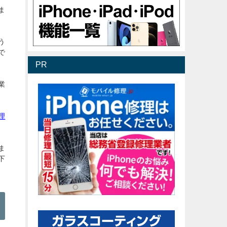
ま
う
で
PR
業
修理
ま
下