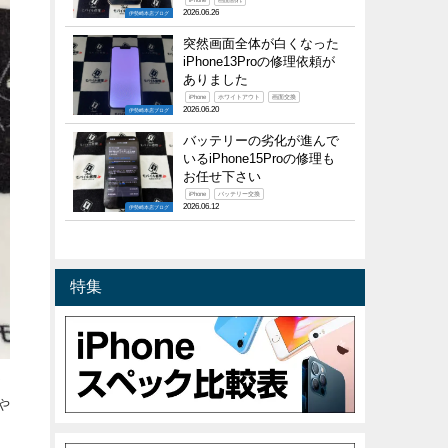
iPhone
画面割れ
2026.06.26
伊勢崎本店ブログ
突然画面全体が白くなった
iPhone13Proの修理依頼が
ありました
iPhone
ホワイトアウト
画面交換
2026.06.20
伊勢崎本店ブログ
バッテリーの劣化が進んで
いるiPhone15Proの修理も
お任せ下さい
iPhone
バッテリー交換
2026.06.12
伊勢崎本店ブログ
特集
X
や