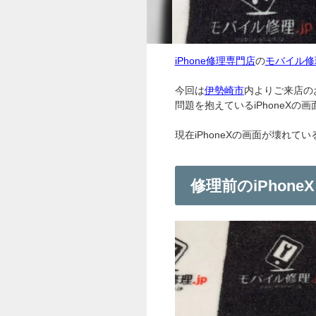
iPhone修理専門店
の
モバイル修理
今回は
伊勢崎市
内よりご来店の
問題を抱えているiPhoneXの
現在iPhoneXの画面が壊れ
修理前のiPhoneX