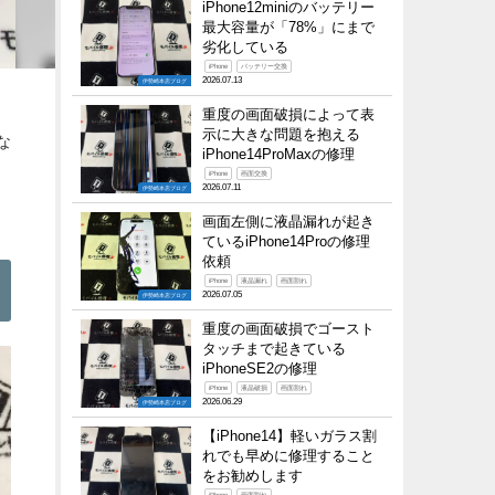
iPhone12miniのバッテリー
最大容量が「78%」にまで
劣化している
iPhone
バッテリー交換
2026.07.13
伊勢崎本店ブログ
重度の画面破損によって表
示に大きな問題を抱える
な
iPhone14ProMaxの修理
iPhone
画面交換
2026.07.11
伊勢崎本店ブログ
画面左側に液晶漏れが起き
ているiPhone14Proの修理
依頼
iPhone
液晶漏れ
画面割れ
2026.07.05
伊勢崎本店ブログ
重度の画面破損でゴースト
タッチまで起きている
iPhoneSE2の修理
iPhone
液晶破損
画面割れ
2026.06.29
伊勢崎本店ブログ
【iPhone14】軽いガラス割
れでも早めに修理すること
をお勧めします