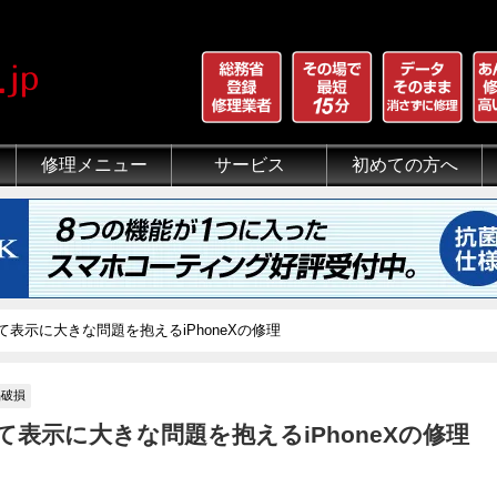
修理メニュー
サービス
初めての方へ
iPhone 画面割れ修理
iPhone 液晶修理
iPhoneバッテリー交換
iPhone 水没修理
iPhone ホームボタン修理
iPhone カメラ修理
iPhone スピーカー修理
iPhone 自己修理失敗
iPhone 水没・データ復旧
iPad修理メニュー
iPod修理メニュー
スマホコーティング G-PACK
iPhone買取
iFace
iRing
Qubii
出張修理（iWorker）
代行修理サービス（同業者様）
当店の特徴
総務省登録修理業者
マンガでわかるモバイル修
クリーニング
グループ全体の部品の安
悪質な部品に注意
フロントパネルについて
有機ELパネル（OLED
バッテリーについて
表示に大きな問題を抱えるiPhoneXの修理
晶破損
表示に大きな問題を抱えるiPhoneXの修理