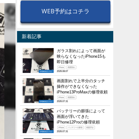
WEB予約はコチラ
新着記事
ガラス割れによって画面が
映らなくなったiPhone15も
即日修理
iPhone
画面割れ
2026.08.07
伊勢崎本店ブログ
画面割れで上半分のタッチ
操作ができなくなった
iPhone13ProMaxの修理依頼
iPhone
画面割れ
2026.07.31
伊勢崎本店ブログ
バッテリーの膨張によって
画面が浮いてきた
iPhone12Proの修理依頼
iPhone
バッテリーの膨張
画面浮き
2026.07.31
伊勢崎本店ブログ