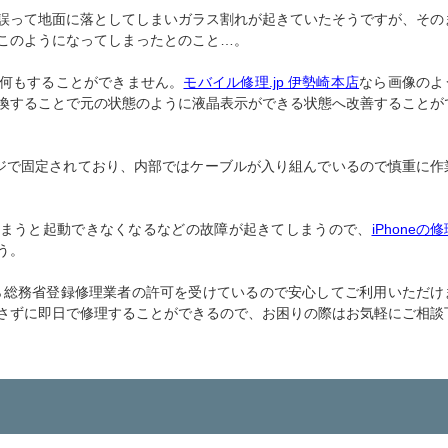
誤って地面に落としてしまいガラス割れが起きていたそうですが、その
このようになってしまったとのこと…。
何もすることができません。
モバイル修理.jp 伊勢崎本店
なら画像のよ
換することで元の状態のように液晶表示ができる状態へ改善することが
のネジで固定されており、内部ではケーブルが入り組んでいるので慎重に作
まうと起動できなくなるなどの故障が起きてしまうので、
iPhoneの
う。
ら総務省登録修理業者の許可を受けているので安心してご利用いただけ
さずに即日で修理することができるので、お困りの際はお気軽にご相談