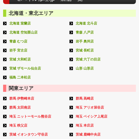
北海道・東北エリア
北海道 室蘭店
北海道 北斗店
北海道 空知栗山店
青森 八戸店
青森 むつ店
岩手 奥州店
岩手 宮古店
宮城 長町店
宮城 大和町店
宮城 六丁の目店
宮城 ザモール仙台店
山形 山形店
福島 二本松店
関東エリア
群馬 伊勢崎本店
群馬 高崎店
群馬 太田南店
埼玉 アリオ深谷店
埼玉 ニットーモール熊谷店
埼玉 ベイシア上尾店
埼玉 秩父店
埼玉 本庄店
茨城 イオンタウン守谷店
茨城 鹿嶋中央店