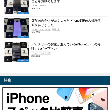
ことをお勧めします
iPhone
画面割れ
2026.06.26
伊勢崎本店ブログ
突然画面全体が白くなったiPhone13Proの修理依
頼がありました
iPhone
ホワイトアウト
画面交換
2026.06.20
伊勢崎本店ブログ
バッテリーの劣化が進んでいるiPhone15Proの修
理もお任せ下さい
iPhone
バッテリー交換
2026.06.12
伊勢崎本店ブログ
特集