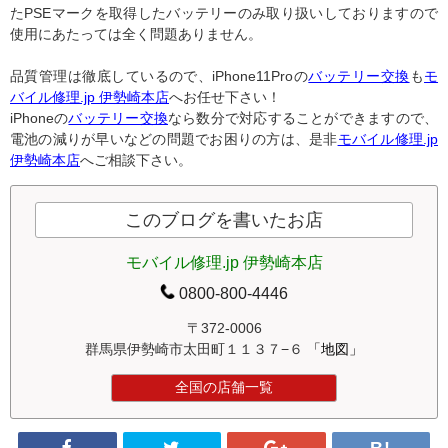
たPSEマークを取得したバッテリーのみ取り扱いしておりますので
使用にあたっては全く問題ありません。
品質管理は徹底しているので、iPhone11Proの
バッテリー交換
も
モ
バイル修理.jp 伊勢崎本店
へお任せ下さい！
iPhoneの
バッテリー交換
なら数分で対応することができますので、
電池の減りが早いなどの問題でお困りの方は、是非
モバイル修理.jp
伊勢崎本店
へご相談下さい。
このブログを書いたお店
モバイル修理.jp 伊勢崎本店
0800-800-4446
〒372-0006
群馬県伊勢崎市太田町１１３７−６
「地図」
全国の店舗一覧