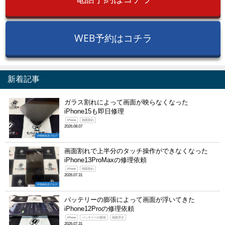
WEB予約はコチラ
新着記事
ガラス割れによって画面が映らなくなった
iPhone15も即日修理
iPhone
画面割れ
2026.08.07
伊勢崎本店ブログ
画面割れで上半分のタッチ操作ができなくなった
iPhone13ProMaxの修理依頼
iPhone
画面割れ
2026.07.31
伊勢崎本店ブログ
バッテリーの膨張によって画面が浮いてきた
iPhone12Proの修理依頼
iPhone
バッテリーの膨張
画面浮き
2026.07.31