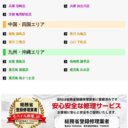
兵庫 尼崎店
兵庫 加古川店
京都 亀岡駅前店
中国・四国エリア
徳島 徳島店
香川 丸亀店
香川 三豊店
山口 下松店
九州・沖縄エリア
佐賀 鹿島店
長崎県 諫早店
鹿児島 鹿屋店
鹿児島 出水店
鹿児島 南さつま店