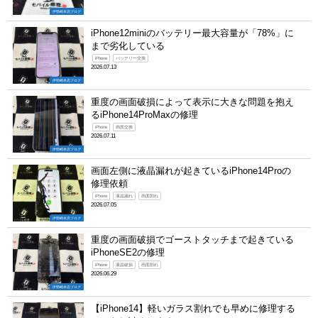
伊勢崎本店ブログ
iPhone12miniのバッテリー最大容量が「78%」に
まで劣化している
iPhone
バッテリー交換
2026.07.13
伊勢崎本店ブログ
重度の画面破損によって表示に大きな問題を抱え
るiPhone14ProMaxの修理
iPhone
画面交換
2026.07.11
伊勢崎本店ブログ
画面左側に液晶漏れが起きているiPhone14Proの
修理依頼
iPhone
液晶漏れ
画面割れ
2026.07.05
伊勢崎本店ブログ
重度の画面破損でゴーストタッチまで起きている
iPhoneSE2の修理
iPhone
液晶破損
画面割れ
2026.06.29
伊勢崎本店ブログ
【iPhone14】軽いガラス割れでも早めに修理する