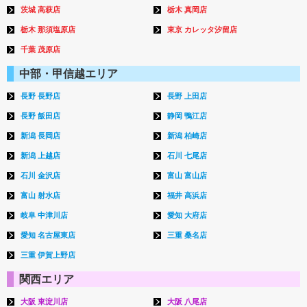
茨城 高萩店
栃木 真岡店
栃木 那須塩原店
東京 カレッタ汐留店
千葉 茂原店
中部・甲信越エリア
長野 長野店
長野 上田店
長野 飯田店
静岡 鴨江店
新潟 長岡店
新潟 柏崎店
新潟 上越店
石川 七尾店
石川 金沢店
富山 富山店
富山 射水店
福井 高浜店
岐阜 中津川店
愛知 大府店
愛知 名古屋東店
三重 桑名店
三重 伊賀上野店
関西エリア
大阪 東淀川店
大阪 八尾店