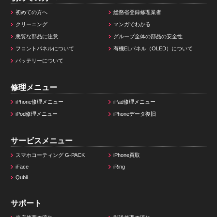
初めての方へ
総務省登録修理業者
クリーニング
マンガでわかる
悪質な部品に注意
グループ全体の部品の安全性
フロントパネルについて
有機ELパネル（OLED）について
バッテリーについて
修理メニュー
iPhone修理メニュー
iPad修理メニュー
iPod修理メニュー
iPhoneデータ復旧
サービスメニュー
スマホコーティング G-PACK
iPhone買取
iFace
iRing
Qubii
サポート