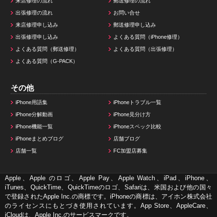
来店修理の流れ
郵送修理の流れ
出張修理の流れ
お問い合せ
来店修理申し込み
郵送修理申し込み
出張修理申し込み
よくある質問（iPhone修理）
よくある質問（郵送修理）
よくある質問（出張修理）
よくある質問（G-PACK）
その他
iPhone用語集
iPhoneトラブル一覧
iPhone分解動画
iPhone見分け方
iPhone機能一覧
iPhoneスペック比較
iPhoneまとめブログ
店舗ブログ
店舗一覧
FC加盟店募集
Apple、Apple のロゴ、Apple Pay、Apple Watch、iPad、iPhone、
iTunes、QuickTime、QuickTimeのロゴ、Safariは、米国および他の国々
で登録されたApple Inc.の商標です。iPhoneの商標は、アイホン株式会社
のライセンスにもとづき使用されています。App Store、AppleCare、
iCloudは、Apple Inc.のサービスマークです。