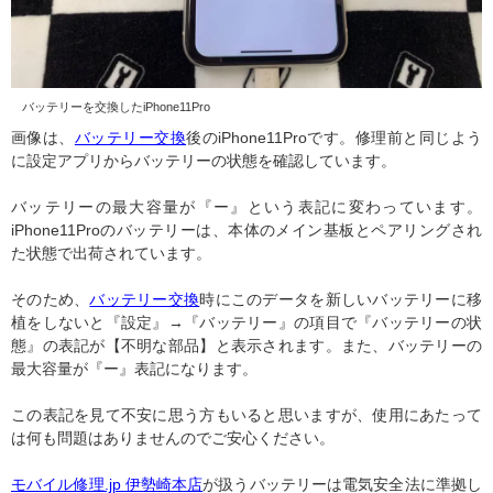
バッテリーを交換したiPhone11Pro
画像は、
バッテリー交換
後のiPhone11Proです。修理前と同じよう
に設定アプリからバッテリーの状態を確認しています。
バッテリーの最大容量が『ー』という表記に変わっています。
iPhone11Proのバッテリーは、本体のメイン基板とペアリングされ
た状態で出荷されています。
そのため、
バッテリー交換
時にこのデータを新しいバッテリーに移
植をしないと『設定』→『バッテリー』の項目で『バッテリーの状
態』の表記が【不明な部品】と表示されます。また、バッテリーの
最大容量が『ー』表記になります。
この表記を見て不安に思う方もいると思いますが、使用にあたって
は何も問題はありませんのでご安心ください。
モバイル修理.jp 伊勢崎本店
が扱うバッテリーは電気安全法に準拠し