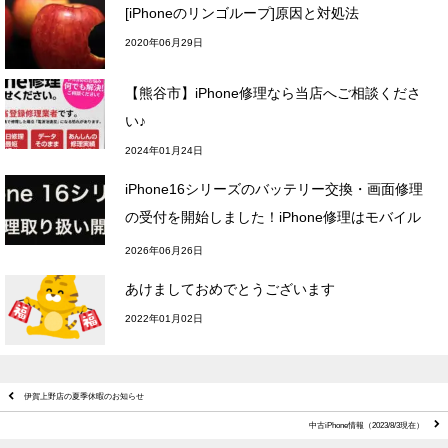
[iPhoneのリンゴループ]原因と対処法
2020年06月29日
【熊谷市】iPhone修理なら当店へご相談くださ
い♪
2024年01月24日
iPhone16シリーズのバッテリー交換・画面修理
の受付を開始しました！iPhone修理はモバイル
修理.jpニットーモール熊谷店へ
2026年06月26日
あけましておめでとうございます
2022年01月02日
伊賀上野店の夏季休暇のお知らせ
中古iPhone情報（2023/8/3現在）