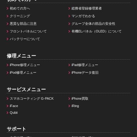
初めての方へ
総務省登録修理業者
クリーニング
マンガでわかる
悪質な部品に注意
グループ全体の部品の安全性
フロントパネルについて
有機ELパネル（OLED）について
バッテリーについて
修理メニュー
iPhone修理メニュー
iPad修理メニュー
iPod修理メニュー
iPhoneデータ復旧
サービスメニュー
スマホコーティング G-PACK
iPhone買取
iFace
iRing
Qubii
サポート