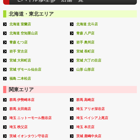
北海道・東北エリア
北海道 室蘭店
北海道 北斗店
北海道 空知栗山店
青森 八戸店
青森 むつ店
岩手 奥州店
岩手 宮古店
宮城 長町店
宮城 大和町店
宮城 六丁の目店
宮城 ザモール仙台店
山形 山形店
福島 二本松店
関東エリア
群馬 伊勢崎本店
群馬 高崎店
群馬 太田南店
埼玉 アリオ深谷店
埼玉 ニットーモール熊谷店
埼玉 ベイシア上尾店
埼玉 秩父店
埼玉 本庄店
茨城 イオンタウン守谷店
茨城 鹿嶋中央店