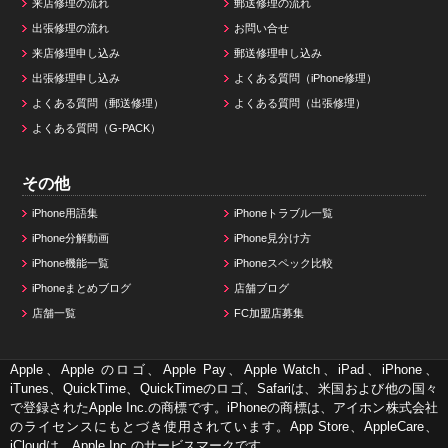
来店修理の流れ
郵送修理の流れ
出張修理の流れ
お問い合せ
来店修理申し込み
郵送修理申し込み
出張修理申し込み
よくある質問（iPhone修理）
よくある質問（郵送修理）
よくある質問（出張修理）
よくある質問（G-PACK）
その他
iPhone用語集
iPhoneトラブル一覧
iPhone分解動画
iPhone見分け方
iPhone機能一覧
iPhoneスペック比較
iPhoneまとめブログ
店舗ブログ
店舗一覧
FC加盟店募集
Apple、Apple のロゴ、Apple Pay、Apple Watch、iPad、iPhone、
iTunes、QuickTime、QuickTimeのロゴ、Safariは、米国および他の国々
で登録されたApple Inc.の商標です。iPhoneの商標は、アイホン株式会社
のライセンスにもとづき使用されています。App Store、AppleCare、
iCloudは、Apple Inc.のサービスマークです。