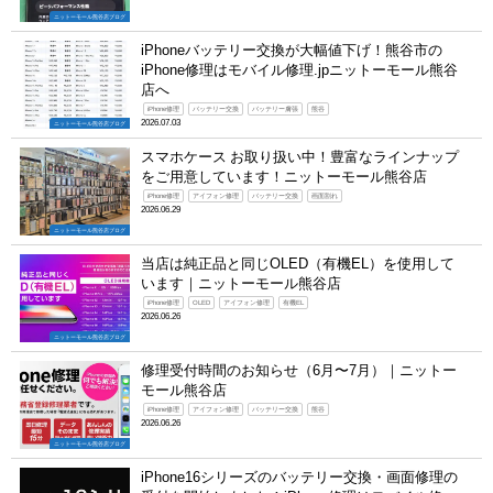
ニットーモール熊谷店ブログ
iPhoneバッテリー交換が大幅値下げ！熊谷市の
iPhone修理はモバイル修理.jpニットーモール熊谷
店へ
iPhone修理
バッテリー交換
バッテリー膚張
熊谷
2026.07.03
ニットーモール熊谷店ブログ
スマホケース お取り扱い中！豊富なラインナップ
をご用意しています！ニットーモール熊谷店
iPhone修理
アイフォン修理
バッテリー交換
画面割れ
2026.06.29
ニットーモール熊谷店ブログ
当店は純正品と同じOLED（有機EL）を使用して
います｜ニットーモール熊谷店
iPhone修理
OLED
アイフォン修理
有機EL
2026.06.26
ニットーモール熊谷店ブログ
修理受付時間のお知らせ（6月〜7月）｜ニットー
モール熊谷店
iPhone修理
アイフォン修理
バッテリー交換
熊谷
2026.06.26
ニットーモール熊谷店ブログ
iPhone16シリーズのバッテリー交換・画面修理の