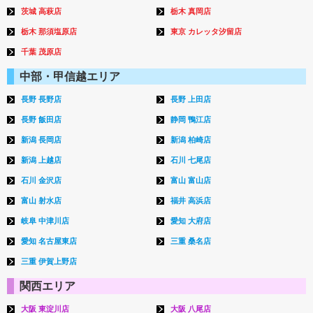
茨城 高萩店
栃木 真岡店
栃木 那須塩原店
東京 カレッタ汐留店
千葉 茂原店
中部・甲信越エリア
長野 長野店
長野 上田店
長野 飯田店
静岡 鴨江店
新潟 長岡店
新潟 柏崎店
新潟 上越店
石川 七尾店
石川 金沢店
富山 富山店
富山 射水店
福井 高浜店
岐阜 中津川店
愛知 大府店
愛知 名古屋東店
三重 桑名店
三重 伊賀上野店
関西エリア
大阪 東淀川店
大阪 八尾店