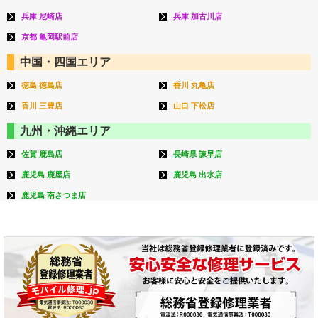
兵庫 尼崎店
兵庫 加古川店
京都 亀岡駅前店
中国・四国エリア
徳島 徳島店
香川 丸亀店
香川 三豊店
山口 下松店
九州・沖縄エリア
佐賀 鹿島店
長崎県 諫早店
鹿児島 鹿屋店
鹿児島 出水店
鹿児島 南さつま店