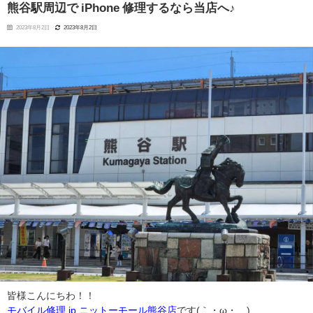
熊谷駅周辺で iPhone 修理するなら当店へ♪
2023年8月2日
2023年8月2日
皆様こんにちわ！！
モバイル修理.jp ニットーモール熊谷店
です(｀・ω・´)