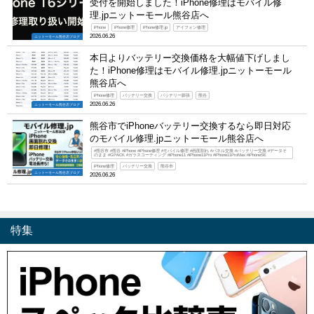
受付を開始しました！iPhone修理はモバイル修
理.jpニットーモール熊谷店へ
iPhone
iPhone修理
iPhone修理.jp
アイフォン修理
2026.06.26
ニットーモール熊谷店ブログ
本日よりバッテリー交換価格を大幅値下げしまし
た！iPhone修理はモバイル修理.jpニットーモール
熊谷店へ
iPhone修理
バッテリー交換
バッテリー膨張
熊谷
2026.06.26
ニットーモール熊谷店ブログ
熊谷市でiPhoneバッテリー交換するなら即日対応
のモバイル修理.jpニットーモール熊谷店へ
#熊谷市 #熊谷 #iPhone #iPhone修理 #モバイル修理 #画面割れ #パネル交換 #バッテリー交換 #データそ
のまま #GPACK #ガラスコーティング #iPhone11 #iPhone11Pro #iPhone11ProMax #iPhoneSE
iPhone修理
バッテリー交換
熊谷市
ニットーモール熊谷店ブログ
2026.06.26
特集