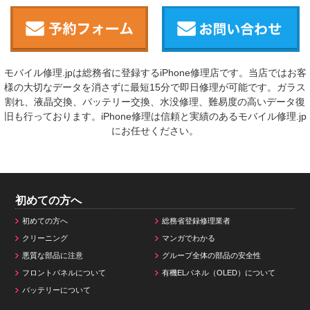
モバイル修理.jpは総務省に登録するiPhone修理店です。当店ではお客
様の大切なデータを消さずに最短15分で即日修理が可能です。ガラス
割れ、液晶交換、バッテリー交換、水没修理、難易度の高いデータ復
旧も行っております。iPhone修理は信頼と実績のあるモバイル修理.jp
にお任せください。
初めての方へ
初めての方へ
総務省登録修理業者
クリーニング
マンガでわかる
悪質な部品に注意
グループ全体の部品の安全性
フロントパネルについて
有機ELパネル（OLED）について
バッテリーについて