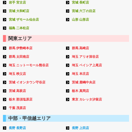
岩手 宮古店
宮城 長町店
宮城 大和町店
宮城 六丁の目店
宮城 ザモール仙台店
山形 山形店
福島 二本松店
関東エリア
群馬 伊勢崎本店
群馬 高崎店
群馬 太田南店
埼玉 アリオ深谷店
埼玉 ニットーモール熊谷店
埼玉 ベイシア上尾店
埼玉 秩父店
埼玉 本庄店
茨城 イオンタウン守谷店
茨城 鹿嶋中央店
茨城 高萩店
栃木 真岡店
栃木 那須塩原店
東京 カレッタ汐留店
千葉 茂原店
中部・甲信越エリア
長野 長野店
長野 上田店