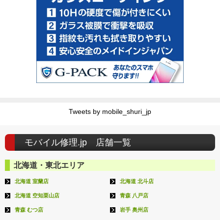
Tweets by mobile_shuri_jp
モバイル修理.jp 店舗一覧
北海道・東北エリア
北海道 室蘭店
北海道 北斗店
北海道 空知栗山店
青森 八戸店
青森 むつ店
岩手 奥州店