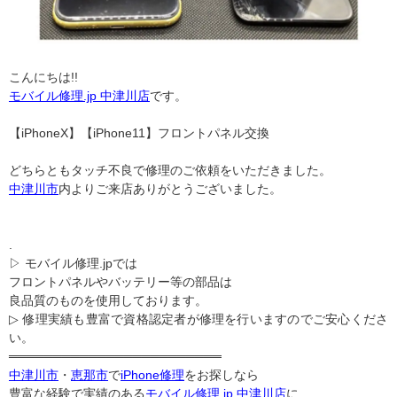
こんにちは!!
モバイル修理.jp 中津川店
です。
【iPhoneX】【iPhone11】フロントパネル交換
どちらともタッチ不良で修理のご依頼をいただきました。
中津川市
内よりご来店ありがとうございました。
.
▷ モバイル修理.jpでは
フロントパネルやバッテリー等の部品は
良品質のものを使用しております。
▷ 修理実績も豊富で資格認定者が修理を行いますのでご安心くださ
い。
════════════════════════
中津川市
・
恵那市
で
iPhone修理
をお探しなら
豊富な経験で実績のある
モバイル修理.jp 中津川店
に