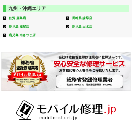
九州・沖縄エリア
佐賀 鹿島店
長崎県 諫早店
鹿児島 鹿屋店
鹿児島 出水店
鹿児島 南さつま店