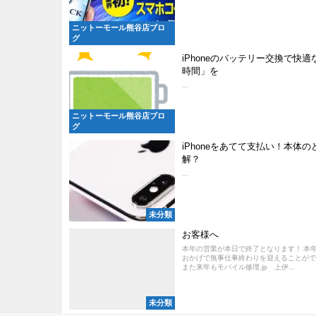
ニットーモール熊谷店ブロ
グ
iPhoneのバッテリー交換で快
時間」を
...
ニットーモール熊谷店ブロ
グ
iPhoneをあてて支払い！本体の
解？
...
未分類
お客様へ
本年の営業が本日で終了となります！ 本
おかげで無事仕事終わりを迎えることができ
また来年もモバイル修理.jp 上伊...
未分類