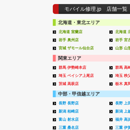
モバイル修理.jp 店舗一覧
北海道・東北エリア
北海道 室蘭店
北海道 
岩手 奥州店
岩手 宮
宮城 ザモール仙台店
山形 山
関東エリア
群馬 伊勢崎本店
群馬 高
埼玉 ベイシア上尾店
埼玉 秩
茨城 高萩店
栃木 真
中部・甲信越エリア
長野 長野店
長野 上
新潟 柏崎店
新潟 上
富山 射水店
福井 高
三重 桑名店
三重 伊