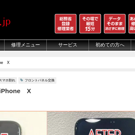
修理メニュー
サービス
初めての方へ
iPhone 画面割れ修理
iPhone 液晶修理
iPhoneバッテリー交換
iPhone 水没修理
iPhone ホームボタン修理
iPhone カメラ修理
iPhone スピーカー修理
iPhone 自己修理失敗
iPhone 水没・データ復旧
iPad修理メニュー
iPod修理メニュー
スマホコーティング G-PACK
iPhone買取
iFace
iRing
Qubii
出張修理（iWorker）
代行修理サービス（同業者様）
当店の特徴
総務省登録修理業者
マンガでわかるモバイル修
クリーニング
グループ全体の部品の安
悪質な部品に注意
フロントパネルについて
有機ELパネル（OLED
バッテリーについて
e X
スマホ割れ
フロントパネル交換
hone X