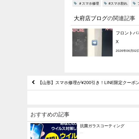
＃スマホ修理
#スマホ割れ
大府店ブログ
の関連記事
フロントパネ
X
2026年06月02
【山形】スマホ修理が¥200引き！LINE限定クーポ
おすすめの記事
抗菌ガラスコーティング
...