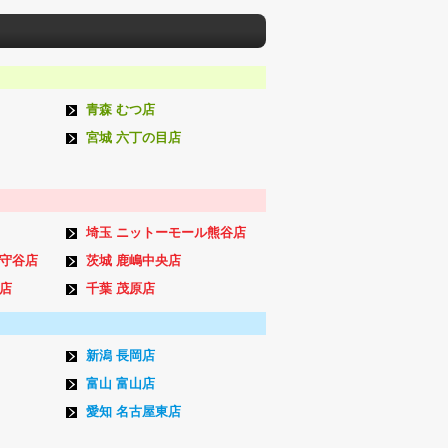
青森 むつ店
宮城 六丁の目店
埼玉 ニットーモール熊谷店
ン守谷店
茨城 鹿嶋中央店
店
千葉 茂原店
新潟 長岡店
富山 富山店
愛知 名古屋東店