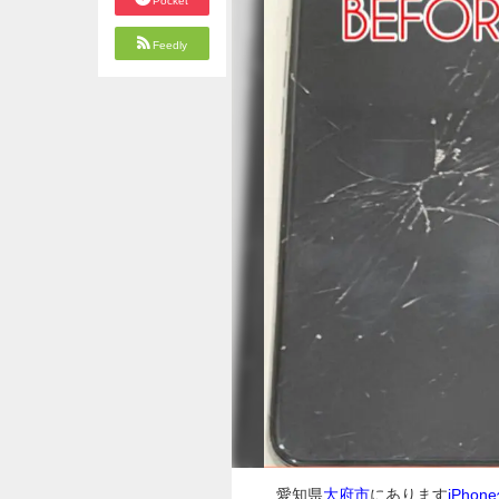
Pocket
Feedly
愛知県
大府市
にあります
iPho