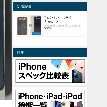
新着記事
フロントパネル交換
iPhone X
＃スマホ修理
#スマホ割れ
フロントパネル交換
2026.06.02
大府店ブログ
特集