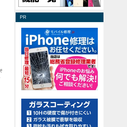
PR
そ
。