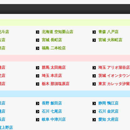
北斗店
北海道 空知栗山店
青森 八戸店
古店
宮城 長町店
宮城 大和町店
形店
福島 二本松店
崎店
群馬 太田南店
埼玉 アリオ深谷店
父店
埼玉 本庄店
茨城 イオンタウ
岡店
栃木 那須塩原店
東京 カレッタ汐留
田店
長野 飯田店
静岡 鴨江店
越店
石川 七尾店
石川 金沢店
浜店
岐阜 中津川店
愛知 大府店
賀上野店