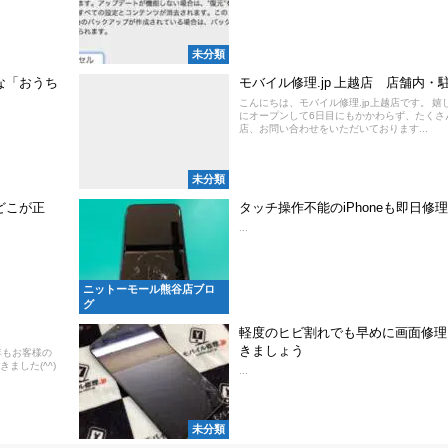
未分類
適な「おうち
モバイル修理.jp 上越店 店舗内・
こんにちは、モバイル修理.jp上越店です。 嬉
にオープンして6日目にもかかわらず、たくさ
店、お問い合わせをいただいております...
未分類
どこが正
タッチ操作不能のiPhoneも即日修理
...
ニットーモール熊谷店ブロ
グ
軽度のヒビ割れでも早めに画面修理
きましょう
年もお客様の
ました(^^)
...
未分類