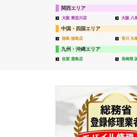
関西エリア
大阪 東淀川店
大阪 八
中国・四国エリア
徳島 徳島店
香川 丸
九州・沖縄エリア
佐賀 鹿島店
長崎県 