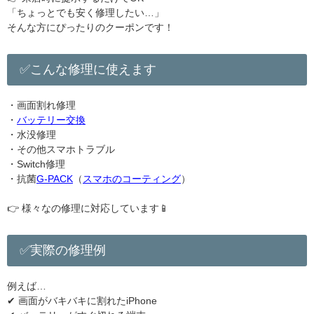
「ちょっとでも安く修理したい…」
そんな方にぴったりのクーポンです！
✅こんな修理に使えます
・画面割れ修理
・
バッテリー交換
・水没修理
・その他スマホトラブル
・Switch修理
・抗菌
G-PACK
（
スマホのコーティング
）
👉 様々なの修理に対応しています📱
✅実際の修理例
例えば…
✔ 画面がバキバキに割れたiPhone