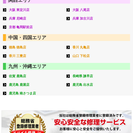
関西エリア
大阪 東淀川店
大阪 八尾店
兵庫 尼崎店
兵庫 加古川店
京都 亀岡駅前店
中国・四国エリア
徳島 徳島店
香川 丸亀店
香川 三豊店
山口 下松店
九州・沖縄エリア
佐賀 鹿島店
長崎県 諫早店
鹿児島 鹿屋店
鹿児島 出水店
鹿児島 南さつま店