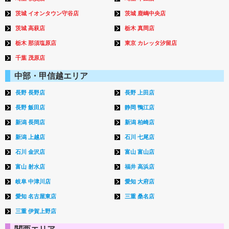
茨城 イオンタウン守谷店
茨城 鹿嶋中央店
茨城 高萩店
栃木 真岡店
栃木 那須塩原店
東京 カレッタ汐留店
千葉 茂原店
中部・甲信越エリア
長野 長野店
長野 上田店
長野 飯田店
静岡 鴨江店
新潟 長岡店
新潟 柏崎店
新潟 上越店
石川 七尾店
石川 金沢店
富山 富山店
富山 射水店
福井 高浜店
岐阜 中津川店
愛知 大府店
愛知 名古屋東店
三重 桑名店
三重 伊賀上野店