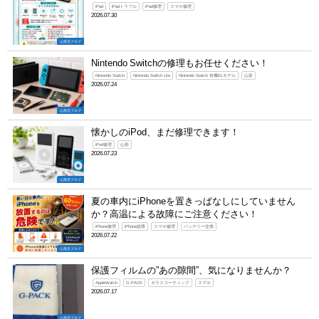
iPad
iPadトラブル
iPad修理
スマホ修理
2026.07.30
山形店ブログ
Nintendo Switchの修理もお任せください！
Nintendo Switch
Nintendo Switch Lite
Nintendo Switch 有機ELモデル
山形
2026.07.24
山形店ブログ
懐かしのiPod、まだ修理できます！
iPod修理
山形
2026.07.23
山形店ブログ
夏の車内にiPhoneを置きっぱなしにしていません
か？高温による故障にご注意ください！
iPhone修理
iPhone故障
スマホ修理
バッテリー交換
2026.07.22
山形店ブログ
保護フィルムの”あの隙間”、気になりませんか？
AppleWatch
G-PACK
ガラスコーティング
スマホ
2026.07.17
山形店ブログ