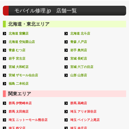
モバイル修理.jp 店舗一覧
北海道・東北エリア
北海道 室蘭店
北海道 北斗店
北海道 空知栗山店
青森 八戸店
青森 むつ店
岩手 奥州店
岩手 宮古店
宮城 長町店
宮城 大和町店
宮城 六丁の目店
宮城 ザモール仙台店
山形 山形店
福島 二本松店
関東エリア
群馬 伊勢崎本店
群馬 高崎店
群馬 太田南店
埼玉 アリオ深谷店
埼玉 ニットーモール熊谷店
埼玉 ベイシア上尾店
埼玉 秩父店
埼玉 本庄店