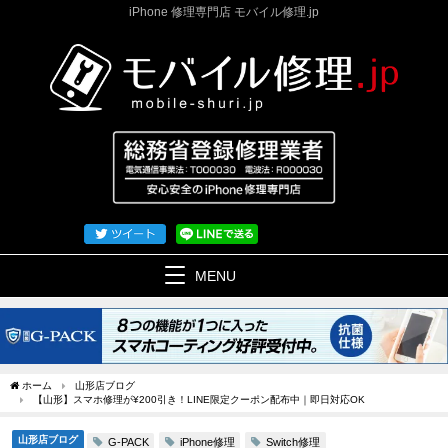
iPhone 修理専門店 モバイル修理.jp
MENU
ホーム
山形店ブログ
【山形】スマホ修理が¥200引き！LINE限定クーポン配布中｜即日対応OK
山形店ブログ
iPhone修理
Switch修理
G-PACK