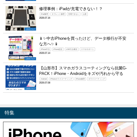
修理事例：iPadが充電できない！？
iPad修理
タブレット修理
充電できない
山形
2026.07.16
山形店ブログ
📱✨中古iPhoneを買ったけど、データ移行が不安
な方へ✨📱
iPhone中古
iPhone設定
LINE引き継ぎ
スマホサポート
2026.07.14
山形店ブログ
【山形市】スマホガラスコーティングなら抗菌G-
PACK！iPhone・Androidをキズや汚れから守る
Android
iPhoneガラスコーティング
iPhone修理
ガラスコーティング
2026.07.08
山形店ブログ
特集