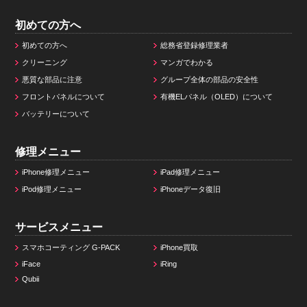
初めての方へ
初めての方へ
総務省登録修理業者
クリーニング
マンガでわかる
悪質な部品に注意
グループ全体の部品の安全性
フロントパネルについて
有機ELパネル（OLED）について
バッテリーについて
修理メニュー
iPhone修理メニュー
iPad修理メニュー
iPod修理メニュー
iPhoneデータ復旧
サービスメニュー
スマホコーティング G-PACK
iPhone買取
iFace
iRing
Qubii