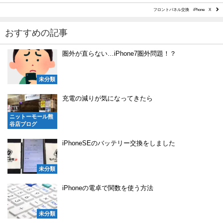
フロントパネル交換 iPhone X
おすすめの記事
圏外が直らない…iPhone7圏外問題！？
未分類
充電の減りが気になってきたら
ニットーモール熊
谷店ブログ
iPhoneSEのバッテリー交換をしました
未分類
iPhoneの電卓で関数を使う方法
未分類