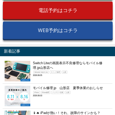
電話予約はコチラ
WEB予約はコチラ
新着記事
Switch Liteの画面表示不良修理ならモバイル修
理.jp山形店へ
Nintendo Switch Lite
スイッチ修理
山形
2026.08.05
山形店ブログ
モバイル修理 jp 山形店 夏季休業のおしらせ
iPhone
iPhone修理
バッテリー交換
山形
2026.08.03
山形店ブログ
📱🔥 iPadが熱い！それ、故障のサインかも？