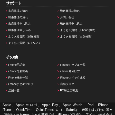
サポート
来店修理の流れ
郵送修理の流れ
出張修理の流れ
お問い合せ
来店修理申し込み
郵送修理申し込み
出張修理申し込み
よくある質問（iPhone修理）
よくある質問（郵送修理）
よくある質問（出張修理）
よくある質問（G-PACK）
その他
iPhone用語集
iPhoneトラブル一覧
iPhone分解動画
iPhone見分け方
iPhone機能一覧
iPhoneスペック比較
iPhoneまとめブログ
店舗ブログ
店舗一覧
FC加盟店募集
Apple、Apple のロゴ、Apple Pay、Apple Watch、iPad、iPhone、
iTunes、QuickTime、QuickTimeのロゴ、Safariは、米国および他の国々
で登録されたApple Inc.の商標です。iPhoneの商標は、アイホン株式会社