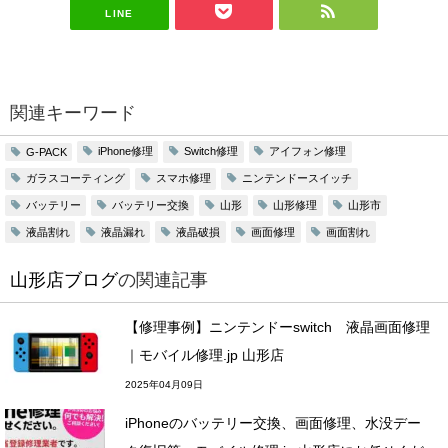
LINE
関連キーワード
iPhone修理
Switch修理
アイフォン修理
G-PACK
ガラスコーティング
スマホ修理
ニンテンドースイッチ
バッテリー
バッテリー交換
山形
山形修理
山形市
液晶割れ
液晶漏れ
液晶破損
画面修理
画面割れ
山形店ブログ
の関連記事
【修理事例】ニンテンドーswitch 液晶画面修理
｜モバイル修理.jp 山形店
2025年04月09日
iPhoneのバッテリー交換、画面修理、水没デー