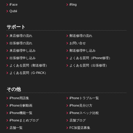
iFace
iRing
Qubii
サポート
来店修理の流れ
郵送修理の流れ
出張修理の流れ
お問い合せ
来店修理申し込み
郵送修理申し込み
出張修理申し込み
よくある質問（iPhone修理）
よくある質問（郵送修理）
よくある質問（出張修理）
よくある質問（G-PACK）
その他
iPhone用語集
iPhoneトラブル一覧
iPhone分解動画
iPhone見分け方
iPhone機能一覧
iPhoneスペック比較
iPhoneまとめブログ
店舗ブログ
店舗一覧
FC加盟店募集