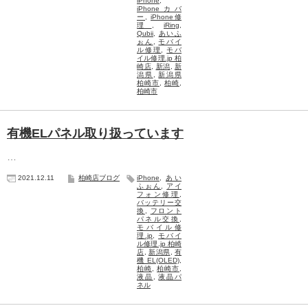
iPhone
,
iPhoneカバ
ー
,
iPhone修
理
,
iRing
,
Qubii
,
あいふ
ぉん
,
モバイ
ル修理
,
モバ
イル修理.jp 柏
崎店
,
新潟
,
新
潟県
,
新潟県
柏崎市
,
柏崎
,
柏崎市
有機ELパネル取り扱っています
…
2021.12.11
柏崎店ブログ
iPhone
,
あい
ふぉん
,
アイ
フォン修理
,
バッテリー交
換
,
フロント
パネル交換
,
モバイル修
理.jp
,
モバイ
ル修理.jp 柏崎
店
,
新潟県
,
有
機EL(OLED)
,
柏崎
,
柏崎市
,
液晶
,
液晶パ
ネル