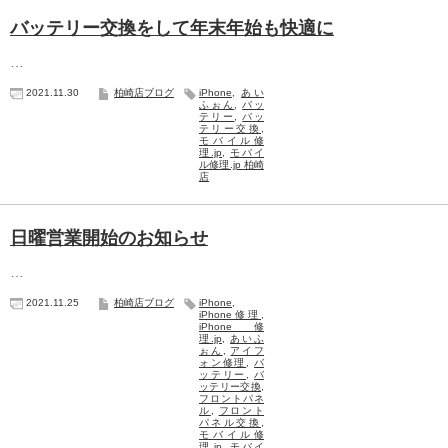
バッテリー交換をして年末年始も快適に
…
2021.11.30
柏崎店ブログ
iPhone
,
あい
ふぉん
,
バッ
テリー
,
バッ
テリー交換
,
モバイル修
理.jp
,
モバイ
ル修理.jp 柏崎
店
日曜営業開始のお知らせ
…
2021.11.25
柏崎店ブログ
iPhone
,
iPhone修理
,
iPhone修
理.jp
,
あいふ
ぉん
,
アイフ
ォン修理
,
バ
ッテリー
,
バ
ッテリー交換
,
フロントパネ
ル
,
フロント
パネル交換
,
モバイル修
理.jp
,
モバイ