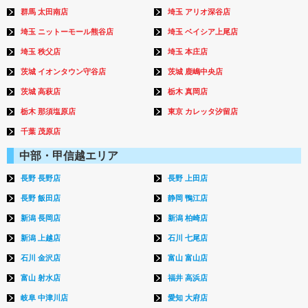
群馬 太田南店
埼玉 アリオ深谷店
埼玉 ニットーモール熊谷店
埼玉 ベイシア上尾店
埼玉 秩父店
埼玉 本庄店
茨城 イオンタウン守谷店
茨城 鹿嶋中央店
茨城 高萩店
栃木 真岡店
栃木 那須塩原店
東京 カレッタ汐留店
千葉 茂原店
中部・甲信越エリア
長野 長野店
長野 上田店
長野 飯田店
静岡 鴨江店
新潟 長岡店
新潟 柏崎店
新潟 上越店
石川 七尾店
石川 金沢店
富山 富山店
富山 射水店
福井 高浜店
岐阜 中津川店
愛知 大府店