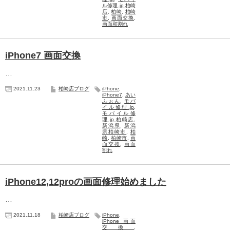
ル修理.jp 柏崎
店
,
柏崎
,
柏崎
市
,
画面交換
,
画面和割れ
iPhone7 画面交換
…
2021.11.23
柏崎店ブログ
iPhone
,
iPhone7
,
あい
ふぉん
,
モバ
イル修理.jp
,
モバイル修
理.jp 柏崎店
,
新潟県
,
新潟
県柏崎市
,
柏
崎
,
柏崎市
,
画
面交換
,
画面
割れ
iPhone12,12proの画面修理始めました
…
2021.11.18
柏崎店ブログ
iPhone
,
iPhone 画面
交換
,