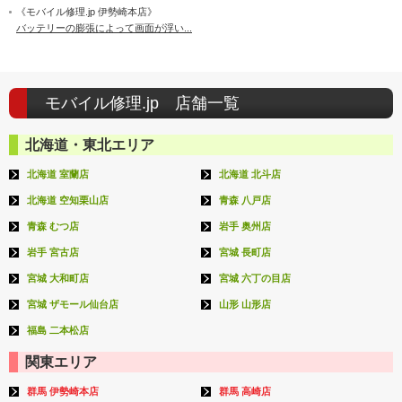
《モバイル修理.jp 伊勢崎本店》
バッテリーの膨張によって画面が浮い...
モバイル修理.jp 店舗一覧
北海道・東北エリア
北海道 室蘭店
北海道 北斗店
北海道 空知栗山店
青森 八戸店
青森 むつ店
岩手 奥州店
岩手 宮古店
宮城 長町店
宮城 大和町店
宮城 六丁の目店
宮城 ザモール仙台店
山形 山形店
福島 二本松店
関東エリア
群馬 伊勢崎本店
群馬 高崎店