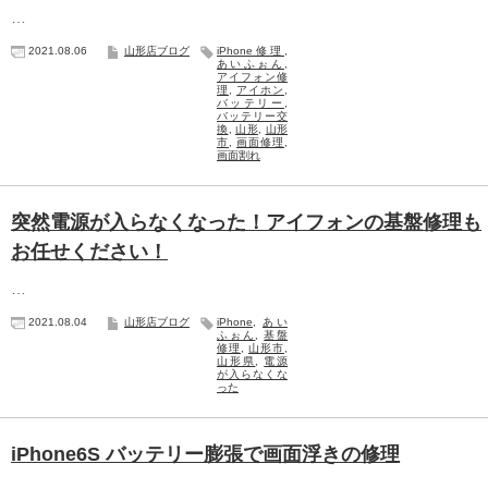
…
2021.08.06
山形店ブログ
iPhone修理
,
あいふぉん
,
アイフォン修
理
,
アイホン
,
バッテリー
,
バッテリー交
換
,
山形
,
山形
市
,
画面修理
,
画面割れ
突然電源が入らなくなった！アイフォンの基盤修理も
お任せください！
…
2021.08.04
山形店ブログ
iPhone
,
あい
ふぉん
,
基盤
修理
,
山形市
,
山形県
,
電源
が入らなくな
った
iPhone6S バッテリー膨張で画面浮きの修理