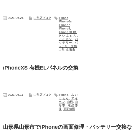
…
2021.06.24
山形店ブログ
iPhone
,
iPhone6s
,
iPhone7
,
iPhone8
,
iPhone修理
,
あいふぉん
,
アイホン
,
バ
ッテリー
,
バ
ッテリー交換
,
山形
,
山形市
iPhoneXS 有機ELパネルの交換
…
2021.06.11
山形店ブログ
iPhone
,
あい
ふぉん
,
アイ
ホン
,
山形
,
山
形市
,
液晶修
理
,
画面修理
山形県山形市でiPhoneの画面修理・バッテリー交換な