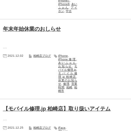
iPhone7
,
iPhone8
,
あい
ふぉん
,
アイ
ホン
,
中古
年末年始休業のおしらせ
…
2021.12.02
柏崎店ブログ
iPhone
,
iPhone修理
,
あいふぉん
,
お知らせ
,
モ
バイル修理.jp
,
モバイル修
理.jp 柏崎店
,
休業のお知ら
せ
,
修理
,
営業
時間
,
柏崎
,
柏
崎市
【モバイル修理.jp 柏崎店】取り扱いアイテム
…
2021.12.25
柏崎店ブログ
iFace
,