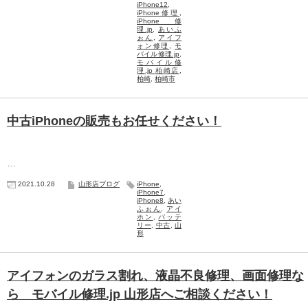
iPhone12
,
iPhone修理
,
iPhone修
理.jp
,
あいふ
ぉん
,
アイフ
ォン修理
,
モ
バイル修理.jp
,
モバイル修
理.jp 柏崎店
,
柏崎
,
柏崎市
中古iPhoneの販売もお任せください！
…
2021.10.28
山形店ブログ
iPhone
,
iPhone7
,
iPhone8
,
あい
ふぉん
,
アイ
ホン
,
バッテ
リー
,
中古
,
山
形
アイフォンのガラス割れ、液晶不良修理、画面修理な
ら モバイル修理.jp 山形店へご相談ください！