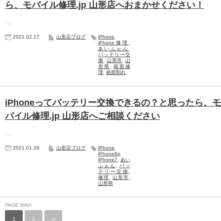
ら、モバイル修理.jp 山形店へおまかせください！
…
2021.02.17
山形店ブログ
iPhone
,
iPhone修理
,
あいふぉん
,
バッテリー交
換
,
山形市
,
山
形県
,
画面修
理
,
画面割れ
iPhoneってバッテリー交換できるの？と思ったら、モ
バイル修理.jp 山形店へご相談ください
…
2021.01.29
山形店ブログ
iPhone
,
iPhone6s
,
iPhone7
,
あい
ふぉん
,
バッ
テリー交換
,
修理
,
山形市
,
山形県
PAGE NAVI
1
2
»