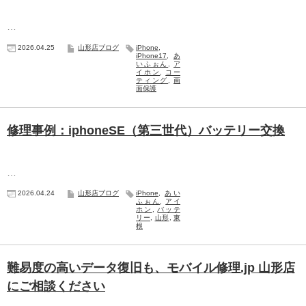
…
2026.04.25
山形店ブログ
iPhone
,
iPhone17
,
あ
いふぉん
,
ア
イホン
,
コー
ティング
,
画
面保護
修理事例：iphoneSE（第三世代）バッテリー交換
…
2026.04.24
山形店ブログ
iPhone
,
あい
ふぉん
,
アイ
ホン
,
バッテ
リー
,
山形
,
東
根
難易度の高いデータ復旧も、モバイル修理.jp 山形店
にご相談ください