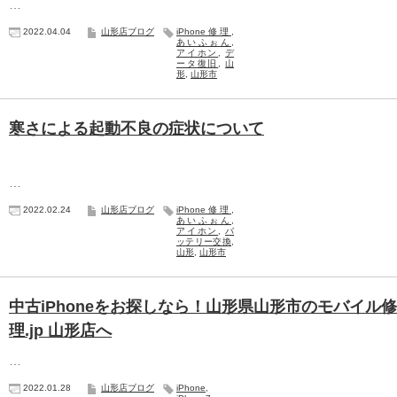
…
2022.04.04
山形店ブログ
iPhone修理
,
あいふぉん
,
アイホン
,
デ
ータ復旧
,
山
形
,
山形市
寒さによる起動不良の症状について
…
2022.02.24
山形店ブログ
iPhone修理
,
あいふぉん
,
アイホン
,
バ
ッテリー交換
,
山形
,
山形市
中古iPhoneをお探しなら！山形県山形市のモバイル修
理.jp 山形店へ
…
2022.01.28
山形店ブログ
iPhone
,