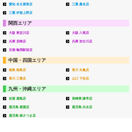
愛知 名古屋東店
三重 桑名店
三重 伊賀上野店
関西エリア
大阪 東淀川店
大阪 八尾店
兵庫 尼崎店
兵庫 加古川店
京都 亀岡駅前店
中国・四国エリア
徳島 徳島店
香川 丸亀店
香川 三豊店
山口 下松店
九州・沖縄エリア
佐賀 鹿島店
長崎県 諫早店
鹿児島 鹿屋店
鹿児島 出水店
鹿児島 南さつま店