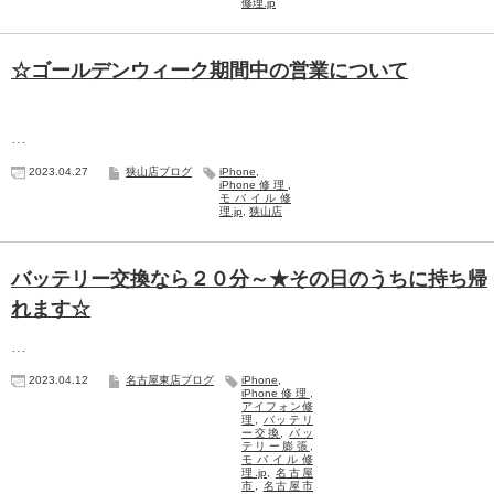
修理.jp
☆ゴールデンウィーク期間中の営業について
…
2023.04.27
狭山店ブログ
iPhone
,
iPhone修理
,
モバイル修
理.jp
,
狭山店
バッテリー交換なら２０分～★その日のうちに持ち帰
れます☆
…
2023.04.12
名古屋東店ブログ
iPhone
,
iPhone修理
,
アイフォン修
理
,
バッテリ
ー交換
,
バッ
テリー膨張
,
モバイル修
理.jp
,
名古屋
市
,
名古屋市