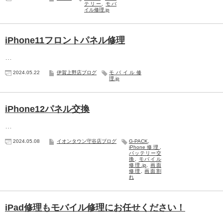
テリー
,
モバ
イル修理.jp
iPhone11フロントパネル修理
…
2024.05.22
伊賀上野店ブログ
モバイル修
理.jp
iPhone12パネル交換
…
2024.05.08
イオンタウン守谷店ブログ
G-PACK
,
iPhone修理
,
バッテリー交
換
,
モバイル
修理.jp
,
画面
修理
,
画面割
れ
iPad修理もモバイル修理にお任せください！