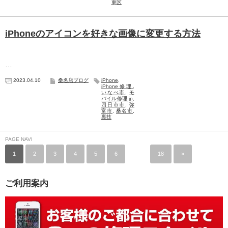
東区
iPhoneのアイコンを好きな画像に変更する方法
…
2023.04.10
桑名店ブログ
iPhone
,
iPhone修理
,
いなべ市
,
モ
バイル修理.jp
,
四日市市
,
弥
富市
,
桑名市
,
裏技
PAGE NAVI
1
2
3
4
5
6
…
18
»
ご利用案内