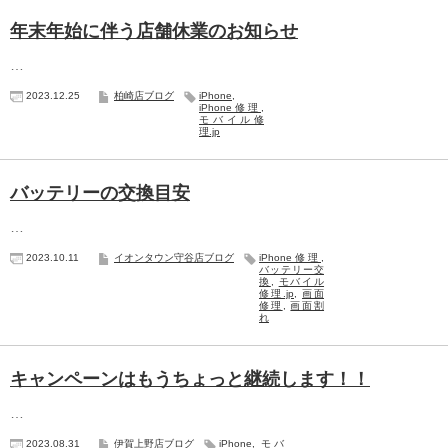
年末年始に伴う店舗休業のお知らせ
…
2023.12.25
柏崎店ブログ
iPhone
,
iPhone修理
,
モバイル修
理.jp
バッテリーの交換目安
…
2023.10.11
イオンタウン守谷店ブログ
iPhone修理
,
バッテリー交
換
,
モバイル
修理.jp
,
画面
修理
,
画面割
れ
キャンペーンはもうちょっと継続します！！
…
2023.08.31
伊賀上野店ブログ
iPhone
,
モバ