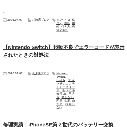
…
2026.04.07
柏崎店ブログ
モバイル修
理.jp
,
右折
,
柏
崎
,
行き方
,
長
浜交差点
【Nintendo Switch】起動不良でエラーコードが表示
されたときの対処法
…
2026.01.07
山形店ブログ
Nintendo
Switch
,
Switch
,
スイ
ッチ
,
ニンテ
ンドースイッ
チ
,
モバイル
修理.jp
,
不具
合
,
動かない
,
問題
,
山形
,
山
形市
,
起動し
ない
修理実績：iPhoneSE第２世代のバッテリー交換