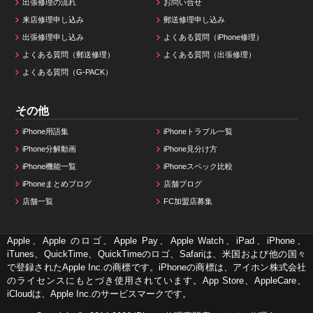
出張修理の流れ
お問い合せ
来店修理申し込み
郵送修理申し込み
出張修理申し込み
よくある質問（iPhone修理）
よくある質問（郵送修理）
よくある質問（出張修理）
よくある質問（G-PACK）
その他
iPhone用語集
iPhoneトラブル一覧
iPhone分解動画
iPhone見分け方
iPhone機能一覧
iPhoneスペック比較
iPhoneまとめブログ
店舗ブログ
店舗一覧
FC加盟店募集
Apple、Apple のロゴ、Apple Pay、Apple Watch、iPad、iPhone、
iTunes、QuickTime、QuickTimeのロゴ、Safariは、米国および他の国々
で登録されたApple Inc.の商標です。iPhoneの商標は、アイホン株式会社
のライセンスにもとづき使用されています。App Store、AppleCare、
iCloudは、Apple Inc.のサービスマークです。