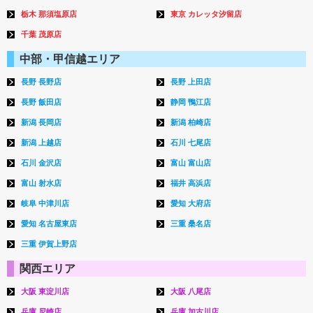
栃木 那須塩原店
東京 カレッタ汐留店
千葉 茂原店
中部・甲信越エリア
長野 長野店
長野 上田店
長野 飯田店
静岡 鴨江店
新潟 長岡店
新潟 柏崎店
新潟 上越店
石川 七尾店
石川 金沢店
富山 富山店
富山 射水店
福井 高浜店
岐阜 中津川店
愛知 大府店
愛知 名古屋東店
三重 桑名店
三重 伊賀上野店
関西エリア
大阪 東淀川店
大阪 八尾店
兵庫 尼崎店
兵庫 加古川店