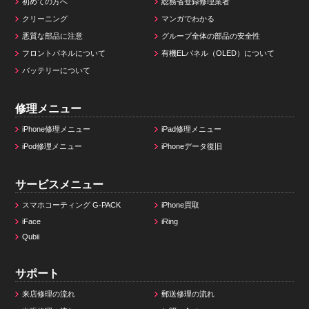
初めての方へ
総務省登録修理業者
クリーニング
マンガでわかる
悪質な部品に注意
グループ全体の部品の安全性
フロントパネルについて
有機ELパネル（OLED）について
バッテリーについて
修理メニュー
iPhone修理メニュー
iPad修理メニュー
iPod修理メニュー
iPhoneデータ復旧
サービスメニュー
スマホコーティング G-PACK
iPhone買取
iFace
iRing
Qubii
サポート
来店修理の流れ
郵送修理の流れ