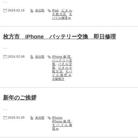
…
2024.02.16
未分類
iPad
,
ビオル
ネ枚方店
,
モ
バイル修理.jp
枚方市 iPhone バッテリー交換 即日修理
…
2024.02.06
未分類
iPhone修理
,
バッテリー交
換
,
パネル交
換
,
ビオルネ
枚方店
,
モバ
イル修理.jp
,
大阪枚方
新年のご挨拶
…
2024.01.05
未分類
iPhone
,
iPhone修理
,
モバイル修
理.jp