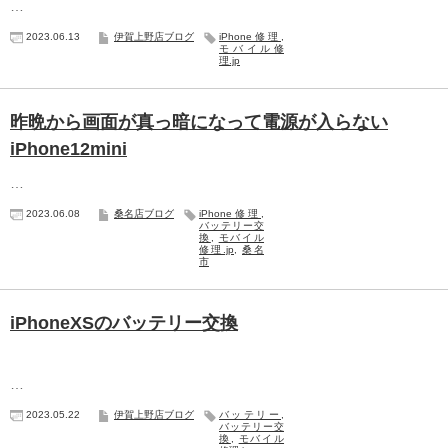
…
2023.06.13
伊賀上野店ブログ
iPhone修理
,
モバイル修
理.jp
昨晩から画面が真っ暗になって電源が入らない
iPhone12mini
…
2023.06.08
桑名店ブログ
iPhone修理
,
バッテリー交
換
,
モバイル
修理.jp
,
桑名
市
iPhoneXSのバッテリー交換
…
2023.05.22
伊賀上野店ブログ
バッテリー
,
バッテリー交
換
,
モバイル