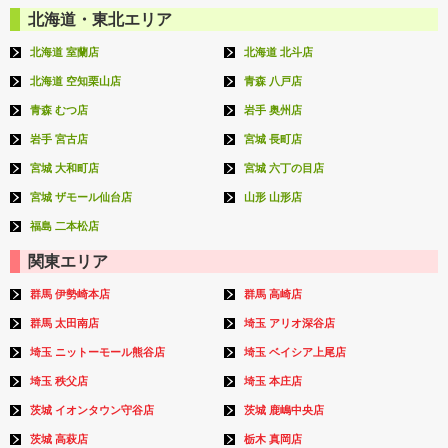
北海道・東北エリア
北海道 室蘭店
北海道 北斗店
北海道 空知栗山店
青森 八戸店
青森 むつ店
岩手 奥州店
岩手 宮古店
宮城 長町店
宮城 大和町店
宮城 六丁の目店
宮城 ザモール仙台店
山形 山形店
福島 二本松店
関東エリア
群馬 伊勢崎本店
群馬 高崎店
群馬 太田南店
埼玉 アリオ深谷店
埼玉 ニットーモール熊谷店
埼玉 ベイシア上尾店
埼玉 秩父店
埼玉 本庄店
茨城 イオンタウン守谷店
茨城 鹿嶋中央店
茨城 高萩店
栃木 真岡店