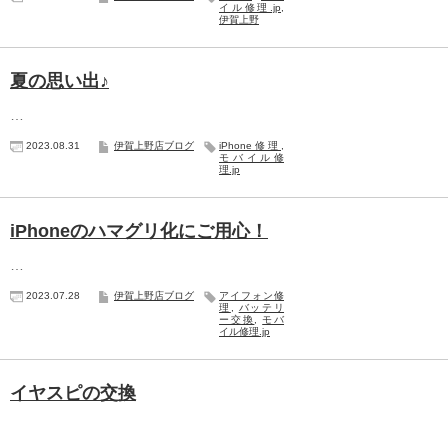
イル修理.jp
,
伊賀上野
夏の思い出♪
…
2023.08.31
伊賀上野店ブログ
iPhone修理
,
モバイル修
理.jp
iPhoneのハマグリ化にご用心！
…
2023.07.28
伊賀上野店ブログ
アイフォン修
理
,
バッテリ
ー交換
,
モバ
イル修理.jp
イヤスピの交換