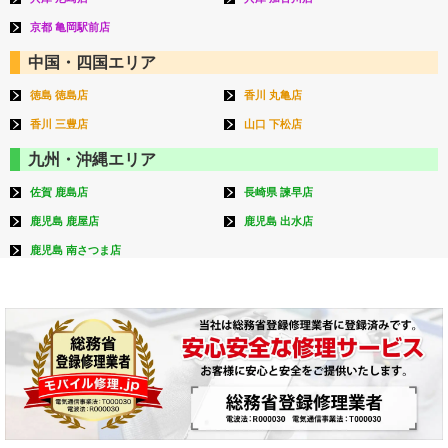
京都 亀岡駅前店
中国・四国エリア
徳島 徳島店
香川 丸亀店
香川 三豊店
山口 下松店
九州・沖縄エリア
佐賀 鹿島店
長崎県 諫早店
鹿児島 鹿屋店
鹿児島 出水店
鹿児島 南さつま店