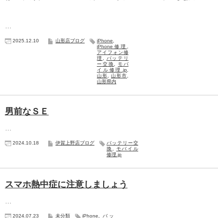
…
2025.12.10
山形店ブログ
iPhone
,
iPhone修理
,
アイフォン修
理
,
バッテリ
ー交換
,
モバ
イル修理.jp
,
山形
,
山形市
,
山形県内
男前なＳＥ
…
2024.10.18
伊賀上野店ブログ
バッテリー交
換
,
モバイル
修理.jp
スマホ熱中症に注意しましょう
…
2024.07.23
未分類
iPhone
,
バッ