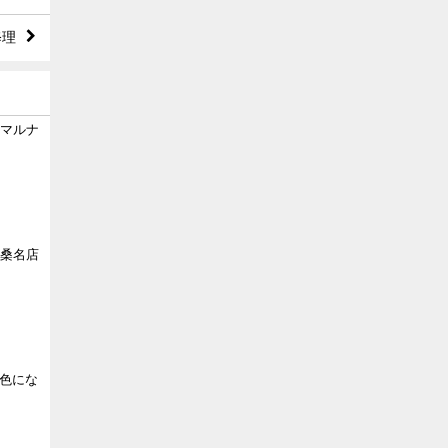
修理
市マルナ
p桑名店
色にな