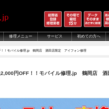
修理メニュー
サービス
初めての方へ
iPhone 画面割れ修理
iPhone 液晶修理
iPhoneバッテリー交換
iPhone 水没修理
iPhone ホームボタン修理
iPhone カメラ修理
iPhone スピーカー修理
iPhone 自己修理失敗
iPhone 水没・データ復旧
iPad修理メニュー
iPod修理メニュー
スマホコーティング G-PACK
iPhone買取
iFace
iRing
Qubii
出張修理（iWorker）
代行修理サービス（同業者様）
当店の特徴
総務省登録修理業者
マンガでわかるモバイル修
クリーニング
グループ全体の部品の安
悪質な部品に注意
フロントパネルについて
有機ELパネル（OLED
バッテリーについて
円OFF！！モバイル修理.jp 鶴岡店 酒田店限定 アイフォン修理
換2,000円OFF！！モバイル修理.jp 鶴岡店 