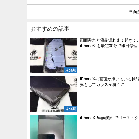
画面
おすすめの記事
画面割れと液晶漏れまで起きて
iPhone6sも最短30分で即日修理
...
未分類
iPhoneXの画面が浮いている状
落としてガラスが粉々に
...
未分類
iPhoneXR画面割れでゴースト
...