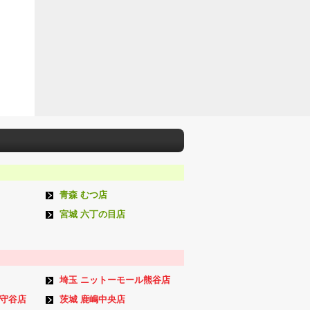
青森 むつ店
宮城 六丁の目店
埼玉 ニットーモール熊谷店
ン守谷店
茨城 鹿嶋中央店