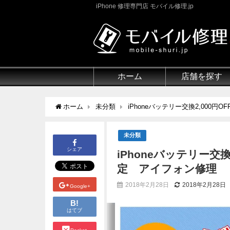
iPhone 修理専門店 モバイル修理.jp
ホーム
店舗を探す
ホーム
未分類
iPhoneバッテリー交換2,000
未分類
シェア
iPhoneバッテリー交
定 アイフォン修理
2018年2月28日
2018年2月28日
Google+
B!
はてブ