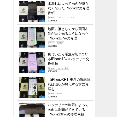
水濡れによって画面が映ら
なくなったiPhone12の修理
依頼
iPhone
ブラックアウト
水没
2025.03.16
未分類
地面に落としてから画面右
端が白く光るようになった
iPhone11Proの修理
iPhone
画面交換
2025.03.13
未分類
気付いたら電源が切れてい
るiPhone12のバッテリー交
換依頼
iPhone
バッテリー交換
2025.03.09
未分類
【iPhoneXR】重度の液晶漏
れは症状が悪化する前に修
理を
iPhone
液晶漏れ
2025.03.06
未分類
バッテリーの膨張によって
画面に隙間ができている
iPhone13Proの修理依頼