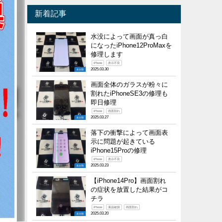
新着記事
水没によって画面が真っ白
になったiPhone12ProMaxを
修理します
iPhone
表示不良
2025.03.30
未分類
画面全体のガラスが粉々に
割れたiPhoneSE3の修理も
即日修理
iPhone
画面割れ
2025.03.27
未分類
落下の衝撃によって画面表
示に問題が起きている
iPhone15Proの修理
iPhone
表示不良
2025.03.23
未分類
【iPhone14Pro】画面割れ
の症状を放置した結果がコ
チラ
iPhone
液晶破損
画面割れ
2025.03.20
未分類