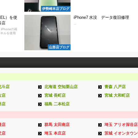
伊勢崎本店ブログ
EL）を使
iPhone7 水没 データ復旧修理
谷店
...
Phoneの画
パネルを使用
山形店ブログ
北斗店
北海道 空知栗山店
青森 八戸店
古店
宮城 長町店
宮城 大和町店
形店
福島 二本松店
崎店
群馬 太田南店
埼玉 アリオ深谷店
父店
埼玉 本庄店
茨城 イオンタウ