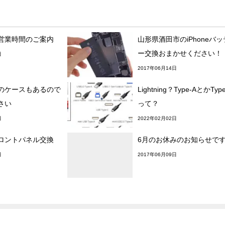
営業時間のご案内
山形県酒田市のiPhoneバ
ー交換おまかせください！
日
2017年06月14日
のケースもあるので
Lightning？Type-AとかTyp
さい
って？
日
2022年02月02日
 フロントパネル交換
6月のお休みのお知らせで
日
2017年06月09日