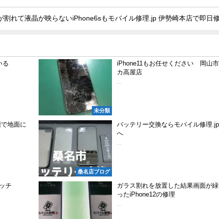
が割れて液晶が映らないiPhone6sもモバイル修理.jp 伊勢崎本店で即日
いる
iPhone11もお任せください 岡山
カ高屋店
...
未分類
態で地面に
バッテリー交換ならモバイル修理.j
へ
...
桑名店ブログ
タッチ
ガラス割れを放置した結果画面が緑
ったiPhone12の修理
...