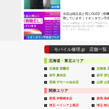
未分類
当店は純正品と同じOLED（有機
用しています｜イオンタウン守
モバイル修理.jp イオンタウン守谷店では、i
面修理に純正品と同じOLED（有機EL）
しています。 OLEDとは「...
イオンタウン守谷店ブログ
モバイル修理.jp 店舗一覧
北海道・東北エリア
北海道 室蘭店
北海道 
岩手 奥州店
岩手 宮
宮城 ザモール仙台店
山形 山
関東エリア
群馬 伊勢崎本店
群馬 高
埼玉 ベイシア上尾店
埼玉 秩