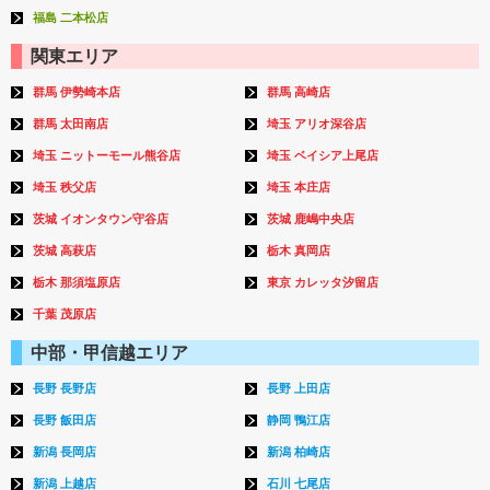
福島 二本松店
関東エリア
群馬 伊勢崎本店
群馬 高崎店
群馬 太田南店
埼玉 アリオ深谷店
埼玉 ニットーモール熊谷店
埼玉 ベイシア上尾店
埼玉 秩父店
埼玉 本庄店
茨城 イオンタウン守谷店
茨城 鹿嶋中央店
茨城 高萩店
栃木 真岡店
栃木 那須塩原店
東京 カレッタ汐留店
千葉 茂原店
中部・甲信越エリア
長野 長野店
長野 上田店
長野 飯田店
静岡 鴨江店
新潟 長岡店
新潟 柏崎店
新潟 上越店
石川 七尾店