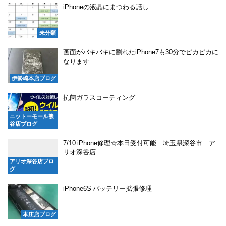
iPhoneの液晶にまつわる話し
未分類
画面がバキバキに割れたiPhone7も30分でピカピカに
なります
伊勢崎本店ブログ
抗菌ガラスコーティング
ニットーモール熊
谷店ブログ
7/10 iPhone修理☆本日受付可能 埼玉県深谷市 ア
リオ深谷店
アリオ深谷店ブロ
グ
iPhone6S バッテリー拡張修理
本庄店ブログ