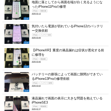
地面に落としてから画面右端が白く光るようにな
ったiPhone11Proの修理
iPhone
画面交換
2025.03.13
未分類
気付いたら電源が切れているiPhone12のバッテリ
ー交換依頼
iPhone
バッテリー交換
2025.03.09
未分類
【iPhoneXR】重度の液晶漏れは症状が悪化する前
に修理を
iPhone
液晶漏れ
2025.03.06
未分類
バッテリーの膨張によって画面に隙間ができてい
るiPhone13Proの修理依頼
iPhone
バッテリーの膨張
2025.03.02
未分類
液晶漏れで画面の表示に大きな問題を抱えている
iPhoneSE3
iPhone
液晶破損
2025.02.27