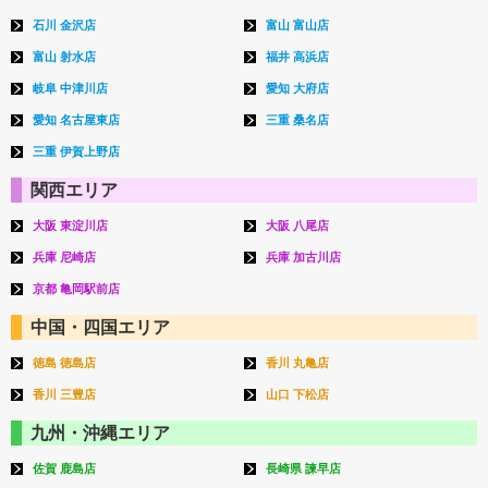
石川 金沢店
富山 富山店
富山 射水店
福井 高浜店
岐阜 中津川店
愛知 大府店
愛知 名古屋東店
三重 桑名店
三重 伊賀上野店
関西エリア
大阪 東淀川店
大阪 八尾店
兵庫 尼崎店
兵庫 加古川店
京都 亀岡駅前店
中国・四国エリア
徳島 徳島店
香川 丸亀店
香川 三豊店
山口 下松店
九州・沖縄エリア
佐賀 鹿島店
長崎県 諫早店