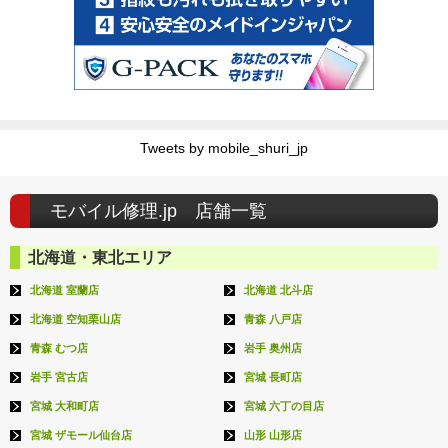
Tweets by mobile_shuri_jp
モバイル修理.jp 店舗一覧
北海道・東北エリア
北海道 室蘭店
北海道 北斗店
北海道 空知栗山店
青森 八戸店
青森 むつ店
岩手 奥州店
岩手 宮古店
宮城 長町店
宮城 大和町店
宮城 六丁の目店
宮城 ザモール仙台店
山形 山形店