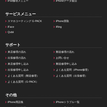
iPod修理メニュー
iPhoneデータ復旧
サービスメニュー
スマホコーティング G-PACK
iPhone買取
iFace
iRing
Qubii
サポート
来店修理の流れ
郵送修理の流れ
出張修理の流れ
お問い合せ
来店修理申し込み
郵送修理申し込み
出張修理申し込み
よくある質問（iPhone修理）
よくある質問（郵送修理）
よくある質問（出張修理）
よくある質問（G-PACK）
その他
iPhone用語集
iPhoneトラブル一覧