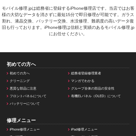
モバイル修理.jpは総務省に登録するiPhone修理店です。当店ではお客
様の大切なデータを消さずに最短15分で即日修理が可能です。ガラス
割れ、液晶交換、バッテリー交換、水没修理、難易度の高いデータ復
旧も行っております。iPhone修理は信頼と実績のあるモバイル修理.jp
にお任せください。
初めての方へ
初めての方へ
総務省登録修理業者
クリーニング
マンガでわかる
悪質な部品に注意
グループ全体の部品の安全性
フロントパネルについて
有機ELパネル（OLED）について
バッテリーについて
修理メニュー
iPhone修理メニュー
iPad修理メニュー