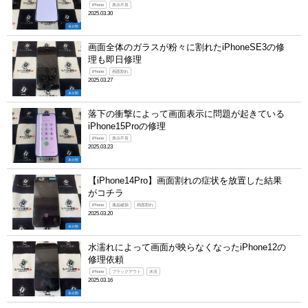
iPhone
表示不良
2025.03.30
未分類
画面全体のガラスが粉々に割れたiPhoneSE3の修
理も即日修理
iPhone
画面割れ
2025.03.27
未分類
落下の衝撃によって画面表示に問題が起きている
iPhone15Proの修理
iPhone
表示不良
2025.03.23
未分類
【iPhone14Pro】画面割れの症状を放置した結果
がコチラ
iPhone
液晶破損
画面割れ
2025.03.20
未分類
水濡れによって画面が映らなくなったiPhone12の
修理依頼
iPhone
ブラックアウト
水没
2025.03.16
未分類