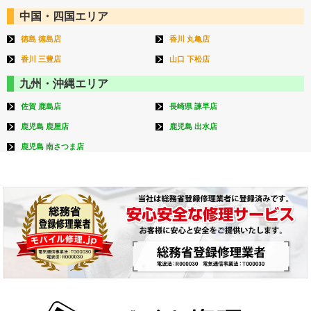
中国・四国エリア
徳島 徳島店
香川 丸亀店
香川 三豊店
山口 下松店
九州・沖縄エリア
佐賀 鹿島店
長崎県 諫早店
鹿児島 鹿屋店
鹿児島 出水店
鹿児島 南さつま店