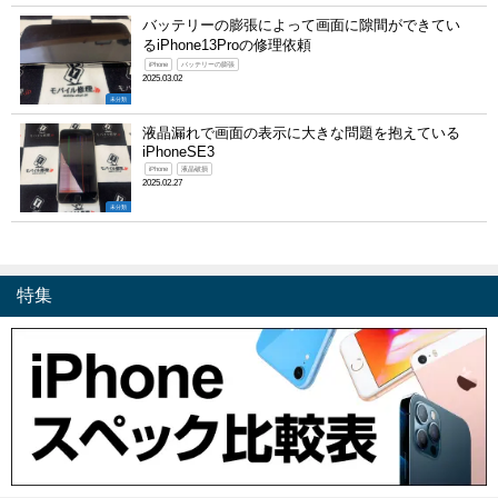
バッテリーの膨張によって画面に隙間ができてい
るiPhone13Proの修理依頼
iPhone
バッテリーの膨張
2025.03.02
未分類
液晶漏れで画面の表示に大きな問題を抱えている
iPhoneSE3
iPhone
液晶破損
2025.02.27
未分類
特集