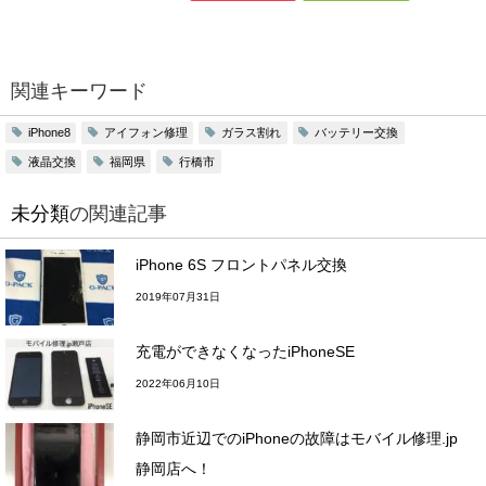
関連キーワード
アイフォン修理
ガラス割れ
バッテリー交換
iPhone8
液晶交換
福岡県
行橋市
未分類
の関連記事
iPhone 6S フロントパネル交換
2019年07月31日
充電ができなくなったiPhoneSE
2022年06月10日
静岡市近辺でのiPhoneの故障はモバイル修理.jp
静岡店へ！