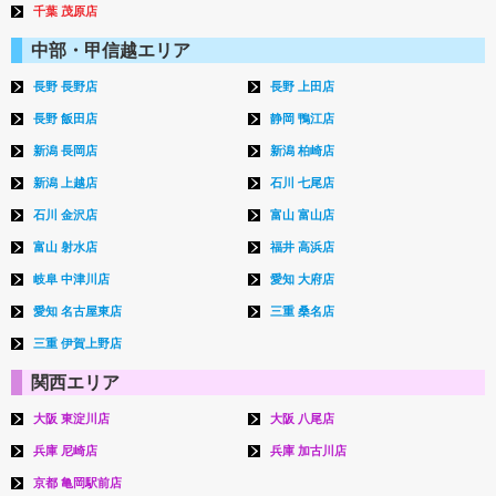
千葉 茂原店
中部・甲信越エリア
長野 長野店
長野 上田店
長野 飯田店
静岡 鴨江店
新潟 長岡店
新潟 柏崎店
新潟 上越店
石川 七尾店
石川 金沢店
富山 富山店
富山 射水店
福井 高浜店
岐阜 中津川店
愛知 大府店
愛知 名古屋東店
三重 桑名店
三重 伊賀上野店
関西エリア
大阪 東淀川店
大阪 八尾店
兵庫 尼崎店
兵庫 加古川店
京都 亀岡駅前店