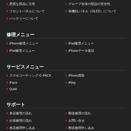
悪質な部品に注意
グループ全体の部品の安全性
フロントパネルについて
有機ELパネル（OLED）について
バッテリーについて
修理メニュー
iPhone修理メニュー
iPad修理メニュー
iPod修理メニュー
iPhoneデータ復旧
サービスメニュー
スマホコーティング G-PACK
iPhone買取
iFace
iRing
Qubii
サポート
来店修理の流れ
郵送修理の流れ
出張修理の流れ
お問い合せ
来店修理申し込み
郵送修理申し込み