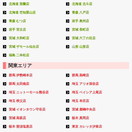
北海道 室蘭店
北海道 北斗店
北海道 空知栗山店
青森 八戸店
青森 むつ店
岩手 奥州店
岩手 宮古店
宮城 長町店
宮城 大和町店
宮城 六丁の目店
宮城 ザモール仙台店
山形 山形店
福島 二本松店
関東エリア
群馬 伊勢崎本店
群馬 高崎店
群馬 太田南店
埼玉 アリオ深谷店
埼玉 ニットーモール熊谷店
埼玉 ベイシア上尾店
埼玉 秩父店
埼玉 本庄店
茨城 イオンタウン守谷店
茨城 鹿嶋中央店
茨城 高萩店
栃木 真岡店
栃木 那須塩原店
東京 カレッタ汐留店