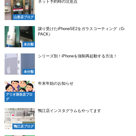
ネット予約時の注意点
山形店ブログ
譲り受けたiPhoneSE2をガラスコーティング（G-
PACK）
未分類
シリーズ別！iPhoneを強制再起動する方法！
未分類
年末年始のお知らせ
アリオ深谷店ブロ
グ
鴨江店インスタグラムもやってます
鴨江店ブログ