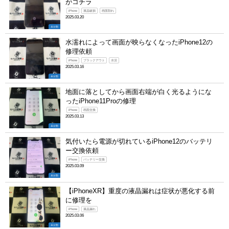
がコチラ
iPhone
液晶破損
画面割れ
2025.03.20
未分類
水濡れによって画面が映らなくなったiPhone12の
修理依頼
iPhone
ブラックアウト
水没
2025.03.16
未分類
地面に落としてから画面右端が白く光るようにな
ったiPhone11Proの修理
iPhone
画面交換
2025.03.13
未分類
気付いたら電源が切れているiPhone12のバッテリ
ー交換依頼
iPhone
バッテリー交換
2025.03.09
未分類
【iPhoneXR】重度の液晶漏れは症状が悪化する前
に修理を
iPhone
液晶漏れ
2025.03.06
未分類