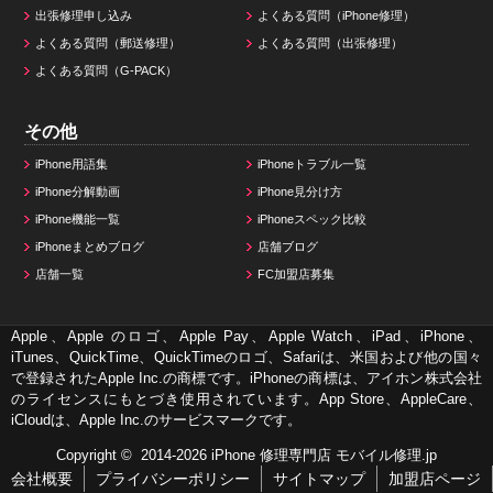
出張修理申し込み
よくある質問（iPhone修理）
よくある質問（郵送修理）
よくある質問（出張修理）
よくある質問（G-PACK）
その他
iPhone用語集
iPhoneトラブル一覧
iPhone分解動画
iPhone見分け方
iPhone機能一覧
iPhoneスペック比較
iPhoneまとめブログ
店舗ブログ
店舗一覧
FC加盟店募集
Apple、Apple のロゴ、Apple Pay、Apple Watch、iPad、iPhone、
iTunes、QuickTime、QuickTimeのロゴ、Safariは、米国および他の国々
で登録されたApple Inc.の商標です。iPhoneの商標は、アイホン株式会社
のライセンスにもとづき使用されています。App Store、AppleCare、
iCloudは、Apple Inc.のサービスマークです。
Copyright © 2014-2026
iPhone 修理専門店 モバイル修理.jp
会社概要
プライバシーポリシー
サイトマップ
加盟店ページ