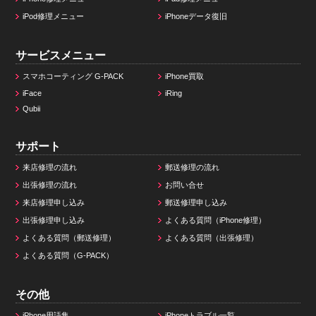
iPod修理メニュー
iPhoneデータ復旧
サービスメニュー
スマホコーティング G-PACK
iPhone買取
iFace
iRing
Qubii
サポート
来店修理の流れ
郵送修理の流れ
出張修理の流れ
お問い合せ
来店修理申し込み
郵送修理申し込み
出張修理申し込み
よくある質問（iPhone修理）
よくある質問（郵送修理）
よくある質問（出張修理）
よくある質問（G-PACK）
その他
iPhone用語集
iPhoneトラブル一覧