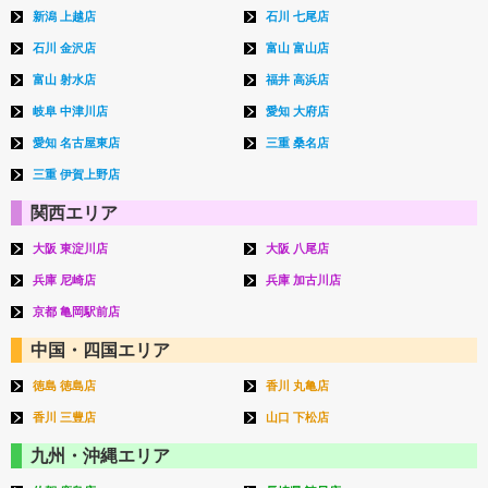
新潟 上越店
石川 七尾店
石川 金沢店
富山 富山店
富山 射水店
福井 高浜店
岐阜 中津川店
愛知 大府店
愛知 名古屋東店
三重 桑名店
三重 伊賀上野店
関西エリア
大阪 東淀川店
大阪 八尾店
兵庫 尼崎店
兵庫 加古川店
京都 亀岡駅前店
中国・四国エリア
徳島 徳島店
香川 丸亀店
香川 三豊店
山口 下松店
九州・沖縄エリア