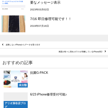
要なメッセージ表示
2023年03月02日
7/16 即日修理可能です！！
2019年07月16日
起動しないiPhoneからデータを取り出す
画面が粉々に割れガラスが剥離しているiPhoneSE2
おすすめの記事
抗菌G-PACK
未分類
6/23 iPhone修理受付可能♪
アリオ深谷店ブロ
グ