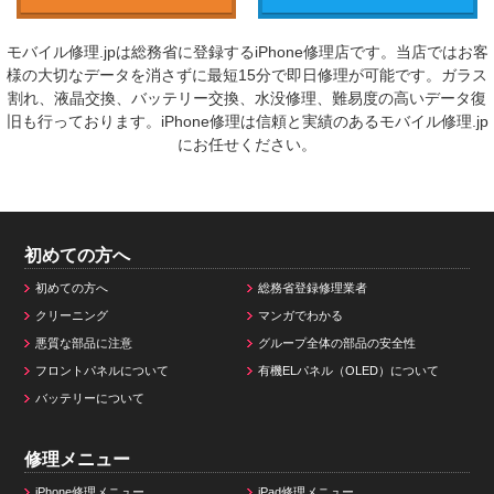
モバイル修理.jpは総務省に登録するiPhone修理店です。当店ではお客
様の大切なデータを消さずに最短15分で即日修理が可能です。ガラス
割れ、液晶交換、バッテリー交換、水没修理、難易度の高いデータ復
旧も行っております。iPhone修理は信頼と実績のあるモバイル修理.jp
にお任せください。
初めての方へ
初めての方へ
総務省登録修理業者
クリーニング
マンガでわかる
悪質な部品に注意
グループ全体の部品の安全性
フロントパネルについて
有機ELパネル（OLED）について
バッテリーについて
修理メニュー
iPhone修理メニュー
iPad修理メニュー