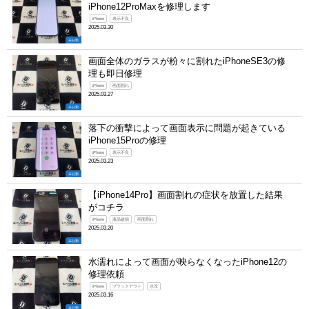
iPhone12ProMaxを修理します
iPhone
表示不良
2025.03.30
未分類
画面全体のガラスが粉々に割れたiPhoneSE3の修
理も即日修理
iPhone
画面割れ
2025.03.27
未分類
落下の衝撃によって画面表示に問題が起きている
iPhone15Proの修理
iPhone
表示不良
2025.03.23
未分類
【iPhone14Pro】画面割れの症状を放置した結果
がコチラ
iPhone
液晶破損
画面割れ
2025.03.20
未分類
水濡れによって画面が映らなくなったiPhone12の
修理依頼
iPhone
ブラックアウト
水没
2025.03.16
未分類