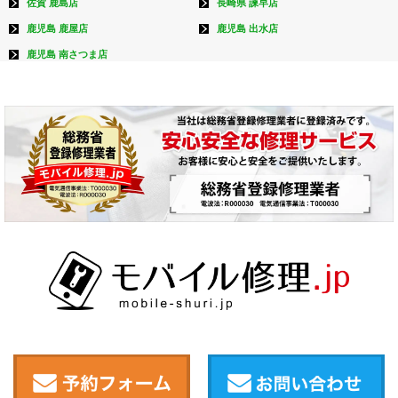
佐賀 鹿島店
長崎県 諫早店
鹿児島 鹿屋店
鹿児島 出水店
鹿児島 南さつま店