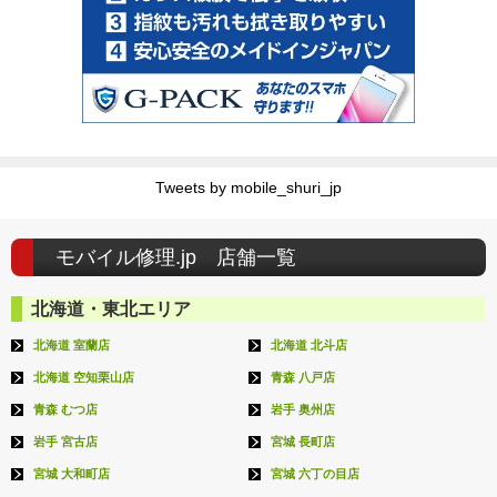
Tweets by mobile_shuri_jp
モバイル修理.jp 店舗一覧
北海道・東北エリア
北海道 室蘭店
北海道 北斗店
北海道 空知栗山店
青森 八戸店
青森 むつ店
岩手 奥州店
岩手 宮古店
宮城 長町店
宮城 大和町店
宮城 六丁の目店