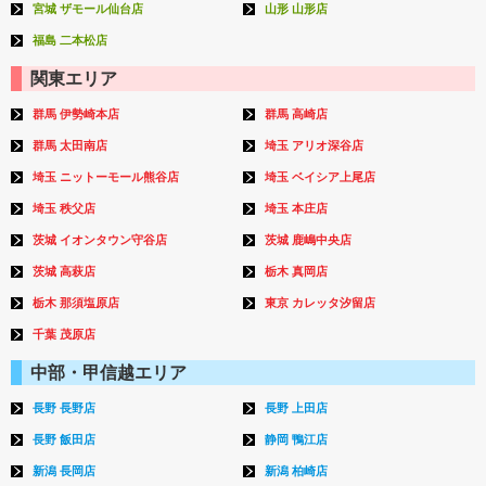
宮城 ザモール仙台店
山形 山形店
福島 二本松店
関東エリア
群馬 伊勢崎本店
群馬 高崎店
群馬 太田南店
埼玉 アリオ深谷店
埼玉 ニットーモール熊谷店
埼玉 ベイシア上尾店
埼玉 秩父店
埼玉 本庄店
茨城 イオンタウン守谷店
茨城 鹿嶋中央店
茨城 高萩店
栃木 真岡店
栃木 那須塩原店
東京 カレッタ汐留店
千葉 茂原店
中部・甲信越エリア
長野 長野店
長野 上田店
長野 飯田店
静岡 鴨江店
新潟 長岡店
新潟 柏崎店