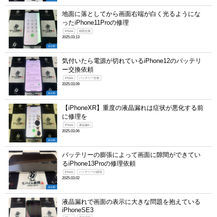
地面に落としてから画面右端が白く光るようにな
ったiPhone11Proの修理
iPhone
画面交換
2025.03.13
未分類
気付いたら電源が切れているiPhone12のバッテリ
ー交換依頼
iPhone
バッテリー交換
2025.03.09
未分類
【iPhoneXR】重度の液晶漏れは症状が悪化する前
に修理を
iPhone
液晶漏れ
2025.03.06
未分類
バッテリーの膨張によって画面に隙間ができてい
るiPhone13Proの修理依頼
iPhone
バッテリーの膨張
2025.03.02
未分類
液晶漏れで画面の表示に大きな問題を抱えている
iPhoneSE3