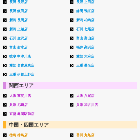
長野 長野店
長野 上田店
長野 飯田店
静岡 鴨江店
新潟 長岡店
新潟 柏崎店
新潟 上越店
石川 七尾店
石川 金沢店
富山 富山店
富山 射水店
福井 高浜店
岐阜 中津川店
愛知 大府店
愛知 名古屋東店
三重 桑名店
三重 伊賀上野店
関西エリア
大阪 東淀川店
大阪 八尾店
兵庫 尼崎店
兵庫 加古川店
京都 亀岡駅前店
中国・四国エリア
徳島 徳島店
香川 丸亀店