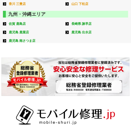
香川 三豊店
山口 下松店
九州・沖縄エリア
佐賀 鹿島店
長崎県 諫早店
鹿児島 鹿屋店
鹿児島 出水店
鹿児島 南さつま店