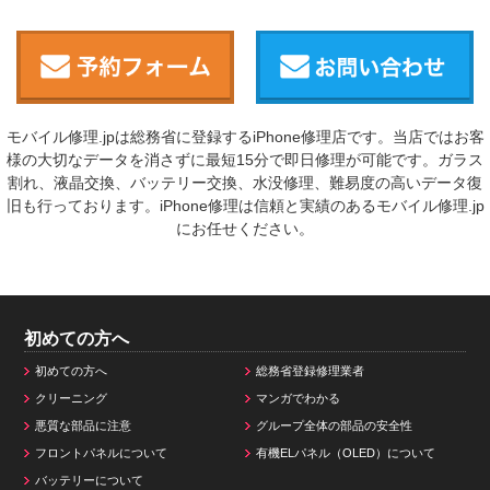
モバイル修理.jpは総務省に登録するiPhone修理店です。当店ではお客
様の大切なデータを消さずに最短15分で即日修理が可能です。ガラス
割れ、液晶交換、バッテリー交換、水没修理、難易度の高いデータ復
旧も行っております。iPhone修理は信頼と実績のあるモバイル修理.jp
にお任せください。
初めての方へ
初めての方へ
総務省登録修理業者
クリーニング
マンガでわかる
悪質な部品に注意
グループ全体の部品の安全性
フロントパネルについて
有機ELパネル（OLED）について
バッテリーについて