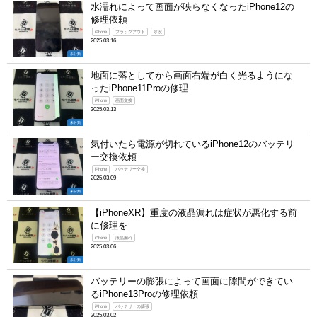
水濡れによって画面が映らなくなったiPhone12の
修理依頼
iPhone
ブラックアウト
水没
2025.03.16
未分類
地面に落としてから画面右端が白く光るようにな
ったiPhone11Proの修理
iPhone
画面交換
2025.03.13
未分類
気付いたら電源が切れているiPhone12のバッテリ
ー交換依頼
iPhone
バッテリー交換
2025.03.09
未分類
【iPhoneXR】重度の液晶漏れは症状が悪化する前
に修理を
iPhone
液晶漏れ
2025.03.06
未分類
バッテリーの膨張によって画面に隙間ができてい
るiPhone13Proの修理依頼
iPhone
バッテリーの膨張
2025.03.02