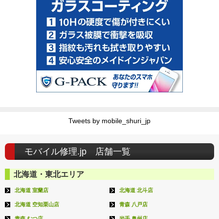
Tweets by mobile_shuri_jp
モバイル修理.jp 店舗一覧
北海道・東北エリア
北海道 室蘭店
北海道 北斗店
北海道 空知栗山店
青森 八戸店
青森 むつ店
岩手 奥州店