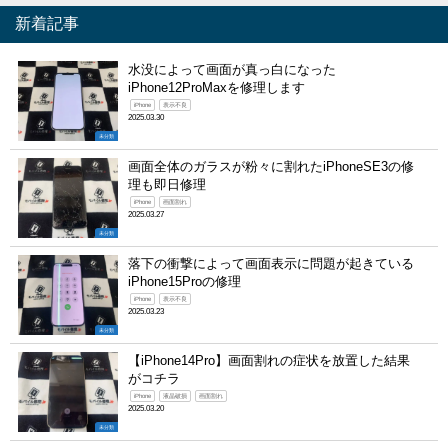
新着記事
水没によって画面が真っ白になった
iPhone12ProMaxを修理します
iPhone
表示不良
2025.03.30
未分類
画面全体のガラスが粉々に割れたiPhoneSE3の修
理も即日修理
iPhone
画面割れ
2025.03.27
未分類
落下の衝撃によって画面表示に問題が起きている
iPhone15Proの修理
iPhone
表示不良
2025.03.23
未分類
【iPhone14Pro】画面割れの症状を放置した結果
がコチラ
iPhone
液晶破損
画面割れ
2025.03.20
未分類