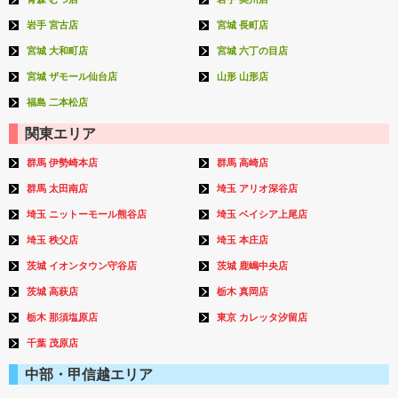
岩手 宮古店
宮城 長町店
宮城 大和町店
宮城 六丁の目店
宮城 ザモール仙台店
山形 山形店
福島 二本松店
関東エリア
群馬 伊勢崎本店
群馬 高崎店
群馬 太田南店
埼玉 アリオ深谷店
埼玉 ニットーモール熊谷店
埼玉 ベイシア上尾店
埼玉 秩父店
埼玉 本庄店
茨城 イオンタウン守谷店
茨城 鹿嶋中央店
茨城 高萩店
栃木 真岡店
栃木 那須塩原店
東京 カレッタ汐留店
千葉 茂原店
中部・甲信越エリア