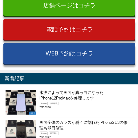
店舗ページはコチラ
電話予約はコチラ
WEB予約はコチラ
新着記事
水没によって画面が真っ白になった
iPhone12ProMaxを修理します
iPhone
表示不良
2025.03.30
未分類
画面全体のガラスが粉々に割れたiPhoneSE3の修
理も即日修理
iPhone
画面割れ
2025.03.27