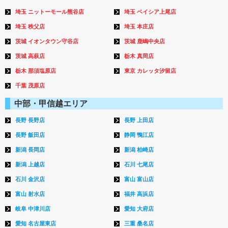
埼玉 ニットーモール熊谷店
埼玉 ベイシア上尾店
埼玉 秩父店
埼玉 本庄店
茨城 イオンタウン守谷店
茨城 鹿嶋中央店
茨城 高萩店
栃木 真岡店
栃木 那須塩原店
東京 カレッタ汐留店
千葉 茂原店
中部・甲信越エリア
長野 長野店
長野 上田店
長野 飯田店
静岡 鴨江店
新潟 長岡店
新潟 柏崎店
新潟 上越店
石川 七尾店
石川 金沢店
富山 富山店
富山 射水店
福井 高浜店
岐阜 中津川店
愛知 大府店
愛知 名古屋東店
三重 桑名店