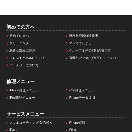
初めての方へ
初めての方へ
総務省登録修理業者
クリーニング
マンガでわかる
悪質な部品に注意
グループ全体の部品の安全性
フロントパネルについて
有機ELパネル（OLED）について
バッテリーについて
修理メニュー
iPhone修理メニュー
iPad修理メニュー
iPod修理メニュー
iPhoneデータ復旧
サービスメニュー
スマホコーティング G-PACK
iPhone買取
iFace
iRing