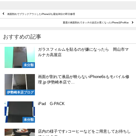
画面割れでブラックアウトしたiPhone12も最短30分の即日修理
重度の画面割れでタッチの反応が悪くなったiPhone11ProMax
おすすめの記事
ガラスフィルムを貼るのが嫌になったら 岡山市マ
ルナカ高屋店
未分類
画面が割れて液晶が映らないiPhone6sもモバイル修
理.jp 伊勢崎本店で…
伊勢崎本店ブログ
iPad G-PACK
未分類
店内の様子です♪コーヒーなどをご用意してお待ちし