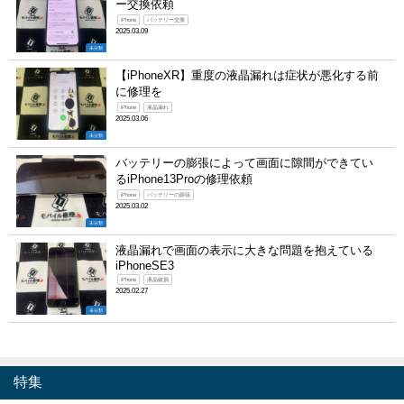
ー交換依頼
iPhone
バッテリー交換
2025.03.09
未分類
【iPhoneXR】重度の液晶漏れは症状が悪化する前
に修理を
iPhone
液晶漏れ
2025.03.06
未分類
バッテリーの膨張によって画面に隙間ができてい
るiPhone13Proの修理依頼
iPhone
バッテリーの膨張
2025.03.02
未分類
液晶漏れで画面の表示に大きな問題を抱えている
iPhoneSE3
iPhone
液晶破損
2025.02.27
未分類
特集