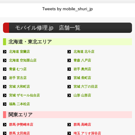
Tweets by mobile_shuri_jp
モバイル修理.jp 店舗一覧
北海道・東北エリア
北海道 室蘭店
北海道 北斗店
北海道 空知栗山店
青森 八戸店
青森 むつ店
岩手 奥州店
岩手 宮古店
宮城 長町店
宮城 大和町店
宮城 六丁の目店
宮城 ザモール仙台店
山形 山形店
福島 二本松店
関東エリア
群馬 伊勢崎本店
群馬 高崎店
群馬 太田南店
埼玉 アリオ深谷店