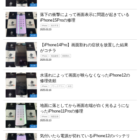
未分類
落下の衝撃によって画面表示に問題が起きている
iPhone15Proの修理
iPhone
表示不良
2025.03.23
未分類
【iPhone14Pro】画面割れの症状を放置した結果
がコチラ
iPhone
液晶破損
画面割れ
2025.03.20
未分類
水濡れによって画面が映らなくなったiPhone12の
修理依頼
iPhone
ブラックアウト
水没
2025.03.16
未分類
地面に落としてから画面右端が白く光るようにな
ったiPhone11Proの修理
iPhone
画面交換
2025.03.13
未分類
気付いたら電源が切れているiPhone12のバッテリ