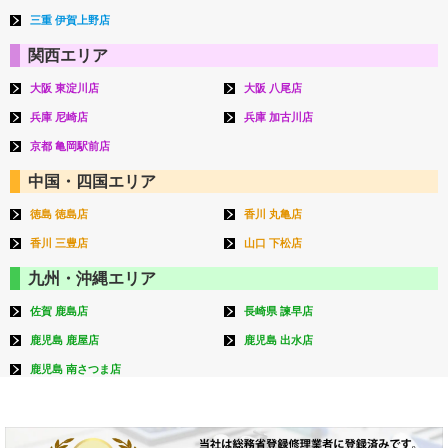
三重 伊賀上野店
関西エリア
大阪 東淀川店
大阪 八尾店
兵庫 尼崎店
兵庫 加古川店
京都 亀岡駅前店
中国・四国エリア
徳島 徳島店
香川 丸亀店
香川 三豊店
山口 下松店
九州・沖縄エリア
佐賀 鹿島店
長崎県 諫早店
鹿児島 鹿屋店
鹿児島 出水店
鹿児島 南さつま店