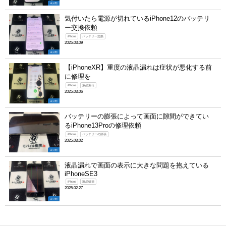
未分類
気付いたら電源が切れているiPhone12のバッテリ
ー交換依頼
iPhone
バッテリー交換
2025.03.09
未分類
【iPhoneXR】重度の液晶漏れは症状が悪化する前
に修理を
iPhone
液晶漏れ
2025.03.06
未分類
バッテリーの膨張によって画面に隙間ができてい
るiPhone13Proの修理依頼
iPhone
バッテリーの膨張
2025.03.02
未分類
液晶漏れで画面の表示に大きな問題を抱えている
iPhoneSE3
iPhone
液晶破損
2025.02.27
未分類