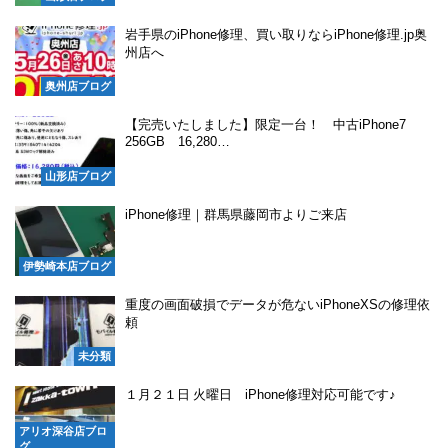
岩手県のiPhone修理、買い取りならiPhone修理.jp奥
州店へ
奥州店ブログ
【完売いたしました】限定一台！ 中古iPhone7
256GB 16,280…
山形店ブログ
iPhone修理｜群馬県藤岡市よりご来店
伊勢崎本店ブログ
重度の画面破損でデータが危ないiPhoneXSの修理依
頼
未分類
１月２１日 火曜日 iPhone修理対応可能です♪
アリオ深谷店ブロ
グ