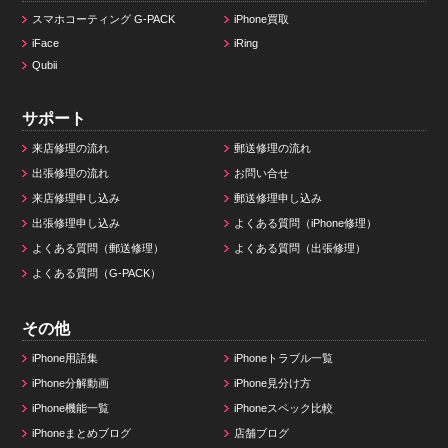
スマホコーティング G-PACK
iPhone買取
iFace
iRing
Qubii
サポート
来店修理の流れ
郵送修理の流れ
出張修理の流れ
お問い合せ
来店修理申し込み
郵送修理申し込み
出張修理申し込み
よくある質問（iPhone修理）
よくある質問（郵送修理）
よくある質問（出張修理）
よくある質問（G-PACK）
その他
iPhone用語集
iPhoneトラブル一覧
iPhone分解動画
iPhone見分け方
iPhone機能一覧
iPhoneスペック比較
iPhoneまとめブログ
店舗ブログ