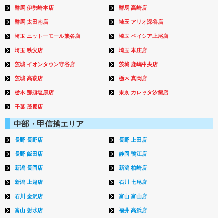
群馬 伊勢崎本店
群馬 高崎店
群馬 太田南店
埼玉 アリオ深谷店
埼玉 ニットーモール熊谷店
埼玉 ベイシア上尾店
埼玉 秩父店
埼玉 本庄店
茨城 イオンタウン守谷店
茨城 鹿嶋中央店
茨城 高萩店
栃木 真岡店
栃木 那須塩原店
東京 カレッタ汐留店
千葉 茂原店
中部・甲信越エリア
長野 長野店
長野 上田店
長野 飯田店
静岡 鴨江店
新潟 長岡店
新潟 柏崎店
新潟 上越店
石川 七尾店
石川 金沢店
富山 富山店
富山 射水店
福井 高浜店