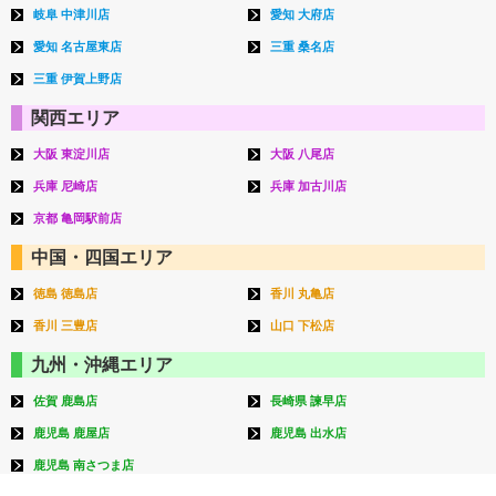
岐阜 中津川店
愛知 大府店
愛知 名古屋東店
三重 桑名店
三重 伊賀上野店
関西エリア
大阪 東淀川店
大阪 八尾店
兵庫 尼崎店
兵庫 加古川店
京都 亀岡駅前店
中国・四国エリア
徳島 徳島店
香川 丸亀店
香川 三豊店
山口 下松店
九州・沖縄エリア
佐賀 鹿島店
長崎県 諫早店
鹿児島 鹿屋店
鹿児島 出水店
鹿児島 南さつま店