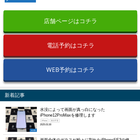
店舗ページはコチラ
電話予約はコチラ
WEB予約はコチラ
新着記事
水没によって画面が真っ白になった
iPhone12ProMaxを修理します
iPhone
表示不良
2025.03.30
未分類
画面全体のガラスが粉々に割れたiPhoneSE3の修