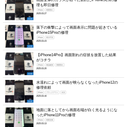
理も即日修理
iPhone
画面割れ
2025.03.27
未分類
落下の衝撃によって画面表示に問題が起きている
iPhone15Proの修理
iPhone
表示不良
2025.03.23
未分類
【iPhone14Pro】画面割れの症状を放置した結果
がコチラ
iPhone
液晶破損
画面割れ
2025.03.20
未分類
水濡れによって画面が映らなくなったiPhone12の
修理依頼
iPhone
ブラックアウト
水没
2025.03.16
未分類
地面に落としてから画面右端が白く光るようにな
ったiPhone11Proの修理
iPhone
画面交換
2025.03.13