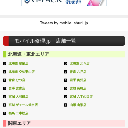
Tweets by mobile_shuri_jp
モバイル修理.jp 店舗一覧
北海道・東北エリア
北海道 室蘭店
北海道 北斗店
北海道 空知栗山店
青森 八戸店
青森 むつ店
岩手 奥州店
岩手 宮古店
宮城 長町店
宮城 大和町店
宮城 六丁の目店
宮城 ザモール仙台店
山形 山形店
福島 二本松店
関東エリア