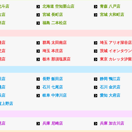
北斗店
北海道 空知栗山店
青森 八戸店
古店
宮城 長町店
宮城 大和町店
形店
福島 二本松店
崎店
群馬 太田南店
埼玉 アリオ深谷店
父店
埼玉 本庄店
茨城 イオンタウ
岡店
栃木 那須塩原店
東京 カレッタ汐留
田店
長野 飯田店
静岡 鴨江店
越店
石川 七尾店
石川 金沢店
浜店
岐阜 中津川店
愛知 大府店
賀上野店
尾店
兵庫 尼崎店
兵庫 加古川店