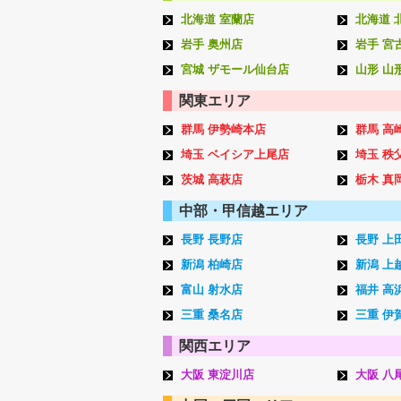
北海道 室蘭店
北海道 
岩手 奥州店
岩手 宮
宮城 ザモール仙台店
山形 山
関東エリア
群馬 伊勢崎本店
群馬 高
埼玉 ベイシア上尾店
埼玉 秩
茨城 高萩店
栃木 真
中部・甲信越エリア
長野 長野店
長野 上
新潟 柏崎店
新潟 上
富山 射水店
福井 高
三重 桑名店
三重 伊
関西エリア
大阪 東淀川店
大阪 八