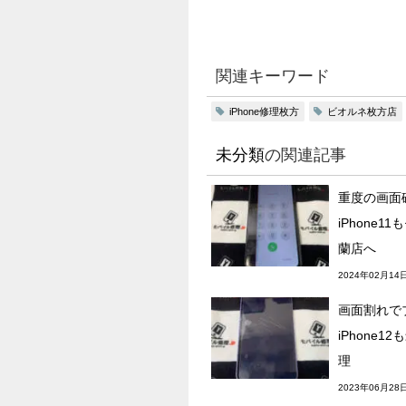
関連キーワード
iPhone修理枚方
ビオルネ枚方店
未分類
の関連記事
重度の画面
iPhone1
蘭店へ
2024年02月14
画面割れで
iPhone1
理
2023年06月28