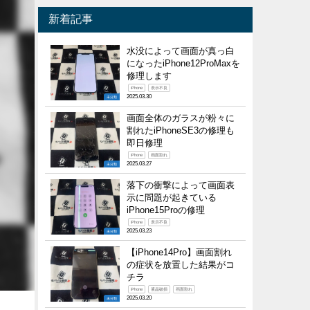
新着記事
水没によって画面が真っ白
になったiPhone12ProMaxを
修理します
iPhone
表示不良
2025.03.30
未分類
画面全体のガラスが粉々に
割れたiPhoneSE3の修理も
即日修理
iPhone
画面割れ
2025.03.27
未分類
落下の衝撃によって画面表
示に問題が起きている
iPhone15Proの修理
iPhone
表示不良
2025.03.23
未分類
【iPhone14Pro】画面割れ
の症状を放置した結果がコ
チラ
iPhone
液晶破損
画面割れ
2025.03.20
未分類