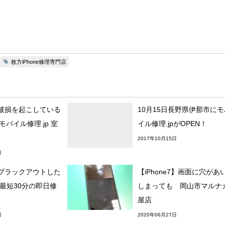
枚方iPhone修理専門店
破損を起こしている
10月15日長野県伊那市にモ
1もモバイル修理.jp 室
イル修理.jpがOPEN！
2017年10月15日
日
ブラックアウトした
【iPhone7】画面に穴があ
2も最短30分の即日修
しまっても 岡山市マルナ
屋店
日
2020年06月27日