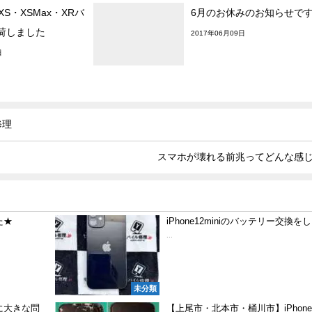
】XS・XSMax・XRバ
6月のお休みのお知らせで
荷しました
2017年06月09日
日
修理
スマホが壊れる前兆ってどんな感
た★
iPhone12miniのバッテリー交換を
...
未分類
に大きな問
【上尾市・北本市・桶川市】iPhone