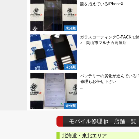
題を抱えているiPhoneX
...
未分類
ガラスコーティングG-PACKで
♪ 岡山市マルナカ高屋店
...
未分類
バッテリーの劣化が進んでいるiPh
修理もお任せ下さい
...
未分類
モバイル修理.jp 店舗一覧
北海道・東北エリア