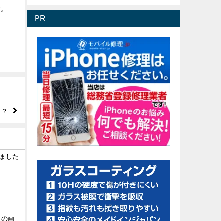
す。
PR
じ？
しました
 の画