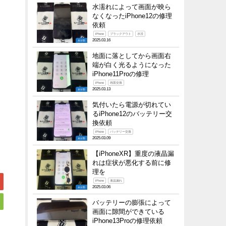
水濡れによって画面が映ら
なくなったiPhone12の修理
依頼
iPhone
ブラックアウト
水没
2025.03.16
未分類
地面に落としてから画面右
端が白く光るようになった
iPhone11Proの修理
iPhone
画面交換
2025.03.13
未分類
気付いたら電源が切れてい
るiPhone12のバッテリー交
換依頼
iPhone
バッテリー交換
2025.03.09
未分類
【iPhoneXR】重度の液晶漏
れは症状が悪化する前に修
理を
iPhone
液晶漏れ
2025.03.06
未分類
バッテリーの膨張によって
画面に隙間ができている
iPhone13Proの修理依頼