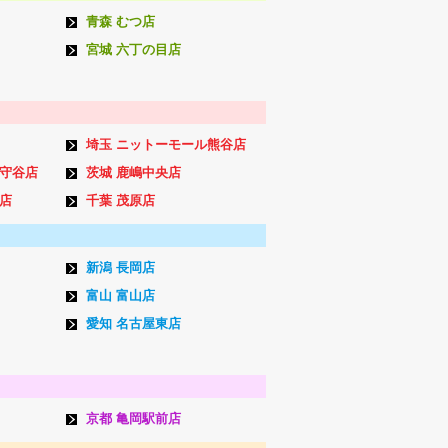
青森 むつ店
宮城 六丁の目店
埼玉 ニットーモール熊谷店
ン守谷店
茨城 鹿嶋中央店
店
千葉 茂原店
新潟 長岡店
富山 富山店
愛知 名古屋東店
京都 亀岡駅前店