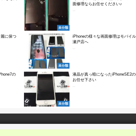
面修理ならお任せください♪
...
未分類
綺麗に保つ
iPhoneの様々な画面修理はモバイル修
瀬戸店へ
...
未分類
one7の
液晶が真っ暗になったiPhoneSE2
お任せ下さい
...
未分類