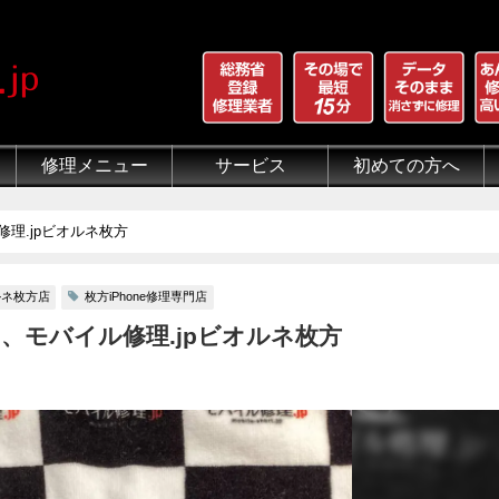
修理メニュー
サービス
初めての方へ
iPhone 画面割れ修理
iPhone 液晶修理
iPhoneバッテリー交換
iPhone 水没修理
iPhone ホームボタン修理
iPhone カメラ修理
iPhone スピーカー修理
iPhone 自己修理失敗
iPhone 水没・データ復旧
iPad修理メニュー
iPod修理メニュー
スマホコーティング G-PACK
iPhone買取
iFace
iRing
Qubii
出張修理（iWorker）
代行修理サービス（同業者様）
当店の特徴
総務省登録修理業者
マンガでわかるモバイル修
クリーニング
グループ全体の部品の安
悪質な部品に注意
フロントパネルについて
有機ELパネル（OLED
バッテリーについて
修理.jpビオルネ枚方
ルネ枚方店
枚方iPhone修理専門店
ら、モバイル修理.jpビオルネ枚方