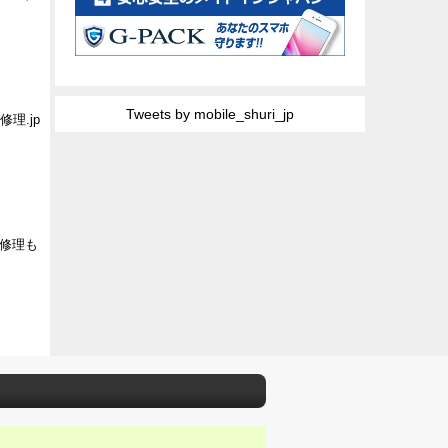
Tweets by mobile_shuri_jp
理.jp
の修理も