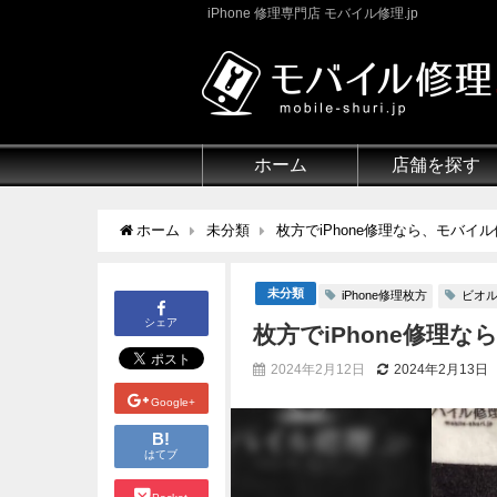
iPhone 修理専門店 モバイル修理.jp
ホーム
店舗を探す
ホーム
未分類
枚方でiPhone修理なら、モバイル
未分類
iPhone修理枚方
ビオ
シェア
枚方でiPhone修理な
2024年2月12日
2024年2月13日
Google+
B!
はてブ