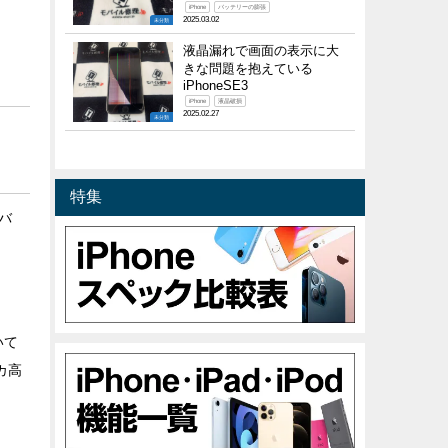
iPhone
バッテリーの膨張
2025.03.02
未分類
液晶漏れで画面の表示に大
きな問題を抱えている
iPhoneSE3
iPhone
液晶破損
2025.02.27
未分類
特集
バ
いて
カ高