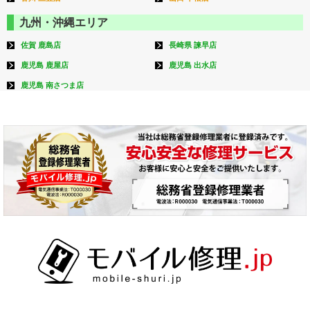
九州・沖縄エリア
佐賀 鹿島店
長崎県 諫早店
鹿児島 鹿屋店
鹿児島 出水店
鹿児島 南さつま店