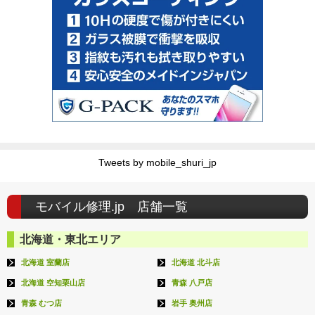
Tweets by mobile_shuri_jp
モバイル修理.jp 店舗一覧
北海道・東北エリア
北海道 室蘭店
北海道 北斗店
北海道 空知栗山店
青森 八戸店
青森 むつ店
岩手 奥州店