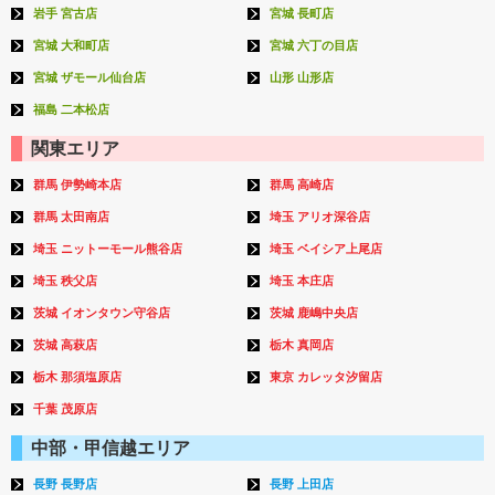
岩手 宮古店
宮城 長町店
宮城 大和町店
宮城 六丁の目店
宮城 ザモール仙台店
山形 山形店
福島 二本松店
関東エリア
群馬 伊勢崎本店
群馬 高崎店
群馬 太田南店
埼玉 アリオ深谷店
埼玉 ニットーモール熊谷店
埼玉 ベイシア上尾店
埼玉 秩父店
埼玉 本庄店
茨城 イオンタウン守谷店
茨城 鹿嶋中央店
茨城 高萩店
栃木 真岡店
栃木 那須塩原店
東京 カレッタ汐留店
千葉 茂原店
中部・甲信越エリア
長野 長野店
長野 上田店