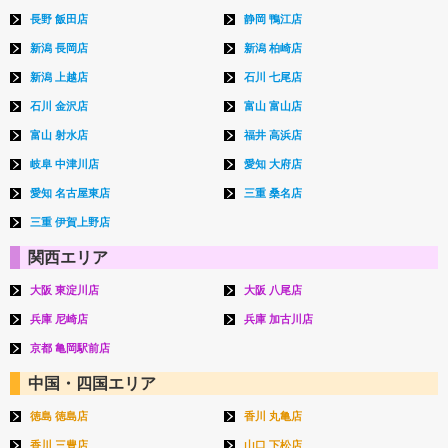
長野 飯田店
静岡 鴨江店
新潟 長岡店
新潟 柏崎店
新潟 上越店
石川 七尾店
石川 金沢店
富山 富山店
富山 射水店
福井 高浜店
岐阜 中津川店
愛知 大府店
愛知 名古屋東店
三重 桑名店
三重 伊賀上野店
関西エリア
大阪 東淀川店
大阪 八尾店
兵庫 尼崎店
兵庫 加古川店
京都 亀岡駅前店
中国・四国エリア
徳島 徳島店
香川 丸亀店
香川 三豊店
山口 下松店