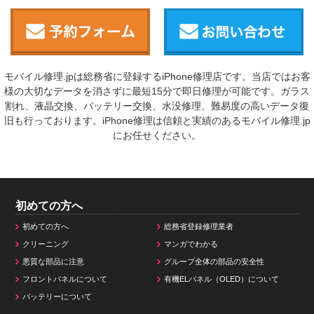
モバイル修理.jpは総務省に登録するiPhone修理店です。当店ではお客
様の大切なデータを消さずに最短15分で即日修理が可能です。ガラス
割れ、液晶交換、バッテリー交換、水没修理、難易度の高いデータ復
旧も行っております。iPhone修理は信頼と実績のあるモバイル修理.jp
にお任せください。
初めての方へ
初めての方へ
総務省登録修理業者
クリーニング
マンガでわかる
悪質な部品に注意
グループ全体の部品の安全性
フロントパネルについて
有機ELパネル（OLED）について
バッテリーについて