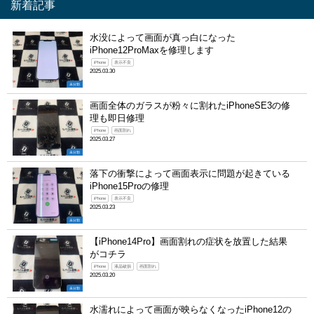
新着記事
水没によって画面が真っ白になった
iPhone12ProMaxを修理します
iPhone
表示不良
2025.03.30
未分類
画面全体のガラスが粉々に割れたiPhoneSE3の修
理も即日修理
iPhone
画面割れ
2025.03.27
未分類
落下の衝撃によって画面表示に問題が起きている
iPhone15Proの修理
iPhone
表示不良
2025.03.23
未分類
【iPhone14Pro】画面割れの症状を放置した結果
がコチラ
iPhone
液晶破損
画面割れ
2025.03.20
未分類
水濡れによって画面が映らなくなったiPhone12の