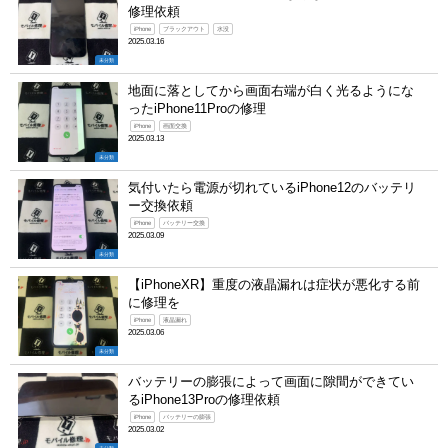
修理依頼
iPhone
ブラックアウト
水没
2025.03.16
未分類
地面に落としてから画面右端が白く光るようにな
ったiPhone11Proの修理
iPhone
画面交換
2025.03.13
未分類
気付いたら電源が切れているiPhone12のバッテリ
ー交換依頼
iPhone
バッテリー交換
2025.03.09
未分類
【iPhoneXR】重度の液晶漏れは症状が悪化する前
に修理を
iPhone
液晶漏れ
2025.03.06
未分類
バッテリーの膨張によって画面に隙間ができてい
るiPhone13Proの修理依頼
iPhone
バッテリーの膨張
2025.03.02