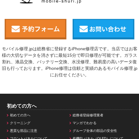
モバイル修理.jpは総務省に登録するiPhone修理店です。当店ではお客
様の大切なデータを消さずに最短15分で即日修理が可能です。ガラス
割れ、液晶交換、バッテリー交換、水没修理、難易度の高いデータ復
旧も行っております。iPhone修理は信頼と実績のあるモバイル修理.jp
にお任せください。
初めての方へ
初めての方へ
総務省登録修理業者
クリーニング
マンガでわかる
悪質な部品に注意
グループ全体の部品の安全性
フロントパネルについて
有機ELパネル（OLED）について