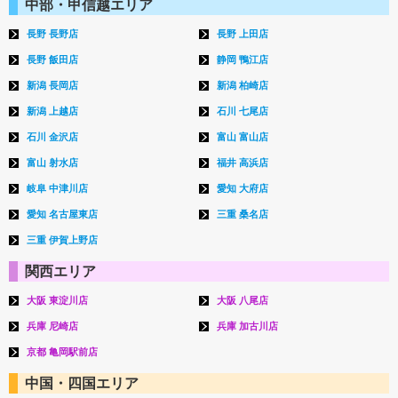
中部・甲信越エリア
長野 長野店
長野 上田店
長野 飯田店
静岡 鴨江店
新潟 長岡店
新潟 柏崎店
新潟 上越店
石川 七尾店
石川 金沢店
富山 富山店
富山 射水店
福井 高浜店
岐阜 中津川店
愛知 大府店
愛知 名古屋東店
三重 桑名店
三重 伊賀上野店
関西エリア
大阪 東淀川店
大阪 八尾店
兵庫 尼崎店
兵庫 加古川店
京都 亀岡駅前店
中国・四国エリア