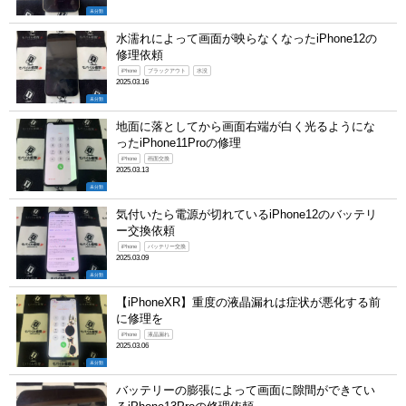
未分類
水濡れによって画面が映らなくなったiPhone12の
修理依頼
iPhone
ブラックアウト
水没
2025.03.16
未分類
地面に落としてから画面右端が白く光るようにな
ったiPhone11Proの修理
iPhone
画面交換
2025.03.13
未分類
気付いたら電源が切れているiPhone12のバッテリ
ー交換依頼
iPhone
バッテリー交換
2025.03.09
未分類
【iPhoneXR】重度の液晶漏れは症状が悪化する前
に修理を
iPhone
液晶漏れ
2025.03.06
未分類
バッテリーの膨張によって画面に隙間ができてい