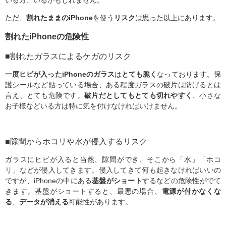
いる方、いるかもしれません。
ただ、
割れたままのiPhone
を使う
リスク
は
思った以上
にあります。
割れたiPhoneの危険性
■割れたガラスによるケガのリスク
一度ヒビが入ったiPhoneのガラス
は
とても脆く
なっております。保
護シールなど貼っている場合、ある程度ガラスの破片は防げるとは
言え、とても危険です。
破片だとしてもとても切れやすく
、小さな
お子様などいる方は特に気を付けなければいけません。
■隙間からホコリや水が侵入するリスク
ガラスにヒビが入ると当然、隙間ができ、そこから「水」「ホコ
リ」などが侵入してきます。侵入してきて何も起きなければいいの
ですが、iPhoneの中にある
基盤がショート
するなどの危険性がでて
きます。基盤がショートすると、最悪の場合、
電源が付かなくな
る
、
データが消える
可能性があります。