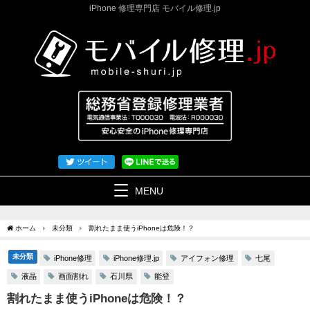
iPhone 修理専門店 モバイル修理.jp
MENU
ホーム
未分類
割れたまま使うiPhoneは危険！？
未分類
iPhone修理
iPhone修理.jp
アイフォン修理
七尾
液晶
画面割れ
石川県
能登
割れたまま使うiPhoneは危険！？