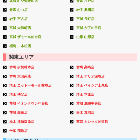
北海道 空知栗山店
青森 八戸店
青森 むつ店
岩手 奥州店
岩手 宮古店
宮城 長町店
宮城 大和町店
宮城 六丁の目店
宮城 ザモール仙台店
山形 山形店
福島 二本松店
関東エリア
群馬 伊勢崎本店
群馬 高崎店
群馬 太田南店
埼玉 アリオ深谷店
埼玉 ニットーモール熊谷店
埼玉 ベイシア上尾店
埼玉 秩父店
埼玉 本庄店
茨城 イオンタウン守谷店
茨城 鹿嶋中央店
茨城 高萩店
栃木 真岡店
栃木 那須塩原店
東京 カレッタ汐留店
千葉 茂原店