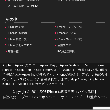
よくある質問（G-PACK）
その他
iPhone用語集
iPhoneトラブル一覧
iPhone分解動画
iPhone見分け方
iPhone機能一覧
iPhoneスペック比較
iPhoneまとめブログ
店舗ブログ
店舗一覧
FC加盟店募集
Apple、Apple のロゴ、Apple Pay、Apple Watch、iPad、iPhone、
iTunes、QuickTime、QuickTimeのロゴ、Safariは、米国および他の国々
で登録されたApple Inc.の商標です。iPhoneの商標は、アイホン株式会社
のライセンスにもとづき使用されています。App Store、AppleCare、
iCloudは、Apple Inc.のサービスマークです。
Copyright © 2014-2026
iPhone 修理専門店 モバイル修理.jp
会社概要
プライバシーポリシー
サイトマップ
加盟店ページ