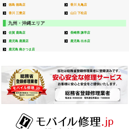
徳島 徳島店
香川 丸亀店
香川 三豊店
山口 下松店
九州・沖縄エリア
佐賀 鹿島店
長崎県 諫早店
鹿児島 鹿屋店
鹿児島 出水店
鹿児島 南さつま店