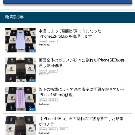
新着記事
水没によって画面が真っ白になった
iPhone12ProMaxを修理します
iPhone
表示不良
2025.03.30
未分類
画面全体のガラスが粉々に割れたiPhoneSE3の修
理も即日修理
iPhone
画面割れ
2025.03.27
未分類
落下の衝撃によって画面表示に問題が起きている
iPhone15Proの修理
iPhone
表示不良
2025.03.23
未分類
【iPhone14Pro】画面割れの症状を放置した結果
がコチラ
iPhone
液晶破損
画面割れ
2025.03.20