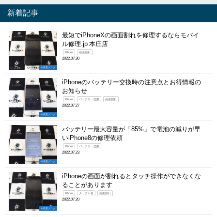
新着記事
最短でiPhoneXの画面割れを修理するならモバイ
ル修理.jp 本庄店
iPhone
画面割れ
2022.07.30
本庄店ブログ
iPhoneのバッテリー交換時の注意点とお得情報の
お知らせ
iPhone
バッテリー交換
画面割れ
2022.07.27
本庄店ブログ
バッテリー最大容量が「85%」で電池の減りが早
いiPhone8の修理依頼
iPhone
バッテリー交換
2022.07.23
本庄店ブログ
iPhoneの画面が割れるとタッチ操作ができなくな
ることがあります
iPhone
タッチ不良
画面割れ
2022.07.20
本庄店ブログ