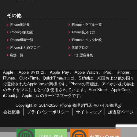
その他
iPhone用語集
iPhoneトラブル一覧
iPhone分解動画
iPhone見分け方
iPhone機能一覧
iPhoneスペック比較
iPhoneまとめブログ
店舗ブログ
店舗一覧
FC加盟店募集
Apple、Apple のロゴ、Apple Pay、Apple Watch、iPad、iPhone、
iTunes、QuickTime、QuickTimeのロゴ、Safariは、米国および他の国々
で登録されたApple Inc.の商標です。iPhoneの商標は、アイホン株式会社
のライセンスにもとづき使用されています。App Store、AppleCare、
iCloudは、Apple Inc.のサービスマークです。
Copyright © 2014-2026
iPhone 修理専門店 モバイル修理.jp
会社概要
プライバシーポリシー
サイトマップ
加盟店ページ