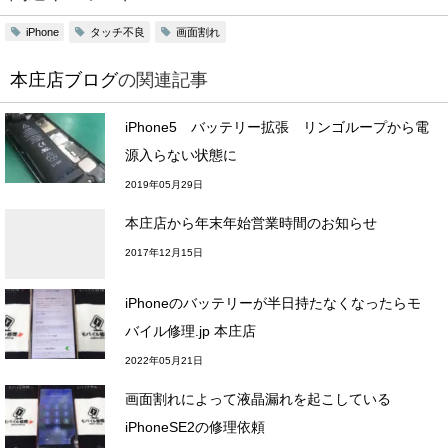
タッチ不良
画面割れ
iPhone
本庄店ブログ
の関連記事
iPhone5 バッテリー拡張 リンゴループから電
源入らない状態に
2019年05月29日
本庄店から年末年始営業時間のお知らせ
2017年12月15日
iPhoneのバッテリーが半日持たなくなったらモ
バイル修理.jp 本庄店
2022年05月21日
画面割れによって液晶漏れを起こしている
iPhoneSE2の修理依頼