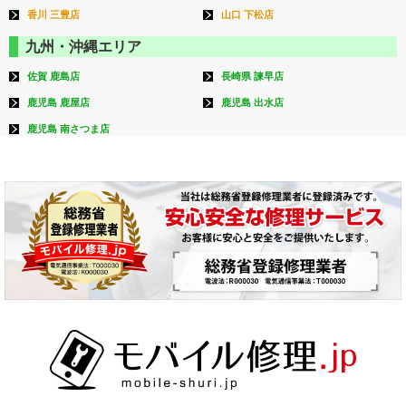
香川 三豊店
山口 下松店
九州・沖縄エリア
佐賀 鹿島店
長崎県 諫早店
鹿児島 鹿屋店
鹿児島 出水店
鹿児島 南さつま店