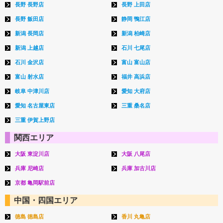
長野 長野店
長野 上田店
長野 飯田店
静岡 鴨江店
新潟 長岡店
新潟 柏崎店
新潟 上越店
石川 七尾店
石川 金沢店
富山 富山店
富山 射水店
福井 高浜店
岐阜 中津川店
愛知 大府店
愛知 名古屋東店
三重 桑名店
三重 伊賀上野店
関西エリア
大阪 東淀川店
大阪 八尾店
兵庫 尼崎店
兵庫 加古川店
京都 亀岡駅前店
中国・四国エリア
徳島 徳島店
香川 丸亀店