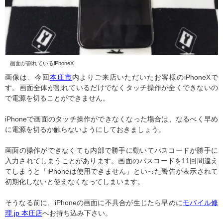
画面が割れているiPhoneX
画像は、今回
本庄市
内よりご来店いただいたお客様のiPhoneXで
す。画面全体が割れているだけでなくタッチ操作が全くできないの
で電源を切ることができません。
iPhoneで画面のタッチ操作ができなくなった場合は、なるべく早め
に電源を切るか触らないようにしておきましょう。
画面の操作ができなくても内部で勝手に動いてパスコードが勝手に
入力されてしまうことがあります。画面のパスコードを11回間違え
てしまうと「iPhoneは使用できません」といった警告が表示されて
初期化しないと使えなくなってしまいます。
そうなる前に、iPhoneの画面に不具合が生じたら早めに
モバイル修
理.jp 本庄店
へお持ち込み下さい。