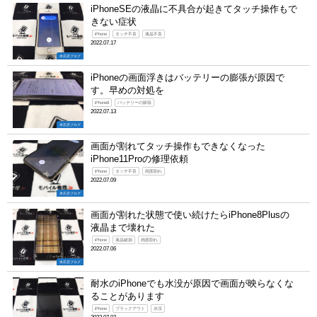
iPhoneSEの液晶に不具合が起きてタッチ操作もで
きない症状
iPhone
タッチ不良
液晶不良
2022.07.17
本庄店ブログ
iPhoneの画面浮きはバッテリーの膨張が原因で
す。早めの対処を
iPhone8
バッテリーの膨張
2022.07.13
本庄店ブログ
画面が割れてタッチ操作もできなくなった
iPhone11Proの修理依頼
iPhone
タッチ不良
画面割れ
2022.07.09
本庄店ブログ
画面が割れた状態で使い続けたらiPhone8Plusの
液晶まで壊れた
iPhone
液晶破損
画面割れ
2022.07.06
本庄店ブログ
耐水のiPhoneでも水没が原因で画面が映らなくな
ることがあります
iPhone
ブラックアウト
水没