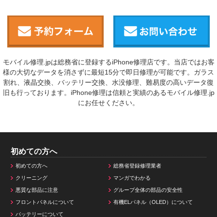
モバイル修理.jpは総務省に登録するiPhone修理店です。当店ではお客
様の大切なデータを消さずに最短15分で即日修理が可能です。ガラス
割れ、液晶交換、バッテリー交換、水没修理、難易度の高いデータ復
旧も行っております。iPhone修理は信頼と実績のあるモバイル修理.jp
にお任せください。
初めての方へ
初めての方へ
総務省登録修理業者
クリーニング
マンガでわかる
悪質な部品に注意
グループ全体の部品の安全性
フロントパネルについて
有機ELパネル（OLED）について
バッテリーについて