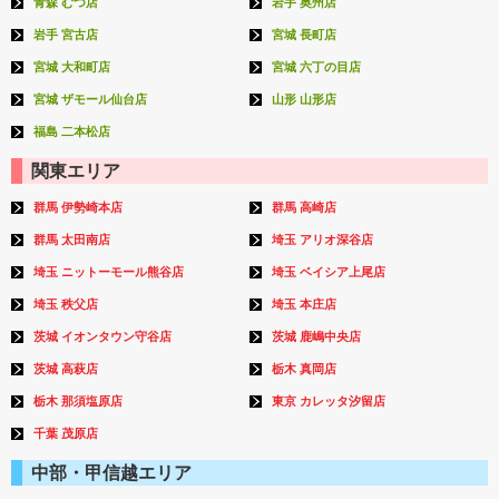
青森 むつ店
岩手 奥州店
岩手 宮古店
宮城 長町店
宮城 大和町店
宮城 六丁の目店
宮城 ザモール仙台店
山形 山形店
福島 二本松店
関東エリア
群馬 伊勢崎本店
群馬 高崎店
群馬 太田南店
埼玉 アリオ深谷店
埼玉 ニットーモール熊谷店
埼玉 ベイシア上尾店
埼玉 秩父店
埼玉 本庄店
茨城 イオンタウン守谷店
茨城 鹿嶋中央店
茨城 高萩店
栃木 真岡店
栃木 那須塩原店
東京 カレッタ汐留店
千葉 茂原店
中部・甲信越エリア