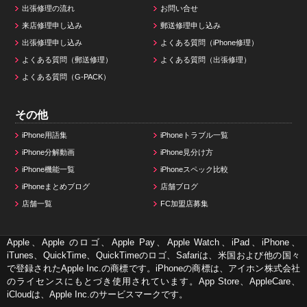
出張修理の流れ
お問い合せ
来店修理申し込み
郵送修理申し込み
出張修理申し込み
よくある質問（iPhone修理）
よくある質問（郵送修理）
よくある質問（出張修理）
よくある質問（G-PACK）
その他
iPhone用語集
iPhoneトラブル一覧
iPhone分解動画
iPhone見分け方
iPhone機能一覧
iPhoneスペック比較
iPhoneまとめブログ
店舗ブログ
店舗一覧
FC加盟店募集
Apple、Apple のロゴ、Apple Pay、Apple Watch、iPad、iPhone、
iTunes、QuickTime、QuickTimeのロゴ、Safariは、米国および他の国々
で登録されたApple Inc.の商標です。iPhoneの商標は、アイホン株式会社
のライセンスにもとづき使用されています。App Store、AppleCare、
iCloudは、Apple Inc.のサービスマークです。