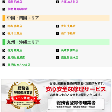
兵庫 尼崎店
兵庫 加古川店
京都 亀岡駅前店
中国・四国エリア
徳島 徳島店
香川 丸亀店
香川 三豊店
山口 下松店
九州・沖縄エリア
佐賀 鹿島店
長崎県 諫早店
鹿児島 鹿屋店
鹿児島 出水店
鹿児島 南さつま店