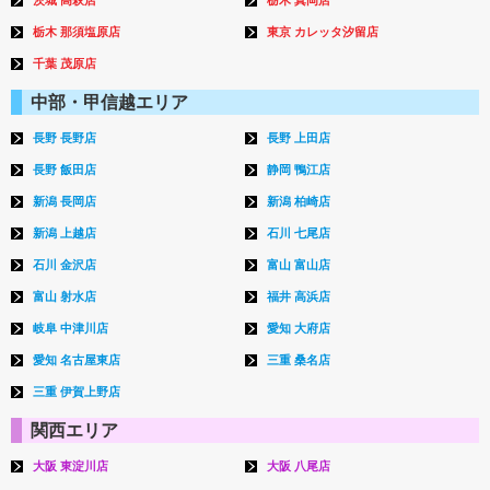
栃木 那須塩原店
東京 カレッタ汐留店
千葉 茂原店
中部・甲信越エリア
長野 長野店
長野 上田店
長野 飯田店
静岡 鴨江店
新潟 長岡店
新潟 柏崎店
新潟 上越店
石川 七尾店
石川 金沢店
富山 富山店
富山 射水店
福井 高浜店
岐阜 中津川店
愛知 大府店
愛知 名古屋東店
三重 桑名店
三重 伊賀上野店
関西エリア
大阪 東淀川店
大阪 八尾店