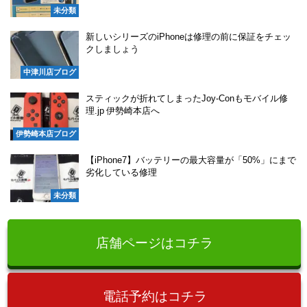
未分類
新しいシリーズのiPhoneは修理の前に保証をチェッ
クしましょう
中津川店ブログ
スティックが折れてしまったJoy-Conもモバイル修
理.jp 伊勢崎本店へ
伊勢崎本店ブログ
【iPhone7】バッテリーの最大容量が「50%」にまで
劣化している修理
未分類
店舗ページはコチラ
電話予約はコチラ