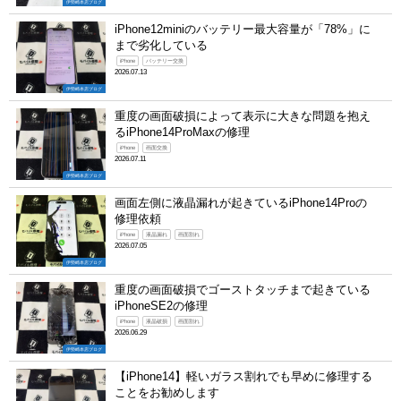
伊勢崎本店ブログ
iPhone12miniのバッテリー最大容量が「78%」に
まで劣化している
iPhone
バッテリー交換
2026.07.13
伊勢崎本店ブログ
重度の画面破損によって表示に大きな問題を抱え
るiPhone14ProMaxの修理
iPhone
画面交換
2026.07.11
伊勢崎本店ブログ
画面左側に液晶漏れが起きているiPhone14Proの
修理依頼
iPhone
液晶漏れ
画面割れ
2026.07.05
伊勢崎本店ブログ
重度の画面破損でゴーストタッチまで起きている
iPhoneSE2の修理
iPhone
液晶破損
画面割れ
2026.06.29
伊勢崎本店ブログ
【iPhone14】軽いガラス割れでも早めに修理する
ことをお勧めします