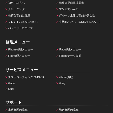
初めての方へ
総務省登録修理業者
クリーニング
マンガでわかる
悪質な部品に注意
グループ全体の部品の安全性
フロントパネルについて
有機ELパネル（OLED）について
バッテリーについて
修理メニュー
iPhone修理メニュー
iPad修理メニュー
iPod修理メニュー
iPhoneデータ復旧
サービスメニュー
スマホコーティング G-PACK
iPhone買取
iFace
iRing
Qubii
サポート
来店修理の流れ
郵送修理の流れ