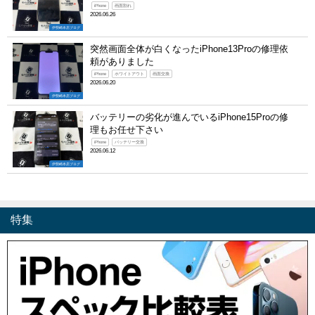
iPhone
画面割れ
2026.06.26
伊勢崎本店ブログ
突然画面全体が白くなったiPhone13Proの修理依
頼がありました
iPhone
ホワイトアウト
画面交換
2026.06.20
伊勢崎本店ブログ
バッテリーの劣化が進んでいるiPhone15Proの修
理もお任せ下さい
iPhone
バッテリー交換
2026.06.12
伊勢崎本店ブログ
特集