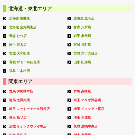
北海道・東北エリア
北海道 室蘭店
北海道 北斗店
北海道 空知栗山店
青森 八戸店
青森 むつ店
岩手 奥州店
岩手 宮古店
宮城 長町店
宮城 大和町店
宮城 六丁の目店
宮城 ザモール仙台店
山形 山形店
福島 二本松店
関東エリア
群馬 伊勢崎本店
群馬 高崎店
群馬 太田南店
埼玉 アリオ深谷店
埼玉 ニットーモール熊谷店
埼玉 ベイシア上尾店
埼玉 秩父店
埼玉 本庄店
茨城 イオンタウン守谷店
茨城 鹿嶋中央店
茨城 高萩店
栃木 真岡店