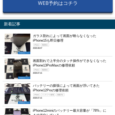
WEB予約はコチラ
新着記事
ガラス割れによって画面が映らなくなった
iPhone15も即日修理
iPhone
画面割れ
2026.08.07
伊勢崎本店ブログ
画面割れで上半分のタッチ操作ができなくなった
iPhone13ProMaxの修理依頼
iPhone
画面割れ
2026.07.31
伊勢崎本店ブログ
バッテリーの膨張によって画面が浮いてきた
iPhone12Proの修理依頼
iPhone
バッテリーの膨張
画面浮き
2026.07.31
伊勢崎本店ブログ
iPhone12miniのバッテリー最大容量が「78%」に