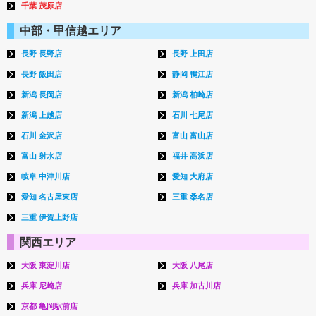
千葉 茂原店
中部・甲信越エリア
長野 長野店
長野 上田店
長野 飯田店
静岡 鴨江店
新潟 長岡店
新潟 柏崎店
新潟 上越店
石川 七尾店
石川 金沢店
富山 富山店
富山 射水店
福井 高浜店
岐阜 中津川店
愛知 大府店
愛知 名古屋東店
三重 桑名店
三重 伊賀上野店
関西エリア
大阪 東淀川店
大阪 八尾店
兵庫 尼崎店
兵庫 加古川店
京都 亀岡駅前店