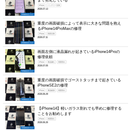
まで劣化している
iPhone
バッテリー交換
2026.07.13
伊勢崎本店ブログ
重度の画面破損によって表示に大きな問題を抱え
るiPhone14ProMaxの修理
iPhone
画面交換
2026.07.11
伊勢崎本店ブログ
画面左側に液晶漏れが起きているiPhone14Proの
修理依頼
iPhone
液晶漏れ
画面割れ
2026.07.05
伊勢崎本店ブログ
重度の画面破損でゴーストタッチまで起きている
iPhoneSE2の修理
iPhone
液晶破損
画面割れ
2026.06.29
伊勢崎本店ブログ
【iPhone14】軽いガラス割れでも早めに修理する
ことをお勧めします
iPhone
画面割れ
2026.06.26
伊勢崎本店ブログ