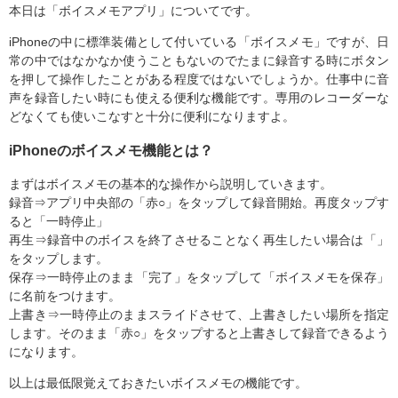
本日は「ボイスメモアプリ」についてです。
iPhoneの中に標準装備として付いている「ボイスメモ」ですが、日
常の中ではなかなか使うこともないのでたまに録音する時にボタン
を押して操作したことがある程度ではないでしょうか。仕事中に音
声を録音したい時にも使える便利な機能です。専用のレコーダーな
どなくても使いこなすと十分に便利になりますよ。
iPhoneのボイスメモ機能とは？
まずはボイスメモの基本的な操作から説明していきます。
録音⇒アプリ中央部の「赤○」をタップして録音開始。再度タップす
ると「一時停止」
再生⇒録音中のボイスを終了させることなく再生したい場合は「」
をタップします。
保存⇒一時停止のまま「完了」をタップして「ボイスメモを保存」
に名前をつけます。
上書き⇒一時停止のままスライドさせて、上書きしたい場所を指定
します。そのまま「赤○」をタップすると上書きして録音できるよう
になります。
以上は最低限覚えておきたいボイスメモの機能です。