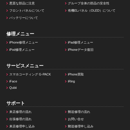
悪質な部品に注意
グループ全体の部品の安全性
フロントパネルについて
有機ELパネル（OLED）について
バッテリーについて
修理メニュー
iPhone修理メニュー
iPad修理メニュー
iPod修理メニュー
iPhoneデータ復旧
サービスメニュー
スマホコーティング G-PACK
iPhone買取
iFace
iRing
Qubii
サポート
来店修理の流れ
郵送修理の流れ
出張修理の流れ
お問い合せ
来店修理申し込み
郵送修理申し込み