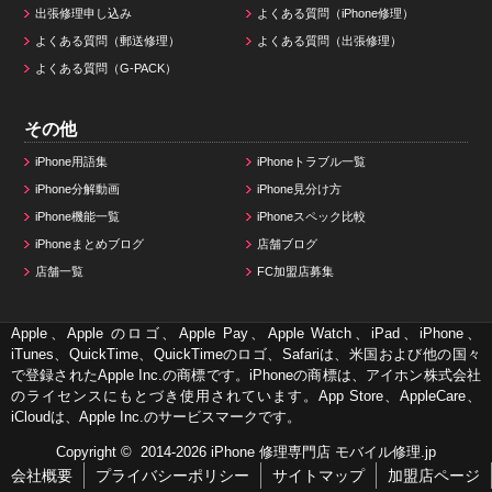
出張修理申し込み
よくある質問（iPhone修理）
よくある質問（郵送修理）
よくある質問（出張修理）
よくある質問（G-PACK）
その他
iPhone用語集
iPhoneトラブル一覧
iPhone分解動画
iPhone見分け方
iPhone機能一覧
iPhoneスペック比較
iPhoneまとめブログ
店舗ブログ
店舗一覧
FC加盟店募集
Apple、Apple のロゴ、Apple Pay、Apple Watch、iPad、iPhone、
iTunes、QuickTime、QuickTimeのロゴ、Safariは、米国および他の国々
で登録されたApple Inc.の商標です。iPhoneの商標は、アイホン株式会社
のライセンスにもとづき使用されています。App Store、AppleCare、
iCloudは、Apple Inc.のサービスマークです。
Copyright © 2014-2026
iPhone 修理専門店 モバイル修理.jp
会社概要
プライバシーポリシー
サイトマップ
加盟店ページ