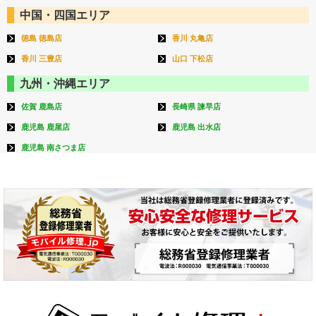
中国・四国エリア
徳島 徳島店
香川 丸亀店
香川 三豊店
山口 下松店
九州・沖縄エリア
佐賀 鹿島店
長崎県 諫早店
鹿児島 鹿屋店
鹿児島 出水店
鹿児島 南さつま店