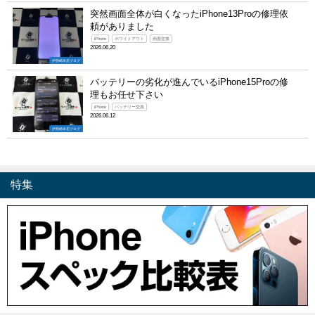
突然画面全体が白くなったiPhone13Proの修理依
頼がありました
iPhone
ホワイトアウト
画面交換
2026.06.20
伊勢崎本店ブログ
バッテリーの劣化が進んでいるiPhone15Proの修
理もお任せ下さい
iPhone
バッテリー交換
2026.06.12
伊勢崎本店ブログ
特集