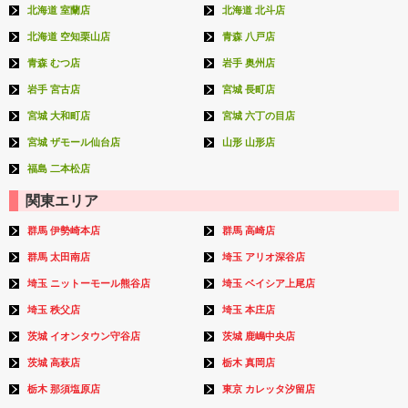
北海道 室蘭店
北海道 北斗店
北海道 空知栗山店
青森 八戸店
青森 むつ店
岩手 奥州店
岩手 宮古店
宮城 長町店
宮城 大和町店
宮城 六丁の目店
宮城 ザモール仙台店
山形 山形店
福島 二本松店
関東エリア
群馬 伊勢崎本店
群馬 高崎店
群馬 太田南店
埼玉 アリオ深谷店
埼玉 ニットーモール熊谷店
埼玉 ベイシア上尾店
埼玉 秩父店
埼玉 本庄店
茨城 イオンタウン守谷店
茨城 鹿嶋中央店
茨城 高萩店
栃木 真岡店
栃木 那須塩原店
東京 カレッタ汐留店