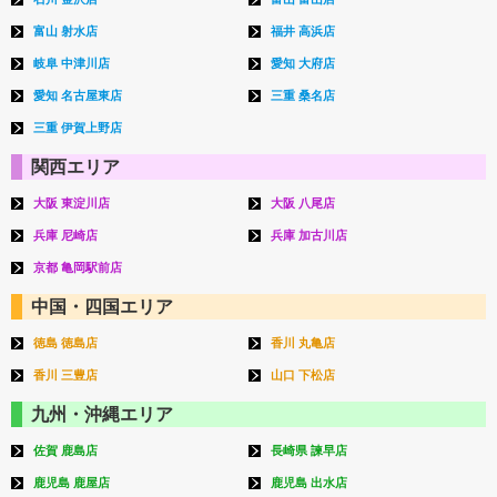
富山 射水店
福井 高浜店
岐阜 中津川店
愛知 大府店
愛知 名古屋東店
三重 桑名店
三重 伊賀上野店
関西エリア
大阪 東淀川店
大阪 八尾店
兵庫 尼崎店
兵庫 加古川店
京都 亀岡駅前店
中国・四国エリア
徳島 徳島店
香川 丸亀店
香川 三豊店
山口 下松店
九州・沖縄エリア
佐賀 鹿島店
長崎県 諫早店
鹿児島 鹿屋店
鹿児島 出水店