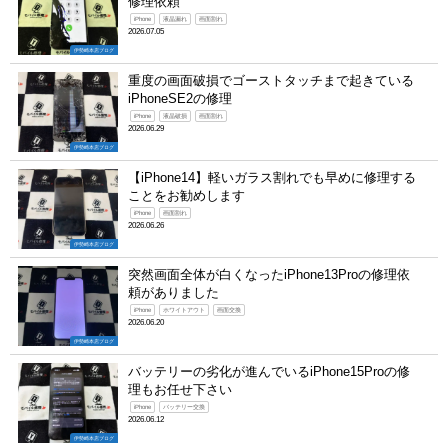
修理依頼
iPhone
液晶漏れ
画面割れ
2026.07.05
伊勢崎本店ブログ
重度の画面破損でゴーストタッチまで起きている
iPhoneSE2の修理
iPhone
液晶破損
画面割れ
2026.06.29
伊勢崎本店ブログ
【iPhone14】軽いガラス割れでも早めに修理する
ことをお勧めします
iPhone
画面割れ
2026.06.26
伊勢崎本店ブログ
突然画面全体が白くなったiPhone13Proの修理依
頼がありました
iPhone
ホワイトアウト
画面交換
2026.06.20
伊勢崎本店ブログ
バッテリーの劣化が進んでいるiPhone15Proの修
理もお任せ下さい
iPhone
バッテリー交換
2026.06.12
伊勢崎本店ブログ