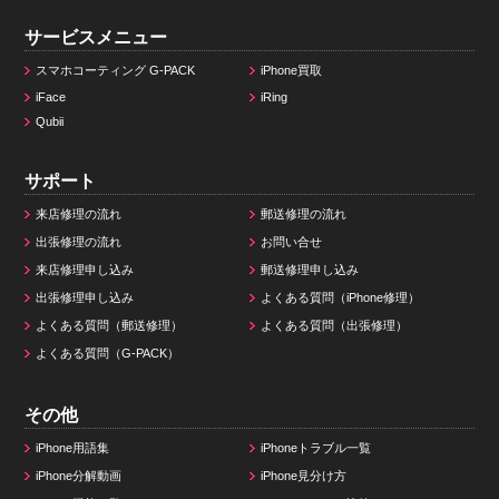
サービスメニュー
スマホコーティング G-PACK
iPhone買取
iFace
iRing
Qubii
サポート
来店修理の流れ
郵送修理の流れ
出張修理の流れ
お問い合せ
来店修理申し込み
郵送修理申し込み
出張修理申し込み
よくある質問（iPhone修理）
よくある質問（郵送修理）
よくある質問（出張修理）
よくある質問（G-PACK）
その他
iPhone用語集
iPhoneトラブル一覧
iPhone分解動画
iPhone見分け方