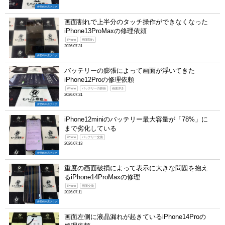
伊勢崎本店ブログ
画面割れで上半分のタッチ操作ができなくなった
iPhone13ProMaxの修理依頼
iPhone
画面割れ
2026.07.31
伊勢崎本店ブログ
バッテリーの膨張によって画面が浮いてきた
iPhone12Proの修理依頼
iPhone
バッテリーの膨張
画面浮き
2026.07.31
伊勢崎本店ブログ
iPhone12miniのバッテリー最大容量が「78%」に
まで劣化している
iPhone
バッテリー交換
2026.07.13
伊勢崎本店ブログ
重度の画面破損によって表示に大きな問題を抱え
るiPhone14ProMaxの修理
iPhone
画面交換
2026.07.11
伊勢崎本店ブログ
画面左側に液晶漏れが起きているiPhone14Proの