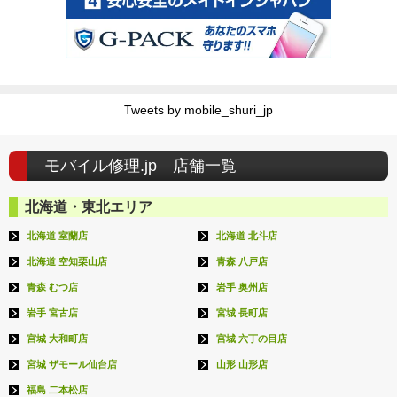
Tweets by mobile_shuri_jp
モバイル修理.jp 店舗一覧
北海道・東北エリア
北海道 室蘭店
北海道 北斗店
北海道 空知栗山店
青森 八戸店
青森 むつ店
岩手 奥州店
岩手 宮古店
宮城 長町店
宮城 大和町店
宮城 六丁の目店
宮城 ザモール仙台店
山形 山形店
福島 二本松店