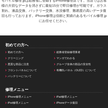
モバイル修理.jpは総務省に登録するiPhone修理店です。当店ではお客
様の大切なデータを消さずに最短15分で即日修理が可能です。ガラス
割れ、液晶交換、バッテリー交換、水没修理、難易度の高いデータ復
旧も行っております。iPhone修理は信頼と実績のあるモバイル修理.jp
にお任せください。
初めての方へ
初めての方へ
総務省登録修理業者
クリーニング
マンガでわかる
悪質な部品に注意
グループ全体の部品の安全性
フロントパネルについて
有機ELパネル（OLED）について
バッテリーについて
修理メニュー
iPhone修理メニュー
iPad修理メニュー
iPod修理メニュー
iPhoneデータ復旧