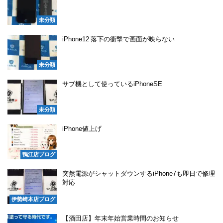
未分類
iPhone12 落下の衝撃で画面が映らない
未分類
サブ機として使っているiPhoneSE
未分類
iPhone値上げ
鴨江店ブログ
突然電源がシャットダウンするiPhone7も即日で修理
対応
伊勢崎本店ブログ
【酒田店】年末年始営業時間のお知らせ