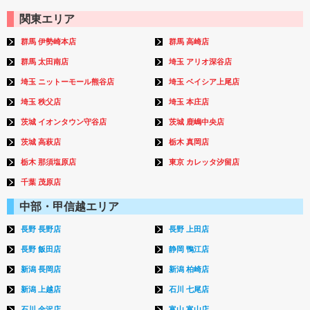
関東エリア
群馬 伊勢崎本店
群馬 高崎店
群馬 太田南店
埼玉 アリオ深谷店
埼玉 ニットーモール熊谷店
埼玉 ベイシア上尾店
埼玉 秩父店
埼玉 本庄店
茨城 イオンタウン守谷店
茨城 鹿嶋中央店
茨城 高萩店
栃木 真岡店
栃木 那須塩原店
東京 カレッタ汐留店
千葉 茂原店
中部・甲信越エリア
長野 長野店
長野 上田店
長野 飯田店
静岡 鴨江店
新潟 長岡店
新潟 柏崎店
新潟 上越店
石川 七尾店
石川 金沢店
富山 富山店