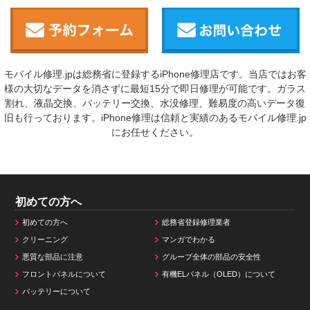
モバイル修理.jpは総務省に登録するiPhone修理店です。当店ではお客
様の大切なデータを消さずに最短15分で即日修理が可能です。ガラス
割れ、液晶交換、バッテリー交換、水没修理、難易度の高いデータ復
旧も行っております。iPhone修理は信頼と実績のあるモバイル修理.jp
にお任せください。
初めての方へ
初めての方へ
総務省登録修理業者
クリーニング
マンガでわかる
悪質な部品に注意
グループ全体の部品の安全性
フロントパネルについて
有機ELパネル（OLED）について
バッテリーについて