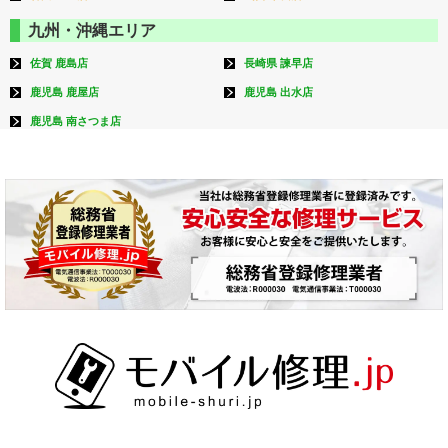
九州・沖縄エリア
佐賀 鹿島店
長崎県 諫早店
鹿児島 鹿屋店
鹿児島 出水店
鹿児島 南さつま店