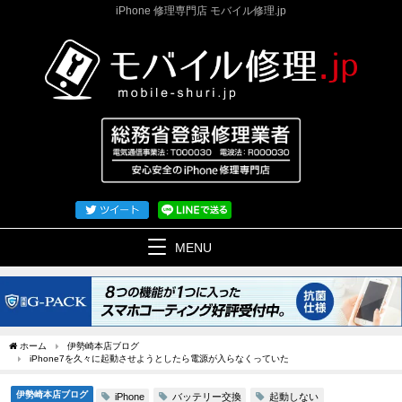
iPhone 修理専門店 モバイル修理.jp
MENU
ホーム
伊勢崎本店ブログ
iPhone7を久々に起動させようとしたら電源が入らなくっていた
伊勢崎本店ブログ
バッテリー交換
起動しない
iPhone