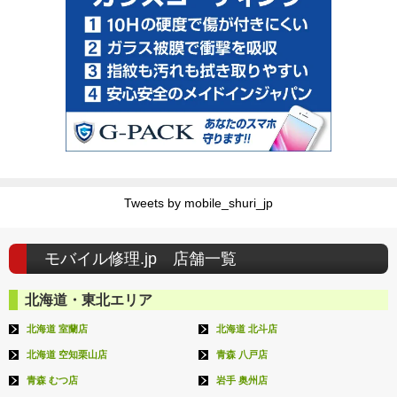
Tweets by mobile_shuri_jp
モバイル修理.jp 店舗一覧
北海道・東北エリア
北海道 室蘭店
北海道 北斗店
北海道 空知栗山店
青森 八戸店
青森 むつ店
岩手 奥州店