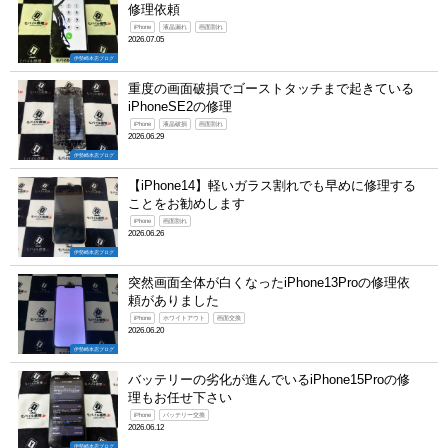
修理依頼
iPhone
液晶漏れ
画面割れ
2026.07.05
伊勢崎本店ブログ
重度の画面破損でゴーストタッチまで起きている
iPhoneSE2の修理
iPhone
液晶破損
画面割れ
2026.06.29
伊勢崎本店ブログ
【iPhone14】軽いガラス割れでも早めに修理する
ことをお勧めします
iPhone
画面割れ
2026.06.26
伊勢崎本店ブログ
突然画面全体が白くなったiPhone13Proの修理依
頼がありました
iPhone
ホワイトアウト
画面交換
2026.06.20
伊勢崎本店ブログ
バッテリーの劣化が進んでいるiPhone15Proの修
理もお任せ下さい
iPhone
バッテリー交換
2026.06.12
伊勢崎本店ブログ