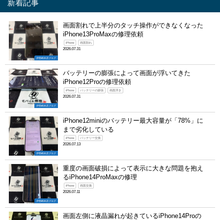
新着記事
画面割れで上半分のタッチ操作ができなくなった
iPhone13ProMaxの修理依頼
iPhone
画面割れ
2026.07.31
伊勢崎本店ブログ
バッテリーの膨張によって画面が浮いてきた
iPhone12Proの修理依頼
iPhone
バッテリーの膨張
画面浮き
2026.07.31
伊勢崎本店ブログ
iPhone12miniのバッテリー最大容量が「78%」に
まで劣化している
iPhone
バッテリー交換
2026.07.13
伊勢崎本店ブログ
重度の画面破損によって表示に大きな問題を抱え
るiPhone14ProMaxの修理
iPhone
画面交換
2026.07.11
伊勢崎本店ブログ
画面左側に液晶漏れが起きているiPhone14Proの