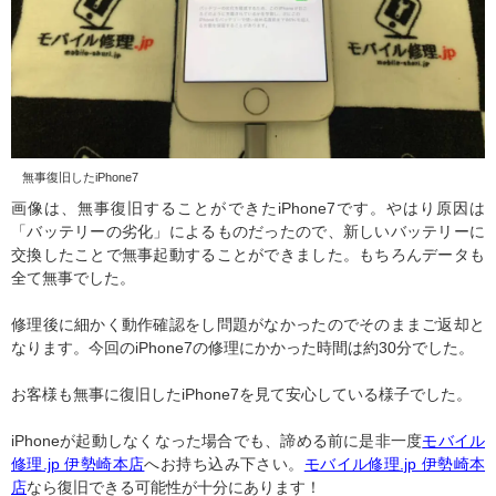
無事復旧したiPhone7
画像は、無事復旧することができたiPhone7です。やはり原因は
「バッテリーの劣化」によるものだったので、新しいバッテリーに
交換したことで無事起動することができました。もちろんデータも
全て無事でした。
修理後に細かく動作確認をし問題がなかったのでそのままご返却と
なります。今回のiPhone7の修理にかかった時間は約30分でした。
お客様も無事に復旧したiPhone7を見て安心している様子でした。
iPhoneが起動しなくなった場合でも、諦める前に是非一度
モバイル
修理.jp 伊勢崎本店
へお持ち込み下さい。
モバイル修理.jp 伊勢崎本
店
なら復旧できる可能性が十分にあります！