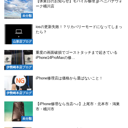
【休業日のお知らせ】モバイル修理.jp ベニバナウォ
ーク桶川店
未分類
iosの更新失敗！？リカバリーモードになってしまっ
たら？
山形店ブログ
重度の画面破損でゴーストタッチまで起きている
iPhone14ProMaxの修…
伊勢崎本店ブログ
iPhone修理店は価格から選ばないこと！
伊勢崎本店ブログ
【iPhone修理なら当店へ♪】上尾市・北本市・鴻巣
市・桶川市
未分類