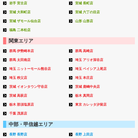
岩手 宮古店
宮城 長町店
宮城 大和町店
宮城 六丁の目店
宮城 ザモール仙台店
山形 山形店
福島 二本松店
関東エリア
群馬 伊勢崎本店
群馬 高崎店
群馬 太田南店
埼玉 アリオ深谷店
埼玉 ニットーモール熊谷店
埼玉 ベイシア上尾店
埼玉 秩父店
埼玉 本庄店
茨城 イオンタウン守谷店
茨城 鹿嶋中央店
茨城 高萩店
栃木 真岡店
栃木 那須塩原店
東京 カレッタ汐留店
千葉 茂原店
中部・甲信越エリア
長野 長野店
長野 上田店