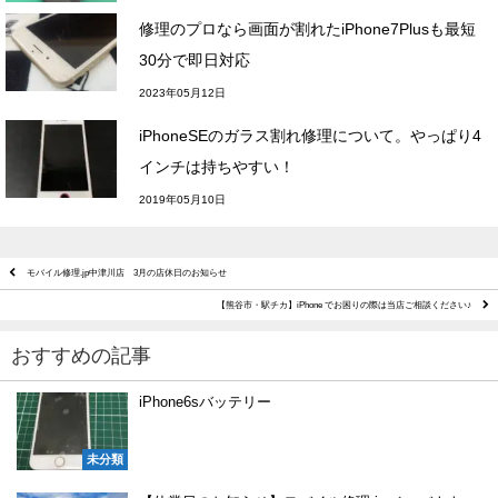
修理のプロなら画面が割れたiPhone7Plusも最短
30分で即日対応
2023年05月12日
iPhoneSEのガラス割れ修理について。やっぱり4
インチは持ちやすい！
2019年05月10日
モバイル修理.jp中津川店 3月の店休日のお知らせ
【熊谷市・駅チカ】iPhone でお困りの際は当店ご相談ください♪
おすすめの記事
iPhone6sバッテリー
未分類