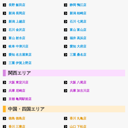
長野 飯田店
静岡 鴨江店
新潟 長岡店
新潟 柏崎店
新潟 上越店
石川 七尾店
石川 金沢店
富山 富山店
富山 射水店
福井 高浜店
岐阜 中津川店
愛知 大府店
愛知 名古屋東店
三重 桑名店
三重 伊賀上野店
関西エリア
大阪 東淀川店
大阪 八尾店
兵庫 尼崎店
兵庫 加古川店
京都 亀岡駅前店
中国・四国エリア
徳島 徳島店
香川 丸亀店
香川 三豊店
山口 下松店