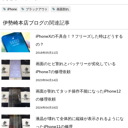
ブラックアウト
画面割れ
iPhone
伊勢崎本店ブログ
の関連記事
iPhoneXの不具合！？フリーズした時はどうする
の？
2018年05月11日
画面のヒビ割れとバッテリーが劣化している
iPhone7の修理依頼
2023年04月14日
画面が割れてタッチ操作不能になったiPhone12
の修理依頼
2024年04月16日
液晶が壊れて全体的に縦線が表示されるようにな
ったiPhone11の修理