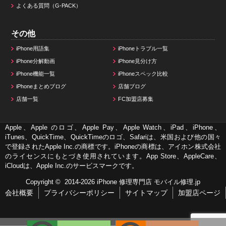
よくある質問（G-PACK）
その他
iPhone用語集
iPhoneトラブル一覧
iPhone分解動画
iPhone見分け方
iPhone機能一覧
iPhoneスペック比較
iPhoneまとめブログ
店舗ブログ
店舗一覧
FC加盟店募集
Apple、Apple のロゴ、Apple Pay、Apple Watch、iPad、iPhone、
iTunes、QuickTime、QuickTimeのロゴ、Safariは、米国および他の国々
で登録されたApple Inc.の商標です。iPhoneの商標は、アイホン株式会社
のライセンスにもとづき使用されています。App Store、AppleCare、
iCloudは、Apple Inc.のサービスマークです。
Copyright © 2014-2026
iPhone 修理専門店 モバイル修理.jp
会社概要
プライバシーポリシー
サイトマップ
加盟店ページ