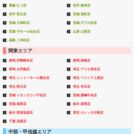
青森 むつ店
岩手 奥州店
岩手 宮古店
宮城 長町店
宮城 大和町店
宮城 六丁の目店
宮城 ザモール仙台店
山形 山形店
福島 二本松店
関東エリア
群馬 伊勢崎本店
群馬 高崎店
群馬 太田南店
埼玉 アリオ深谷店
埼玉 ニットーモール熊谷店
埼玉 ベイシア上尾店
埼玉 秩父店
埼玉 本庄店
茨城 イオンタウン守谷店
茨城 鹿嶋中央店
茨城 高萩店
栃木 真岡店
栃木 那須塩原店
東京 カレッタ汐留店
千葉 茂原店
中部・甲信越エリア