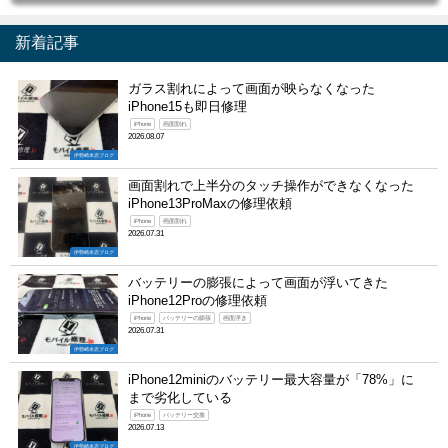
新着記事
ガラス割れによって画面が映らなくなった
iPhone15も即日修理
iPhone
画面割れ
2026.08.07
伊勢崎本店ブログ
画面割れで上半分のタッチ操作ができなくなった
iPhone13ProMaxの修理依頼
iPhone
画面割れ
2026.07.31
伊勢崎本店ブログ
バッテリーの膨張によって画面が浮いてきた
iPhone12Proの修理依頼
iPhone
バッテリーの膨張
画面浮き
2026.07.31
伊勢崎本店ブログ
iPhone12miniのバッテリー最大容量が「78%」に
まで劣化している
iPhone
バッテリー交換
2026.07.13
伊勢崎本店ブログ