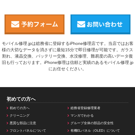
モバイル修理.jpは総務省に登録するiPhone修理店です。当店ではお客
様の大切なデータを消さずに最短15分で即日修理が可能です。ガラス
割れ、液晶交換、バッテリー交換、水没修理、難易度の高いデータ復
旧も行っております。iPhone修理は信頼と実績のあるモバイル修理.jp
にお任せください。
初めての方へ
初めての方へ
総務省登録修理業者
クリーニング
マンガでわかる
悪質な部品に注意
グループ全体の部品の安全性
フロントパネルについて
有機ELパネル（OLED）について