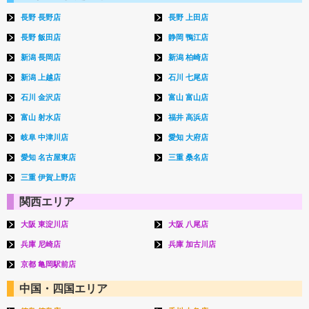
長野 長野店
長野 上田店
長野 飯田店
静岡 鴨江店
新潟 長岡店
新潟 柏崎店
新潟 上越店
石川 七尾店
石川 金沢店
富山 富山店
富山 射水店
福井 高浜店
岐阜 中津川店
愛知 大府店
愛知 名古屋東店
三重 桑名店
三重 伊賀上野店
関西エリア
大阪 東淀川店
大阪 八尾店
兵庫 尼崎店
兵庫 加古川店
京都 亀岡駅前店
中国・四国エリア