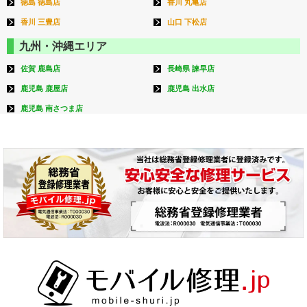
徳島 徳島店
香川 丸亀店
香川 三豊店
山口 下松店
九州・沖縄エリア
佐賀 鹿島店
長崎県 諫早店
鹿児島 鹿屋店
鹿児島 出水店
鹿児島 南さつま店