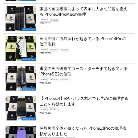
重度の画面破損によって表示に大きな問題を抱え
るiPhone14ProMaxの修理
iPhone
画面交換
2026.07.11
伊勢崎本店ブログ
画面左側に液晶漏れが起きているiPhone14Proの
修理依頼
iPhone
液晶漏れ
画面割れ
2026.07.05
伊勢崎本店ブログ
重度の画面破損でゴーストタッチまで起きている
iPhoneSE2の修理
iPhone
液晶破損
画面割れ
2026.06.29
伊勢崎本店ブログ
【iPhone14】軽いガラス割れでも早めに修理する
ことをお勧めします
iPhone
画面割れ
2026.06.26
伊勢崎本店ブログ
突然画面全体が白くなったiPhone13Proの修理依
頼がありました