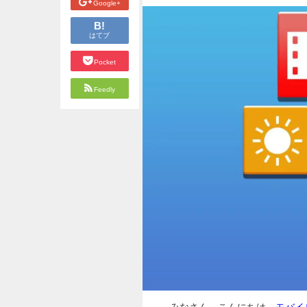
Google+
B!
はてブ
Pocket
Feedly