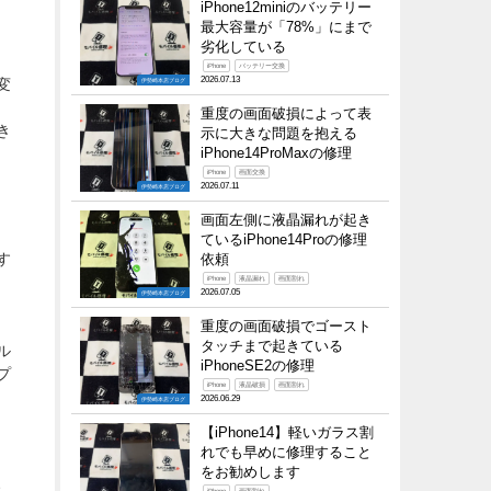
iPhone12miniのバッテリー
最大容量が「78%」にまで
劣化している
。
iPhone
バッテリー交換
2026.07.13
変
伊勢崎本店ブログ
重度の画面破損によって表
き
示に大きな問題を抱える
iPhone14ProMaxの修理
iPhone
画面交換
2026.07.11
伊勢崎本店ブログ
画面左側に液晶漏れが起き
ているiPhone14Proの修理
す
依頼
iPhone
液晶漏れ
画面割れ
2026.07.05
伊勢崎本店ブログ
重度の画面破損でゴースト
タッチまで起きている
ル
iPhoneSE2の修理
プ
iPhone
液晶破損
画面割れ
2026.06.29
伊勢崎本店ブログ
【iPhone14】軽いガラス割
れでも早めに修理すること
をお勧めします
、