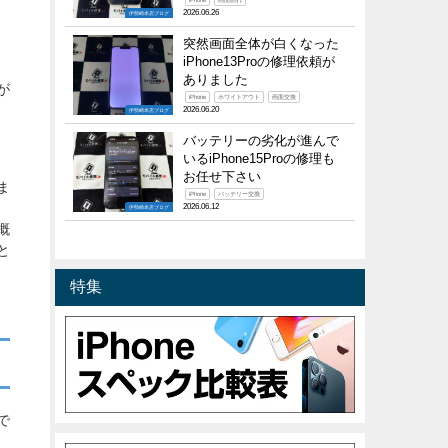
iPhone
画面割れ
2026.06.26
伊勢崎本店ブログ
突然画面全体が白くなった
iPhone13Proの修理依頼が
ありました
が
iPhone
ホワイトアウト
画面交換
2026.06.20
伊勢崎本店ブログ
バッテリーの劣化が進んで
いるiPhone15Proの修理も
お任せ下さい
ま
iPhone
バッテリー交換
2026.06.12
伊勢崎本店ブログ
概
と
特集
で