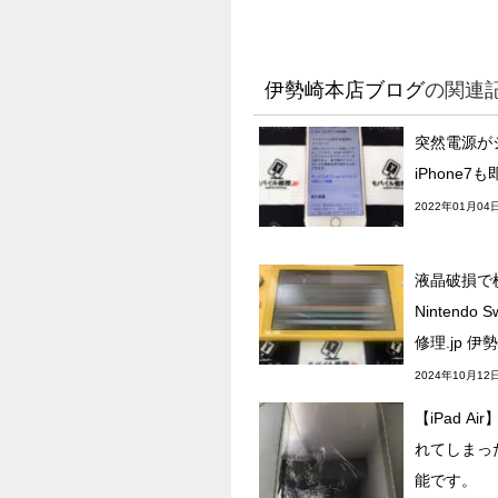
伊勢崎本店ブログ
の関連
突然電源が
iPhone
2022年01月04
液晶破損で
Nintendo 
修理.jp 伊
2024年10月12
【iPad A
れてしまっ
能です。