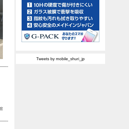
Tweets by mobile_shuri_jp
——-
館
——-