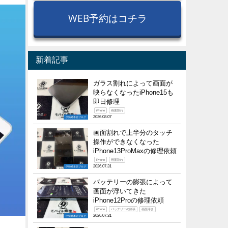
WEB予約はコチラ
新着記事
ガラス割れによって画面が
映らなくなったiPhone15も
即日修理
iPhone
画面割れ
2026.08.07
伊勢崎本店ブログ
画面割れで上半分のタッチ
操作ができなくなった
iPhone13ProMaxの修理依頼
iPhone
画面割れ
2026.07.31
伊勢崎本店ブログ
バッテリーの膨張によって
画面が浮いてきた
iPhone12Proの修理依頼
iPhone
バッテリーの膨張
画面浮き
2026.07.31
伊勢崎本店ブログ