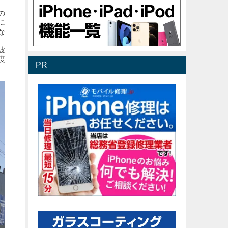
の
に
な
波
度
PR