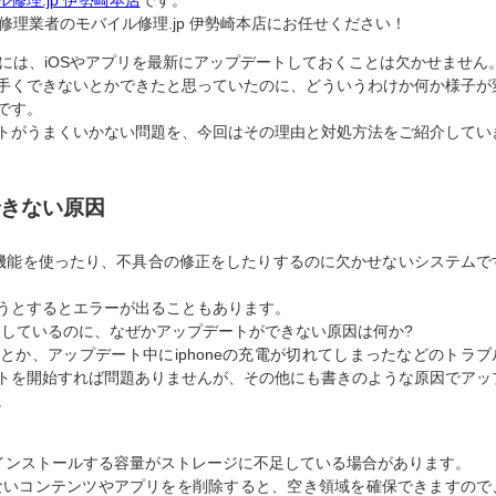
修理.jp 伊勢崎本店
です。
修理業者のモバイル修理.jp 伊勢崎本店にお任せください！
するには、iOSやアプリを最新にアップデートしておくことは欠かせません
手くできないとかできたと思っていたのに、どういうわけか何か様子が
です。
トがうまくいかない問題を、今回はその理由と対処方法をご紹介してい
できない原因
い機能を使ったり、不具合の修正をしたりするのに欠かせないシステムで
うとするとエラーが出ることもあります。
ッチしているのに、なぜかアップデートができない原因は何か?
とか、アップデート中にiphoneの充電が切れてしまったなどのトラブ
トを開始すれば問題ありませんが、その他にも書きのような原因でアッ
。
をインストールする容量がストレージに不足している場合があります。
ないコンテンツやアプリをを削除すると、空き領域を確保できますので