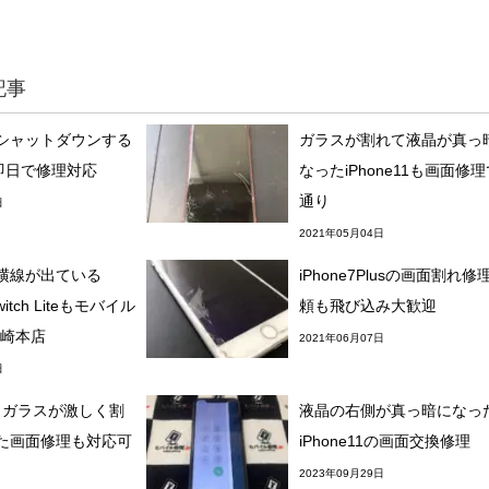
記事
シャットダウンする
ガラスが割れて液晶が真っ
7も即日で修理対応
なったiPhone11も画面修
通り
日
2021年05月04日
横線が出ている
iPhone7Plusの画面割れ修
Switch Liteもモバイル
頼も飛び込み大歓迎
勢崎本店
2021年06月07日
日
ir】ガラスが激しく割
液晶の右側が真っ暗になっ
た画面修理も対応可
iPhone11の画面交換修理
2023年09月29日