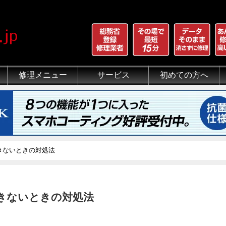
修理メニュー
サービス
初めての方へ
iPhone 画面割れ修理
iPhone 液晶修理
iPhoneバッテリー交換
iPhone 水没修理
iPhone ホームボタン修理
iPhone カメラ修理
iPhone スピーカー修理
iPhone 自己修理失敗
iPhone 水没・データ復旧
iPad修理メニュー
iPod修理メニュー
スマホコーティング G-PACK
iPhone買取
iFace
iRing
Qubii
出張修理（iWorker）
代行修理サービス（同業者様）
当店の特徴
総務省登録修理業者
マンガでわかるモバイル修
クリーニング
グループ全体の部品の安
悪質な部品に注意
フロントパネルについて
有機ELパネル（OLED
バッテリーについて
きないときの対処法
できないときの対処法