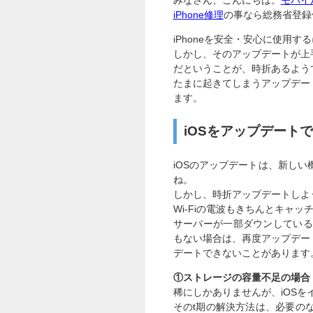
みなさん、こんにちは。
モバイル
iPhone修理
の事なら総務省登録
iPhoneを安全・安心に使用
しかし、そのアップデートが上
だということが、時折あるよう
たまに起きてしまうアップデー
ます。
iOSをアップデート
iOSのアップデートは、新し
ね。
しかし、時折アップデートしよ
Wi-Fiの電波もきちんとキャ
サーバーが一部ダウンしている
もない場合は、再度アップデー
デートできないことがあります
①ストレージの容量不足の場合
稀にしかありませんが、iOS
そのt期の解決方法は、必要の