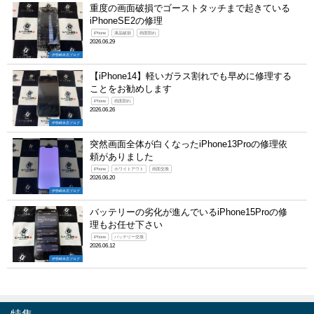
重度の画面破損でゴーストタッチまで起きている
iPhoneSE2の修理
iPhone
液晶破損
画面割れ
2026.06.29
伊勢崎本店ブログ
【iPhone14】軽いガラス割れでも早めに修理する
ことをお勧めします
iPhone
画面割れ
2026.06.26
伊勢崎本店ブログ
突然画面全体が白くなったiPhone13Proの修理依
頼がありました
iPhone
ホワイトアウト
画面交換
2026.06.20
伊勢崎本店ブログ
バッテリーの劣化が進んでいるiPhone15Proの修
理もお任せ下さい
iPhone
バッテリー交換
2026.06.12
伊勢崎本店ブログ