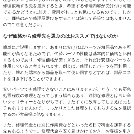
修理依頼する先を選択するとき、希望する修理内容が受け付け可能
であるかどうかに加え、費用がもっとも気になるものです。しか
し、価格のみで修理屋選びをすることは決して得策ではありません
のでご注意ください。
なぜ価格から修理先を選ぶのはおススメではないのか
簡単にご説明しますと、あまりに安ければパーツが粗悪品である可
能性が高くなるためです。代替パーツの性能は基本的に価格と比例
するものであり、修理価格が安すぎると、それだけ安価なパーツを
使用していると考えられます。例えば、修理したパーツを再利用し
たり、壊れた端末から部品を取って使い回すなどすれば、部品コス
トを引き下げることができます。
安いパーツでも修理できないことはありませんが、どうしても応急
処置程度の修理となってしまう場合もあり、適切な修理とは言い辛
いクオリティーとなりがちです。またすぐに故障してしまえば元も
子もありませんので、しっかりとした修理をしてもらえる先を選択
するのが大前提に他なりません。
また、修理代金とは別に作業費などといった名目で料金を加算する
先もあるようです。修理代金を安く見せかけておき、お客様を引き