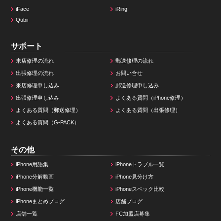
iFace
iRing
Qubii
サポート
来店修理の流れ
郵送修理の流れ
出張修理の流れ
お問い合せ
来店修理申し込み
郵送修理申し込み
出張修理申し込み
よくある質問（iPhone修理）
よくある質問（郵送修理）
よくある質問（出張修理）
よくある質問（G-PACK）
その他
iPhone用語集
iPhoneトラブル一覧
iPhone分解動画
iPhone見分け方
iPhone機能一覧
iPhoneスペック比較
iPhoneまとめブログ
店舗ブログ
店舗一覧
FC加盟店募集