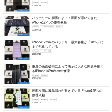
iPhone
画面割れ
2026.07.31
伊勢崎本店ブログ
バッテリーの膨張によって画面が浮いてきた
iPhone12Proの修理依頼
iPhone
バッテリーの膨張
画面浮き
2026.07.31
伊勢崎本店ブログ
iPhone12miniのバッテリー最大容量が「78%」に
まで劣化している
iPhone
バッテリー交換
2026.07.13
伊勢崎本店ブログ
重度の画面破損によって表示に大きな問題を抱え
るiPhone14ProMaxの修理
iPhone
画面交換
2026.07.11
伊勢崎本店ブログ
画面左側に液晶漏れが起きているiPhone14Proの
修理依頼
iPhone
液晶漏れ
画面割れ
2026.07.05
伊勢崎本店ブログ