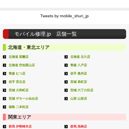
Tweets by mobile_shuri_jp
モバイル修理.jp 店舗一覧
北海道・東北エリア
北海道 室蘭店
北海道 北斗店
北海道 空知栗山店
青森 八戸店
青森 むつ店
岩手 奥州店
岩手 宮古店
宮城 長町店
宮城 大和町店
宮城 六丁の目店
宮城 ザモール仙台店
山形 山形店
福島 二本松店
関東エリア
群馬 伊勢崎本店
群馬 高崎店