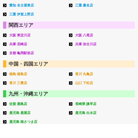
愛知 名古屋東店
三重 桑名店
三重 伊賀上野店
関西エリア
大阪 東淀川店
大阪 八尾店
兵庫 尼崎店
兵庫 加古川店
京都 亀岡駅前店
中国・四国エリア
徳島 徳島店
香川 丸亀店
香川 三豊店
山口 下松店
九州・沖縄エリア
佐賀 鹿島店
長崎県 諫早店
鹿児島 鹿屋店
鹿児島 出水店
鹿児島 南さつま店