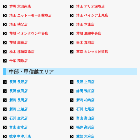
群馬 太田南店
埼玉 アリオ深谷店
埼玉 ニットーモール熊谷店
埼玉 ベイシア上尾店
埼玉 秩父店
埼玉 本庄店
茨城 イオンタウン守谷店
茨城 鹿嶋中央店
茨城 高萩店
栃木 真岡店
栃木 那須塩原店
東京 カレッタ汐留店
千葉 茂原店
中部・甲信越エリア
長野 長野店
長野 上田店
長野 飯田店
静岡 鴨江店
新潟 長岡店
新潟 柏崎店
新潟 上越店
石川 七尾店
石川 金沢店
富山 富山店
富山 射水店
福井 高浜店
岐阜 中津川店
愛知 大府店