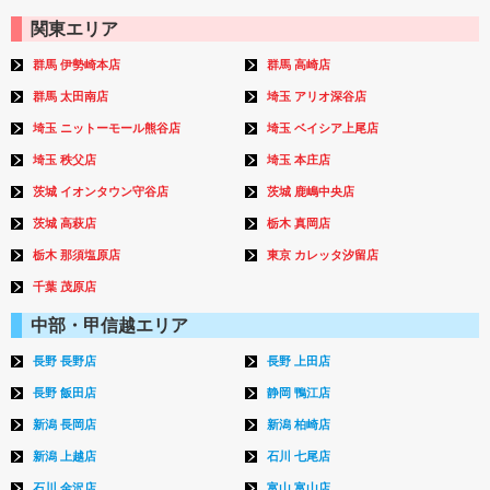
関東エリア
群馬 伊勢崎本店
群馬 高崎店
群馬 太田南店
埼玉 アリオ深谷店
埼玉 ニットーモール熊谷店
埼玉 ベイシア上尾店
埼玉 秩父店
埼玉 本庄店
茨城 イオンタウン守谷店
茨城 鹿嶋中央店
茨城 高萩店
栃木 真岡店
栃木 那須塩原店
東京 カレッタ汐留店
千葉 茂原店
中部・甲信越エリア
長野 長野店
長野 上田店
長野 飯田店
静岡 鴨江店
新潟 長岡店
新潟 柏崎店
新潟 上越店
石川 七尾店
石川 金沢店
富山 富山店