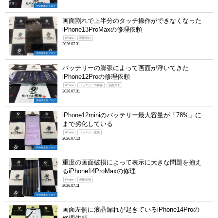
伊勢崎本店ブログ
画面割れで上半分のタッチ操作ができなくなった
iPhone13ProMaxの修理依頼
iPhone
画面割れ
2026.07.31
伊勢崎本店ブログ
バッテリーの膨張によって画面が浮いてきた
iPhone12Proの修理依頼
iPhone
バッテリーの膨張
画面浮き
2026.07.31
伊勢崎本店ブログ
iPhone12miniのバッテリー最大容量が「78%」に
まで劣化している
iPhone
バッテリー交換
2026.07.13
伊勢崎本店ブログ
重度の画面破損によって表示に大きな問題を抱え
るiPhone14ProMaxの修理
iPhone
画面交換
2026.07.11
伊勢崎本店ブログ
画面左側に液晶漏れが起きているiPhone14Proの