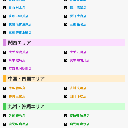
富山 射水店
福井 高浜店
岐阜 中津川店
愛知 大府店
愛知 名古屋東店
三重 桑名店
三重 伊賀上野店
関西エリア
大阪 東淀川店
大阪 八尾店
兵庫 尼崎店
兵庫 加古川店
京都 亀岡駅前店
中国・四国エリア
徳島 徳島店
香川 丸亀店
香川 三豊店
山口 下松店
九州・沖縄エリア
佐賀 鹿島店
長崎県 諫早店
鹿児島 鹿屋店
鹿児島 出水店