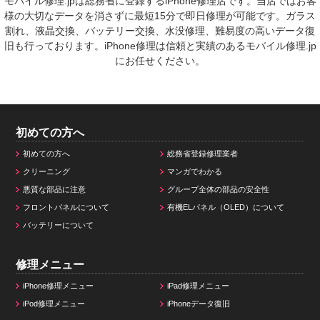
モバイル修理.jpは総務省に登録するiPhone修理店です。当店ではお客
様の大切なデータを消さずに最短15分で即日修理が可能です。ガラス
割れ、液晶交換、バッテリー交換、水没修理、難易度の高いデータ復
旧も行っております。iPhone修理は信頼と実績のあるモバイル修理.jp
にお任せください。
初めての方へ
初めての方へ
総務省登録修理業者
クリーニング
マンガでわかる
悪質な部品に注意
グループ全体の部品の安全性
フロントパネルについて
有機ELパネル（OLED）について
バッテリーについて
修理メニュー
iPhone修理メニュー
iPad修理メニュー
iPod修理メニュー
iPhoneデータ復旧