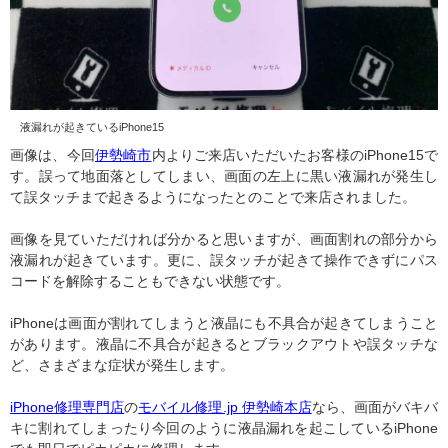
液漏れが起きているiPhone15
画像は、今回
伊勢崎市
内よりご来店いただいたお客様のiPhone15で
す。誤って地面落としてしまい、画面の左上に黒い液漏れが発生し
て誤タッチまで起きるようになったとのことで来店されました。
画像を見ていただければ分かると思いますが、画面割れの部分から
液漏れが起きています。更に、誤タッチが起きて操作できずにパス
コードを解除することもできない状態です。
iPhoneは画面が割れてしまうと液晶にも不具合が起きてしまうこと
があります。液晶に不具合が起きるとブラックアウトや誤タッチな
ど、さまざまな症状が発生します。
iPhone修理専門店
の
モバイル修理.jp 伊勢崎本店
なら、画面がバキバ
キに割れてしまったり今回のように液晶漏れを起こしているiPhone