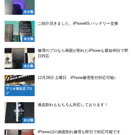
未分類
ご紹介頂きました。iPhone6S バッテリー交換
未分類
修理のプロなら画面が割れたiPhoneも最短40分で即
日対応
未分類
12月28日 土曜日 iPhone修理受付対応可能♪
アリオ深谷店ブロ
グ
液晶割れももちろん対応しております！
未分類
iPhone12の画面割れ修理も即日で対応可能です