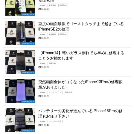
修理依頼
iPhone
液晶漏れ
画面割れ
2026.07.05
伊勢崎本店ブログ
重度の画面破損でゴーストタッチまで起きている
iPhoneSE2の修理
iPhone
液晶破損
画面割れ
2026.06.29
伊勢崎本店ブログ
【iPhone14】軽いガラス割れでも早めに修理する
ことをお勧めします
iPhone
画面割れ
2026.06.26
伊勢崎本店ブログ
突然画面全体が白くなったiPhone13Proの修理依
頼がありました
iPhone
ホワイトアウト
画面交換
2026.06.20
伊勢崎本店ブログ
バッテリーの劣化が進んでいるiPhone15Proの修
理もお任せ下さい
iPhone
バッテリー交換
2026.06.12
伊勢崎本店ブログ