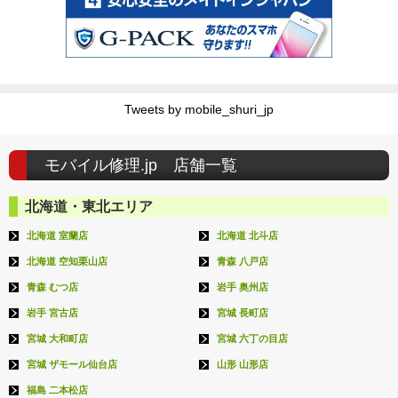
Tweets by mobile_shuri_jp
モバイル修理.jp 店舗一覧
北海道・東北エリア
北海道 室蘭店
北海道 北斗店
北海道 空知栗山店
青森 八戸店
青森 むつ店
岩手 奥州店
岩手 宮古店
宮城 長町店
宮城 大和町店
宮城 六丁の目店
宮城 ザモール仙台店
山形 山形店
福島 二本松店