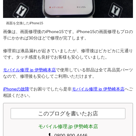
画面を交換したiPhone15
画像は、画面修理後のiPhone15です。iPhone15の画面修理もプロの
手にかかれば30分ほどで修理が完了します。
修理前は液晶漏れが起きていましたが、修理後はピカピカに元通り
です。タッチ感度も良好でお客様も安心していました。
モバイル修理.jp 伊勢崎本店
で使用している部品は全て高品質パーツ
なので、修理後も安心してご利用いただけます。
iPhoneの故障
でお困りでしたら是非
モバイル修理.jp 伊勢崎本店
へご
相談ください。
このブログを書いたお店
モバイル修理.jp 伊勢崎本店
0800-800-4446