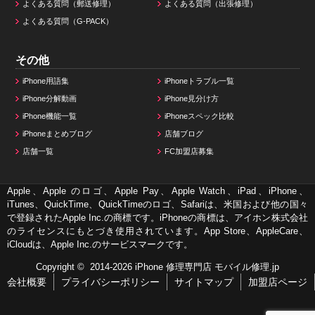
よくある質問（郵送修理）
よくある質問（出張修理）
よくある質問（G-PACK）
その他
iPhone用語集
iPhoneトラブル一覧
iPhone分解動画
iPhone見分け方
iPhone機能一覧
iPhoneスペック比較
iPhoneまとめブログ
店舗ブログ
店舗一覧
FC加盟店募集
Apple、Apple のロゴ、Apple Pay、Apple Watch、iPad、iPhone、
iTunes、QuickTime、QuickTimeのロゴ、Safariは、米国および他の国々
で登録されたApple Inc.の商標です。iPhoneの商標は、アイホン株式会社
のライセンスにもとづき使用されています。App Store、AppleCare、
iCloudは、Apple Inc.のサービスマークです。
Copyright © 2014-2026
iPhone 修理専門店 モバイル修理.jp
会社概要
プライバシーポリシー
サイトマップ
加盟店ページ