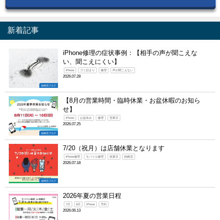
新着記事
iPhone修理の症状事例：【相手の声が聞こえな
い、聞こえにくい】
iPhone
ゴミ詰まり
修理
声が聞こえない
2026.07.28
柏崎店ブログ
【8月の営業時間・臨時休業・お盆休暇のお知ら
せ】
iPhone
お盆休み
修理
営業日
2026.07.25
柏崎店ブログ
7/20（祝月）は店舗休業となります
iPhone修理
モバイル修理
休業日
柏崎店
2026.07.18
柏崎店ブログ
2026年夏の営業日程
7月
8月
iPhone
予約
2026.06.13