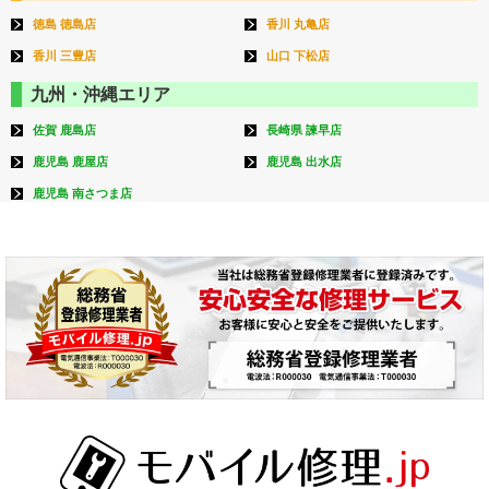
徳島 徳島店
香川 丸亀店
香川 三豊店
山口 下松店
九州・沖縄エリア
佐賀 鹿島店
長崎県 諫早店
鹿児島 鹿屋店
鹿児島 出水店
鹿児島 南さつま店