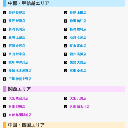
中部・甲信越エリア
長野 長野店
長野 上田店
長野 飯田店
静岡 鴨江店
新潟 長岡店
新潟 柏崎店
新潟 上越店
石川 七尾店
石川 金沢店
富山 富山店
富山 射水店
福井 高浜店
岐阜 中津川店
愛知 大府店
愛知 名古屋東店
三重 桑名店
三重 伊賀上野店
関西エリア
大阪 東淀川店
大阪 八尾店
兵庫 尼崎店
兵庫 加古川店
京都 亀岡駅前店
中国・四国エリア