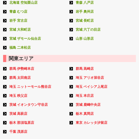
北海道 空知栗山店
青森 八戸店
青森 むつ店
岩手 奥州店
岩手 宮古店
宮城 長町店
宮城 大和町店
宮城 六丁の目店
宮城 ザモール仙台店
山形 山形店
福島 二本松店
関東エリア
群馬 伊勢崎本店
群馬 高崎店
群馬 太田南店
埼玉 アリオ深谷店
埼玉 ニットーモール熊谷店
埼玉 ベイシア上尾店
埼玉 秩父店
埼玉 本庄店
茨城 イオンタウン守谷店
茨城 鹿嶋中央店
茨城 高萩店
栃木 真岡店
栃木 那須塩原店
東京 カレッタ汐留店
千葉 茂原店