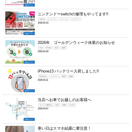
柏崎店ブログ
ニンテンドーswitchの修理もやってます!!
Switch
ジョイコン
スイッチ
バッテリー
2026.05.19
柏崎店ブログ
2026年 ゴールデンウィーク休業のお知らせ
GW
iPhone
休日
修理
2026.04.28
柏崎店ブログ
iPhone13 バッテリー入荷しました!!
iPhone13
バッテリー
修理
柏崎
2026.04.11
柏崎店ブログ
当店へお車でお越しのお客様へ
モバイル修理.jp
右折
柏崎
行き方
2026.04.07
柏崎店ブログ
寒い日はスマホ結露に要注意！