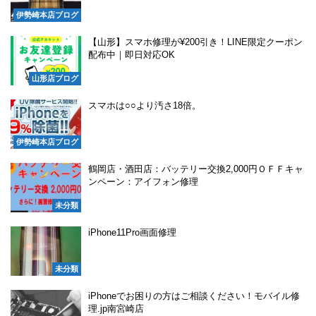
伊勢崎本店ブログ
【山形】スマホ修理が¥200引き！LINE限定クーポン
配布中｜即日対応OK
山形店ブログ
スマホは○○より汚さ18倍。
伊勢崎本店ブログ
鶴岡店・酒田店：バッテリー交換2,000円ＯＦＦキャ
ンペーン：アイフォン修理
未分類
iPhone11Pro画面修理
未分類
iPhoneでお困りの方はご相談ください！モバイル修
理.jp南宮崎店