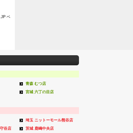
JP ベ
青森 むつ店
宮城 六丁の目店
埼玉 ニットーモール熊谷店
ン守谷店
茨城 鹿嶋中央店