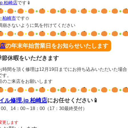
p 柏崎店
です📱
た
柏崎市
です⛄
調崩さないように気を付けてください
崎店
の年末年始営業日をお知らせいたします
水)は季節休暇をいただきます
、お時間を頂く修理は12月19日までにお持ち込みいただいた場合
です。
目のご来店をお願いします
イル修理.jp 柏崎店
にお任せください📱
：00、14：00～18：00（17：30最終受付）
変更します