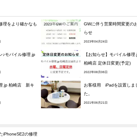
修理をより確かなも
GWに伴う営業時間変更の
らせ
日
2023年04月24日
♪モバイル修理.jp
【お知らせ】モバイル修理.j
柏崎店 定休日変更(予定)
日
2022年08月06日
.jp 柏崎店 新キ
お客様用 iPadを設置しま
た。
日
2021年06月21日
honeSE2の修理