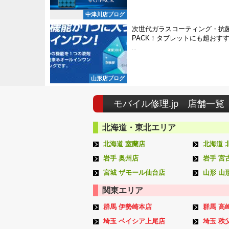
中津川店ブログ
次世代ガラスコーティング・抗菌
PACK！タブレットにも超おす
...
山形店ブログ
モバイル修理.jp 店舗一覧
北海道・東北エリア
北海道 室蘭店
北海道 
岩手 奥州店
岩手 宮
宮城 ザモール仙台店
山形 山
関東エリア
群馬 伊勢崎本店
群馬 高
埼玉 ベイシア上尾店
埼玉 秩