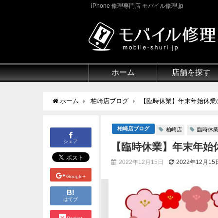
iPhone 修理専門店 モバイル修理.jp
ホーム
店舗を探す
ホーム
柏崎店ブログ
【臨時休業】年末年始休業
柏崎店ブログ
柏崎店
臨時休
シェア
【臨時休業】年末年始
2022年12月15日
2022年12月15
Google+
B!
はてブ