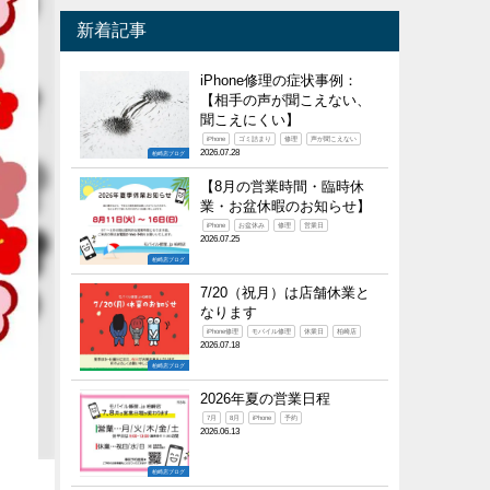
新着記事
iPhone修理の症状事例：
【相手の声が聞こえない、
聞こえにくい】
iPhone
ゴミ詰まり
修理
声が聞こえない
2026.07.28
柏崎店ブログ
【8月の営業時間・臨時休
業・お盆休暇のお知らせ】
iPhone
お盆休み
修理
営業日
2026.07.25
柏崎店ブログ
7/20（祝月）は店舗休業と
なります
iPhone修理
モバイル修理
休業日
柏崎店
2026.07.18
柏崎店ブログ
2026年夏の営業日程
7月
8月
iPhone
予約
2026.06.13
柏崎店ブログ