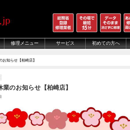
修理メニュー
サービス
初めての方へ
iPhone 画面割れ修理
iPhone 液晶修理
iPhoneバッテリー交換
iPhone 水没修理
iPhone ホームボタン修理
iPhone カメラ修理
iPhone スピーカー修理
iPhone 自己修理失敗
iPhone 水没・データ復旧
iPad修理メニュー
iPod修理メニュー
スマホコーティング G-PACK
iPhone買取
iFace
iRing
Qubii
出張修理（iWorker）
代行修理サービス（同業者様）
当店の特徴
総務省登録修理業者
マンガでわかるモバイル修
クリーニング
グループ全体の部品の安
悪質な部品に注意
フロントパネルについて
有機ELパネル（OLED
バッテリーについて
のお知らせ【柏崎店】
業
休業のお知らせ【柏崎店】
日