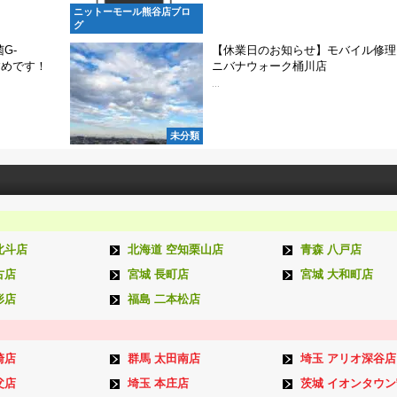
ニットーモール熊谷店ブロ
グ
G-
【休業日のお知らせ】モバイル修理.
すめです！
ニバナウォーク桶川店
...
未分類
北斗店
北海道 空知栗山店
青森 八戸店
古店
宮城 長町店
宮城 大和町店
形店
福島 二本松店
崎店
群馬 太田南店
埼玉 アリオ深谷店
父店
埼玉 本庄店
茨城 イオンタウ