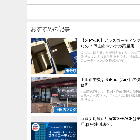
おすすめの記事
【G-PACK】ガラスコーティン
なの？ 岡山市マルナカ高屋店
こんにちは！暑い日が続きますね。 岡山
修理.jp マルナカ高屋店 三村です。 今日
スコーディングのG-PACKの実...
未分類
上田市中央よりiPad（Air2）
修理
上田市のiPhone・iPad・iPod修理ならiPh
田店へご相談下さい こんにちは 長野県上田市
修理.jp...
上田店ブログ
コロナ対策に!! 抗菌GｰPACK
理.jp 中津川店へ。
...