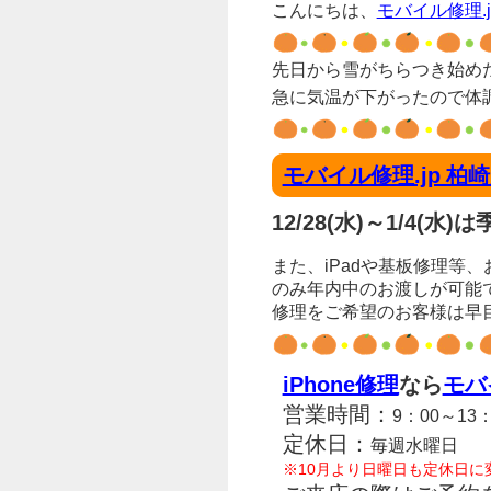
こんにちは、
モバイル修理.j
先日から雪がちらつき始め
急に気温が下がったので体
モバイル修理.jp 柏
12/28(水)～1/4(
また、iPadや基板修理等
のみ年内中のお渡しが可能
修理をご希望のお客様は早
iPhone修理
なら
モバ
営業時間：
9：00～13
定休日：
毎週水曜日
※10月より日曜日も定休日に