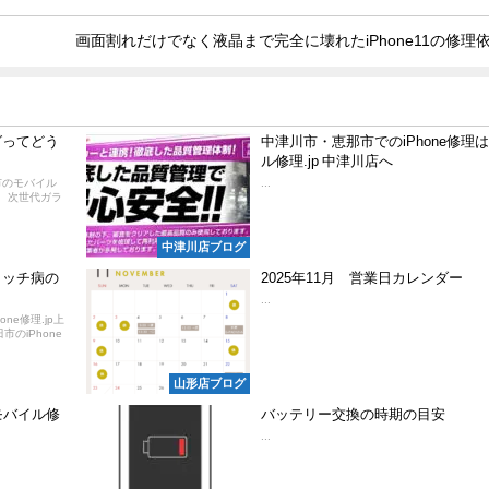
画面割れだけでなく液晶まで完全に壊れたiPhone11の修理
グってどう
中津川市・恵那市でのiPhone修理
ル修理.jp 中津川店へ
市のモバイル
...
は、次世代ガラ
中津川店ブログ
のタッチ病の
2025年11月 営業日カレンダー
...
one修理.jp上
のiPhone
山形店ブログ
はモバイル修
バッテリー交換の時期の目安
...