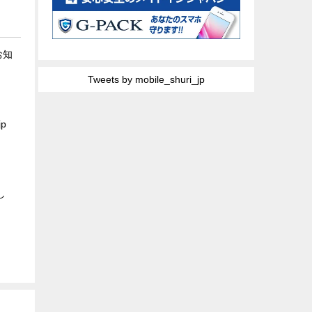
お知
Tweets by mobile_shuri_jp
p
し