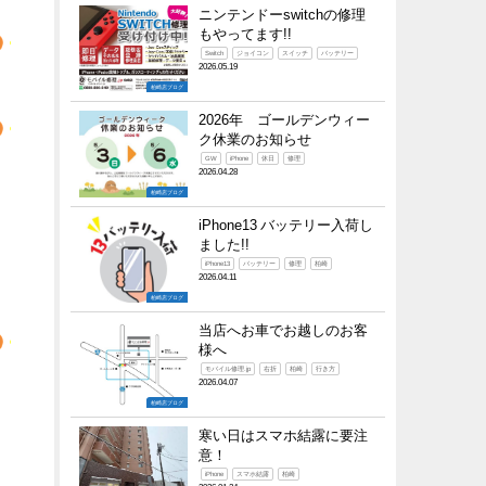
ニンテンドーswitchの修理
もやってます!!
Switch
ジョイコン
スイッチ
バッテリー
2026.05.19
柏崎店ブログ
2026年 ゴールデンウィー
ク休業のお知らせ
GW
iPhone
休日
修理
2026.04.28
柏崎店ブログ
iPhone13 バッテリー入荷し
ました!!
iPhone13
バッテリー
修理
柏崎
2026.04.11
柏崎店ブログ
当店へお車でお越しのお客
様へ
モバイル修理.jp
右折
柏崎
行き方
2026.04.07
柏崎店ブログ
寒い日はスマホ結露に要注
意！
iPhone
スマホ結露
柏崎