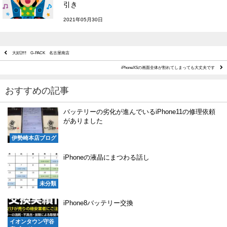
引き
2021年05月30日
大好評‼ G-PACK 名古屋南店
iPhoneXSの画面全体が割れてしまっても大丈夫です
おすすめの記事
バッテリーの劣化が進んでいるiPhone11の修理依頼
がありました
伊勢崎本店ブログ
iPhoneの液晶にまつわる話し
未分類
iPhone8バッテリー交換
イオンタウン守谷