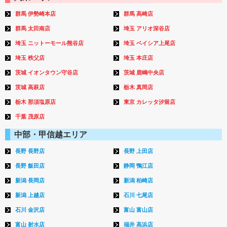
群馬 伊勢崎本店
群馬 高崎店
群馬 太田南店
埼玉 アリオ深谷店
埼玉 ニットーモール熊谷店
埼玉 ベイシア上尾店
埼玉 秩父店
埼玉 本庄店
茨城 イオンタウン守谷店
茨城 鹿嶋中央店
茨城 高萩店
栃木 真岡店
栃木 那須塩原店
東京 カレッタ汐留店
千葉 茂原店
中部・甲信越エリア
長野 長野店
長野 上田店
長野 飯田店
静岡 鴨江店
新潟 長岡店
新潟 柏崎店
新潟 上越店
石川 七尾店
石川 金沢店
富山 富山店
富山 射水店
福井 高浜店