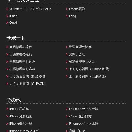
サービスメニュー
スマホコーティング G-PACK
iPhone買取
iFace
iRing
Qubii
サポート
来店修理の流れ
郵送修理の流れ
出張修理の流れ
お問い合せ
来店修理申し込み
郵送修理申し込み
出張修理申し込み
よくある質問（iPhone修理）
よくある質問（郵送修理）
よくある質問（出張修理）
よくある質問（G-PACK）
その他
iPhone用語集
iPhoneトラブル一覧
iPhone分解動画
iPhone見分け方
iPhone機能一覧
iPhoneスペック比較
iPhoneまとめブログ
店舗ブログ