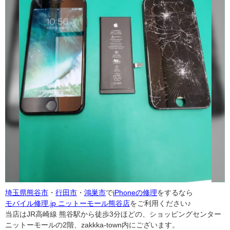
埼玉県
熊谷市
・
行田市
・
鴻巣市
で
iPhoneの修理
をするなら
モバイル修理.jp ニットーモール熊谷店
をご利用ください♪
当店はJR高崎線 熊谷駅から徒歩3分ほどの、ショッピングセンター
ニットーモールの2階、zakkka-town内にございます。