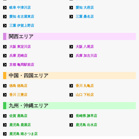
岐阜 中津川店
愛知 大府店
愛知 名古屋東店
三重 桑名店
三重 伊賀上野店
関西エリア
大阪 東淀川店
大阪 八尾店
兵庫 尼崎店
兵庫 加古川店
京都 亀岡駅前店
中国・四国エリア
徳島 徳島店
香川 丸亀店
香川 三豊店
山口 下松店
九州・沖縄エリア
佐賀 鹿島店
長崎県 諫早店
鹿児島 鹿屋店
鹿児島 出水店
鹿児島 南さつま店