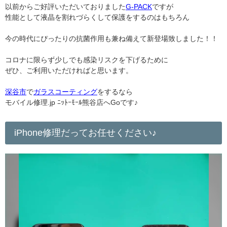
以前からご好評いただいておりました
G-PACK
ですが
性能として液晶を割れづらくして保護をするのはもちろん
今の時代にぴったりの抗菌作用も兼ね備えて新登場致しました！！
コロナに限らず少しでも感染リスクを下げるために
ぜひ、ご利用いただければと思います。
深谷市
で
ガラスコーティング
をするなら
モバイル修理.jp ﾆｯﾄｰﾓｰﾙ熊谷店へGoです♪
iPhone修理だってお任せください♪