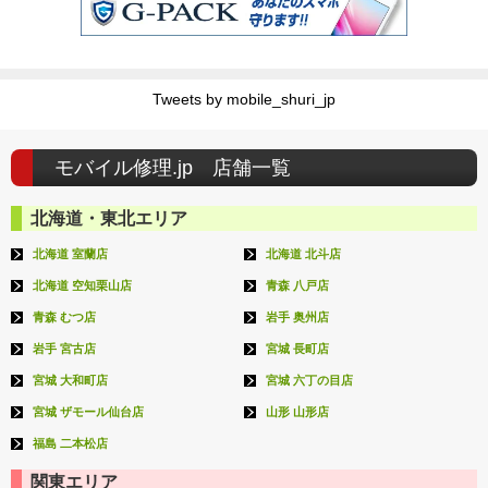
Tweets by mobile_shuri_jp
モバイル修理.jp 店舗一覧
北海道・東北エリア
北海道 室蘭店
北海道 北斗店
北海道 空知栗山店
青森 八戸店
青森 むつ店
岩手 奥州店
岩手 宮古店
宮城 長町店
宮城 大和町店
宮城 六丁の目店
宮城 ザモール仙台店
山形 山形店
福島 二本松店
関東エリア