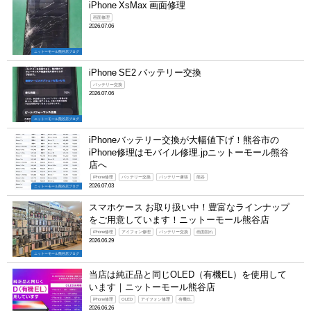
iPhone XsMax 画面修理
画面修理
2026.07.06
ニットーモール熊谷店ブログ
iPhone SE2 バッテリー交換
バッテリー交換
2026.07.06
ニットーモール熊谷店ブログ
iPhoneバッテリー交換が大幅値下げ！熊谷市の
iPhone修理はモバイル修理.jpニットーモール熊谷
店へ
iPhone修理
バッテリー交換
バッテリー膚張
熊谷
2026.07.03
ニットーモール熊谷店ブログ
スマホケース お取り扱い中！豊富なラインナップ
をご用意しています！ニットーモール熊谷店
iPhone修理
アイフォン修理
バッテリー交換
画面割れ
2026.06.29
ニットーモール熊谷店ブログ
当店は純正品と同じOLED（有機EL）を使用して
います｜ニットーモール熊谷店
iPhone修理
OLED
アイフォン修理
有機EL
2026.06.26