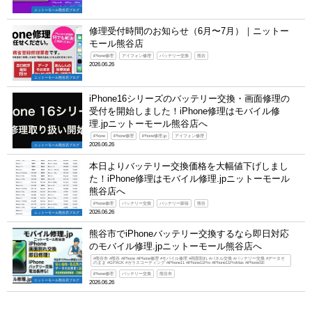
ニットーモール熊谷店ブログ
修理受付時間のお知らせ（6月〜7月）｜ニットー
モール熊谷店
iPhone修理
アイフォン修理
バッテリー交換
熊谷
2026.06.26
ニットーモール熊谷店ブログ
iPhone16シリーズのバッテリー交換・画面修理の
受付を開始しました！iPhone修理はモバイル修
理.jpニットーモール熊谷店へ
iPhone
iPhone修理
iPhone修理.jp
アイフォン修理
2026.06.26
ニットーモール熊谷店ブログ
本日よりバッテリー交換価格を大幅値下げしまし
た！iPhone修理はモバイル修理.jpニットーモール
熊谷店へ
iPhone修理
バッテリー交換
バッテリー膨張
熊谷
2026.06.26
ニットーモール熊谷店ブログ
熊谷市でiPhoneバッテリー交換するなら即日対応
のモバイル修理.jpニットーモール熊谷店へ
#熊谷市 #熊谷 #iPhone #iPhone修理 #モバイル修理 #画面割れ #パネル交換 #バッテリー交換 #データそ
のまま #GPACK #ガラスコーティング #iPhone11 #iPhone11Pro #iPhone11ProMax #iPhoneSE
iPhone修理
バッテリー交換
熊谷市
ニットーモール熊谷店ブログ
2026.06.26