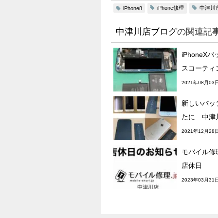
iPhone修理
中津川
iPhone8
中津川店ブログ
の関連記
iPhone
スコーティ
2021年08月03
新しいバッ
たに 中津
2021年12月28
モバイル修理
店休日
2023年03月31