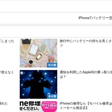
iPhone7バッテリー
てしまった
旅行中にバッテリーの持ちを長くさ
ツ
...
未分類
が使えなく
通知を利用したAppleIDの乗っ取り
は？
...
未分類
壊れた
iPhoneの修理なら【モバイル修理.j
トーモール熊谷店】