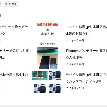
市
恵那市
事
Xバッテリー交換とガラ
モバイル修理.jp中津川店 
ング
休業のお知らせ
日
2025年04月19日
テリーで気持ちも新
iPhoneのバッテリーの膨
川店
めの修理を
日
2022年03月28日
.jp中津川店4月の
モバイル修理.jp中津川店で
にガラスコーティング!!
日
2020年12月01日