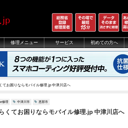
修理メニュー
サービス
初めての方へ
iPhone 画面割れ修理
iPhone 液晶修理
iPhoneバッテリー交換
iPhone 水没修理
iPhone ホームボタン修理
iPhone カメラ修理
iPhone スピーカー修理
iPhone 自己修理失敗
iPhone 水没・データ復旧
iPad修理メニュー
iPod修理メニュー
スマホコーティング G-PACK
iPhone買取
iFace
iRing
Qubii
出張修理（iWorker）
代行修理サービス（同業者様）
当店の特徴
総務省登録修理業者
マンガでわかるモバイル修
クリーニング
グループ全体の部品の安
悪質な部品に注意
フロントパネルについて
有機ELパネル（OLED
バッテリーについて
てお困りならモバイル修理.jp 中津川店へ
one修理
中津川市
恵那市
くてお困りならモバイル修理.jp 中津川店へ