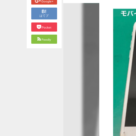
Google+
B!
はてブ
Pocket
Feedly