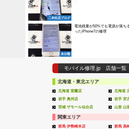
...
二本松店ブログ
電池残量が50%でも電源が落ち
ったiPhone7の修理
...
未分類
モバイル修理.jp 店舗一覧
北海道・東北エリア
北海道 室蘭店
北海道 
岩手 奥州店
岩手 宮
宮城 ザモール仙台店
山形 山
関東エリア
群馬 伊勢崎本店
群馬 高