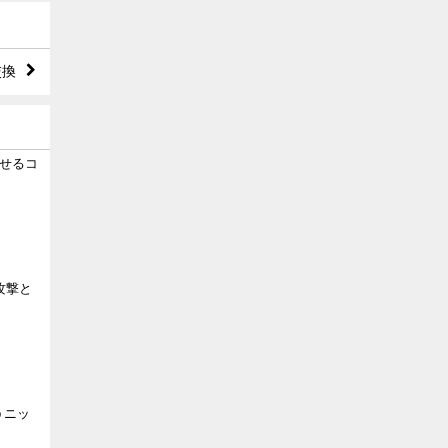
交換
せるコ
攻撃と
p ニッ