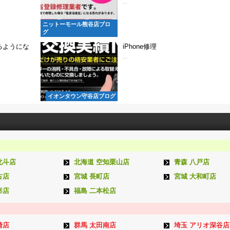
...
ニットーモール熊谷店ブロ
グ
るようにな
iPhone修理
...
イオンタウン守谷店ブログ
北斗店
北海道 空知栗山店
青森 八戸店
古店
宮城 長町店
宮城 大和町店
形店
福島 二本松店
崎店
群馬 太田南店
埼玉 アリオ深谷店