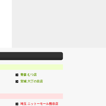
青森 むつ店
宮城 六丁の目店
埼玉 ニットーモール熊谷店