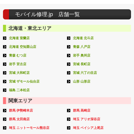
モバイル修理.jp 店舗一覧
北海道・東北エリア
北海道 室蘭店
北海道 北斗店
北海道 空知栗山店
青森 八戸店
青森 むつ店
岩手 奥州店
岩手 宮古店
宮城 長町店
宮城 大和町店
宮城 六丁の目店
宮城 ザモール仙台店
山形 山形店
福島 二本松店
関東エリア
群馬 伊勢崎本店
群馬 高崎店
群馬 太田南店
埼玉 アリオ深谷店
埼玉 ニットーモール熊谷店
埼玉 ベイシア上尾店