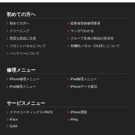
初めての方へ
初めての方へ
総務省登録修理業者
クリーニング
マンガでわかる
悪質な部品に注意
グループ全体の部品の安全性
フロントパネルについて
有機ELパネル（OLED）について
バッテリーについて
修理メニュー
iPhone修理メニュー
iPad修理メニュー
iPod修理メニュー
iPhoneデータ復旧
サービスメニュー
スマホコーティング G-PACK
iPhone買取
iFace
iRing
Qubii