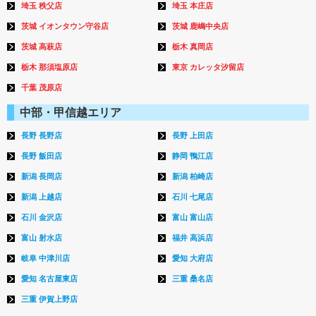
埼玉 秩父店
埼玉 本庄店
茨城 イオンタウン守谷店
茨城 鹿嶋中央店
茨城 高萩店
栃木 真岡店
栃木 那須塩原店
東京 カレッタ汐留店
千葉 茂原店
中部・甲信越エリア
長野 長野店
長野 上田店
長野 飯田店
静岡 鴨江店
新潟 長岡店
新潟 柏崎店
新潟 上越店
石川 七尾店
石川 金沢店
富山 富山店
富山 射水店
福井 高浜店
岐阜 中津川店
愛知 大府店
愛知 名古屋東店
三重 桑名店
三重 伊賀上野店