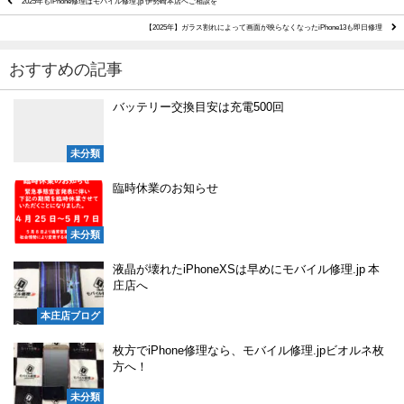
2025年もiPhone修理はモバイル修理.jp 伊勢崎本店へご相談を
【2025年】ガラス割れによって画面が映らなくなったiPhone13も即日修理
おすすめの記事
バッテリー交換目安は充電500回
未分類
臨時休業のお知らせ
未分類
液晶が壊れたiPhoneXSは早めにモバイル修理.jp 本
庄店へ
本庄店ブログ
枚方でiPhone修理なら、モバイル修理.jpビオルネ枚
方へ！
未分類