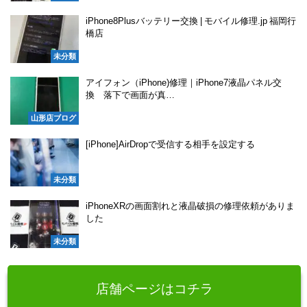
iPhone8Plusバッテリー交換 | モバイル修理.jp 福岡行
橋店
未分類
アイフォン（iPhone)修理｜iPhone7液晶パネル交
換 落下で画面が真…
山形店ブログ
[iPhone]AirDropで受信する相手を設定する
未分類
iPhoneXRの画面割れと液晶破損の修理依頼がありま
した
未分類
店舗ページはコチラ