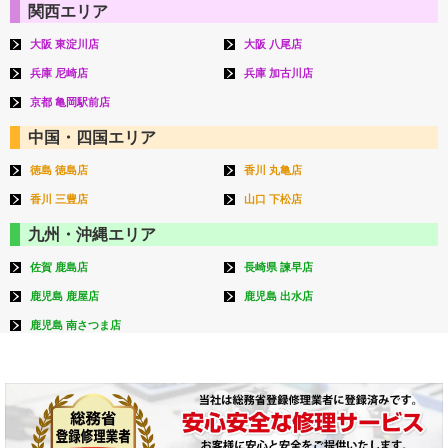
関西エリア
大阪 東淀川店
大阪 八尾店
兵庫 尼崎店
兵庫 加古川店
京都 亀岡駅前店
中国・四国エリア
徳島 徳島店
香川 丸亀店
香川 三豊店
山口 下松店
九州・沖縄エリア
佐賀 鹿島店
長崎県 諫早店
鹿児島 鹿屋店
鹿児島 出水店
鹿児島 南さつま店