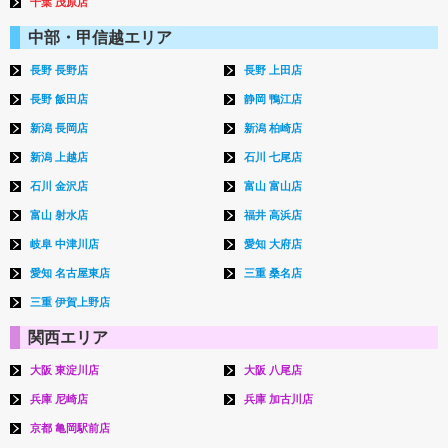
千葉 茂原店
中部・甲信越エリア
長野 長野店
長野 上田店
長野 飯田店
静岡 鴨江店
新潟 長岡店
新潟 柏崎店
新潟 上越店
石川 七尾店
石川 金沢店
富山 富山店
富山 射水店
福井 高浜店
岐阜 中津川店
愛知 大府店
愛知 名古屋東店
三重 桑名店
三重 伊賀上野店
関西エリア
大阪 東淀川店
大阪 八尾店
兵庫 尼崎店
兵庫 加古川店
京都 亀岡駅前店