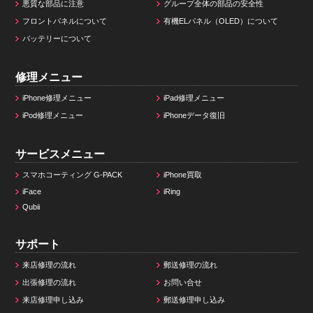
悪質な部品に注意
グループ全体の部品の安全性
フロントパネルについて
有機ELパネル（OLED）について
バッテリーについて
修理メニュー
iPhone修理メニュー
iPad修理メニュー
iPod修理メニュー
iPhoneデータ復旧
サービスメニュー
スマホコーティング G-PACK
iPhone買取
iFace
iRing
Qubii
サポート
来店修理の流れ
郵送修理の流れ
出張修理の流れ
お問い合せ
来店修理申し込み
郵送修理申し込み