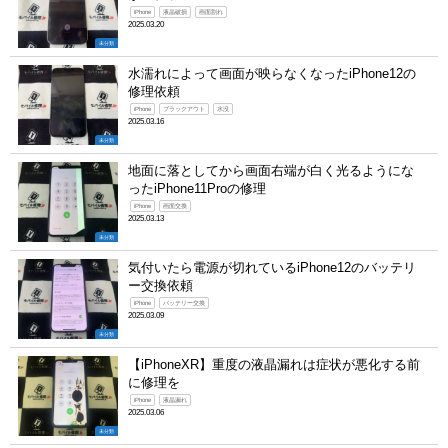
iPhone
液晶破損
画面割れ
2025.03.20
未分類
水濡れによって画面が映らなくなったiPhone12の
修理依頼
iPhone
ブラックアウト
水没
2025.03.16
未分類
地面に落としてから画面右端が白く光るようにな
ったiPhone11Proの修理
iPhone
画面交換
2025.03.13
未分類
気付いたら電源が切れているiPhone12のバッテリ
ー交換依頼
iPhone
バッテリー交換
2025.03.09
未分類
【iPhoneXR】重度の液晶漏れは症状が悪化する前
に修理を
iPhone
液晶漏れ
2025.03.06
未分類