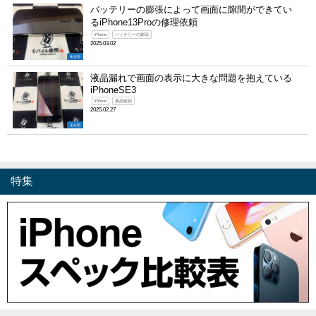
バッテリーの膨張によって画面に隙間ができてい
るiPhone13Proの修理依頼
iPhone
バッテリーの膨張
2025.03.02
未分類
液晶漏れで画面の表示に大きな問題を抱えている
iPhoneSE3
iPhone
液晶破損
2025.02.27
未分類
特集