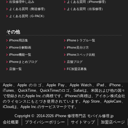
出張修理申し込み
よくある質問（iPhone修理）
よくある質問（郵送修理）
よくある質問（出張修理）
よくある質問（G-PACK）
その他
iPhone用語集
iPhoneトラブル一覧
iPhone分解動画
iPhone見分け方
iPhone機能一覧
iPhoneスペック比較
iPhoneまとめブログ
店舗ブログ
店舗一覧
FC加盟店募集
Apple、Apple のロゴ、Apple Pay、Apple Watch、iPad、iPhone、
iTunes、QuickTime、QuickTimeのロゴ、Safariは、米国および他の国々
で登録されたApple Inc.の商標です。iPhoneの商標は、アイホン株式会社
のライセンスにもとづき使用されています。App Store、AppleCare、
iCloudは、Apple Inc.のサービスマークです。
Copyright © 2014-2026
iPhone 修理専門店 モバイル修理.jp
会社概要
プライバシーポリシー
サイトマップ
加盟店ページ