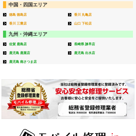
中国・四国エリア
徳島 徳島店
香川 丸亀店
香川 三豊店
山口 下松店
九州・沖縄エリア
佐賀 鹿島店
長崎県 諫早店
鹿児島 鹿屋店
鹿児島 出水店
鹿児島 南さつま店