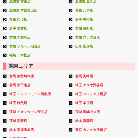
北海道 室蘭店
北海道 北斗店
北海道 空知栗山店
青森 八戸店
青森 むつ店
岩手 奥州店
岩手 宮古店
宮城 長町店
宮城 大和町店
宮城 六丁の目店
宮城 ザモール仙台店
山形 山形店
福島 二本松店
関東エリア
群馬 伊勢崎本店
群馬 高崎店
群馬 太田南店
埼玉 アリオ深谷店
埼玉 ニットーモール熊谷店
埼玉 ベイシア上尾店
埼玉 秩父店
埼玉 本庄店
茨城 イオンタウン守谷店
茨城 鹿嶋中央店
茨城 高萩店
栃木 真岡店
栃木 那須塩原店
東京 カレッタ汐留店