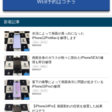
WEB予約はコチラ
新着記事
水没によって画面が真っ白になった
iPhone12ProMaxを修理します
iPhone
表示不良
2025.03.30
未分類
画面全体のガラスが粉々に割れたiPhoneSE3の修
理も即日修理
iPhone
画面割れ
2025.03.27
未分類
落下の衝撃によって画面表示に問題が起きている
iPhone15Proの修理
iPhone
表示不良
2025.03.23
未分類
【iPhone14Pro】画面割れの症状を放置した結果
がコチラ