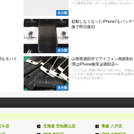
イル修理出水店」のことをお聞きになられた...
未分類
起動しなくなったiPhone7もバッテ
換で即日復旧
...
未分類
E3もモバイ
山形県酒田市でアイフォン画面割れ
理はiPhone修理.jp酒田店へ
こんにちは♪ 先週の暑さから比べると、今週は
ごしやすい気温ですね(^^)/ iPhone修理.jp酒
プンから約1か月が経ち...
未分類
北斗店
北海道 空知栗山店
青森 八戸店