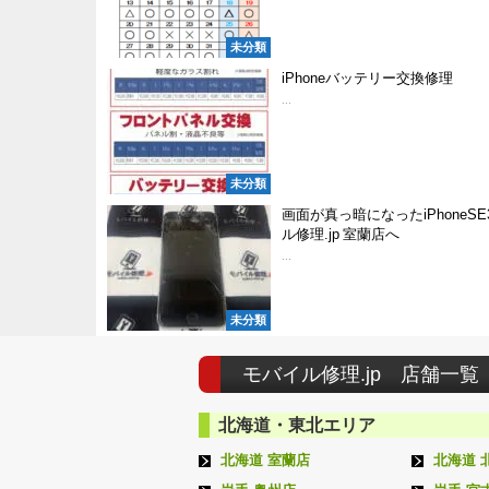
未分類
iPhoneバッテリー交換修理
...
未分類
画面が真っ暗になったiPhoneS
ル修理.jp 室蘭店へ
...
未分類
モバイル修理.jp 店舗一覧
北海道・東北エリア
北海道 室蘭店
北海道 