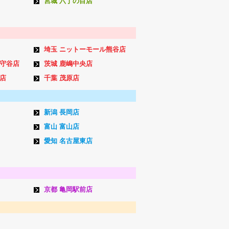
宮城 六丁の目店
埼玉 ニットーモール熊谷店
ン守谷店
茨城 鹿嶋中央店
店
千葉 茂原店
新潟 長岡店
富山 富山店
愛知 名古屋東店
京都 亀岡駅前店