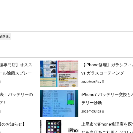
面割れ
e修理専門店】オスス
【iPhone修理】ガラシフ
ール除菌スプレー
vs ガラスコーティング
日
2020年09月17日
13発表！バッテリーの
iPhone7 バッテリー交換
プ！
テリー診断
日
2021年05月28日
日のお知らせ】
上尾市でiPhone修理店を
なら当店をご利用ください
日