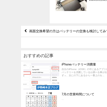
画面交換希望の方はバッテリーの交換も検討してみ
おすすめの記事
iPhoneバッテリー消費量
自分のiPhone（iOS8）の中にあるアプ
バッテリーを消費しているか調べる事が出
ず→、次にの下にあるから一番上のを...
伊勢崎本店ブログ
7月の営業時間について
...