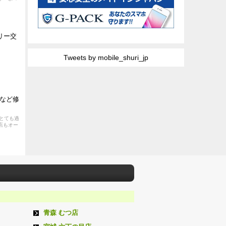
リー交
Tweets by mobile_shuri_jp
など修
とても過
田店もオー
青森 むつ店