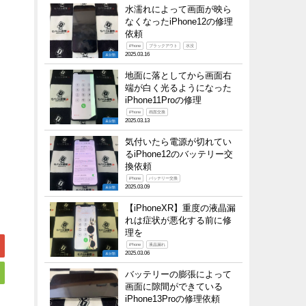
水濡れによって画面が映ら
なくなったiPhone12の修理
依頼
iPhone
ブラックアウト
水没
2025.03.16
未分類
地面に落としてから画面右
端が白く光るようになった
iPhone11Proの修理
iPhone
画面交換
2025.03.13
未分類
気付いたら電源が切れてい
るiPhone12のバッテリー交
換依頼
iPhone
バッテリー交換
2025.03.09
未分類
【iPhoneXR】重度の液晶漏
れは症状が悪化する前に修
理を
iPhone
液晶漏れ
2025.03.06
未分類
バッテリーの膨張によって
画面に隙間ができている
iPhone13Proの修理依頼