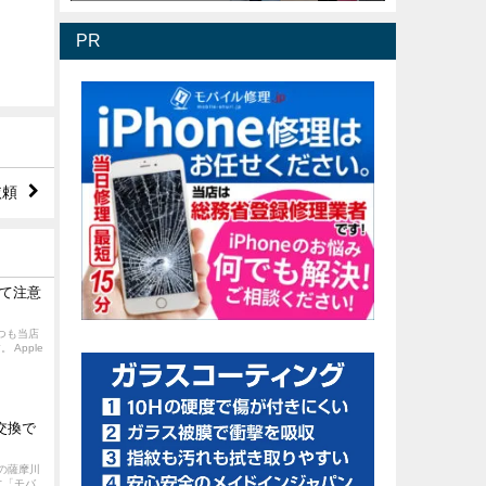
PR
依頼
て注意
いつも当店
Apple
交換で
の薩摩川
に「モバ