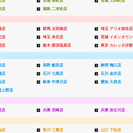
古店
宮城 長町店
宮城 大和町店
形店
福島 二本松店
崎店
群馬 太田南店
埼玉 アリオ深谷店
父店
埼玉 本庄店
茨城 イオンタウ
岡店
栃木 那須塩原店
東京 カレッタ汐留
田店
長野 飯田店
静岡 鴨江店
越店
石川 七尾店
石川 金沢店
浜店
岐阜 中津川店
愛知 大府店
賀上野店
尾店
兵庫 尼崎店
兵庫 加古川店
亀店
香川 三豊店
山口 下松店