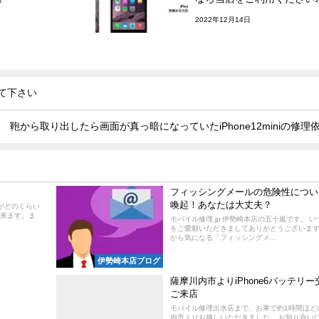
2022年12月14日
て下さい
鞄から取り出したら画面が真っ暗になっていたiPhone12miniの修理
フィッシングメールの危険性につい
喚起！あなたは大丈夫？
リがどのくらい
来ます。ま
モバイル修理.jp 伊勢崎本店の五十嵐です。 
をご愛願いただきましてありがとうございます。 
から気になる「フィッシングメ...
伊勢崎本店ブログ
薩摩川内市よりiPhone6バッテリー
ご来店
モバイル修理出水店まで、お車で約1時間ほど
内市よりお越しいただきました。 お知り合い