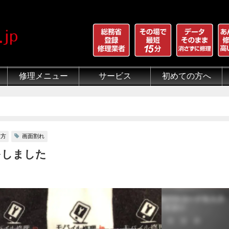
修理メニュー
サービス
初めての方へ
iPhone 画面割れ修理
iPhone 液晶修理
iPhoneバッテリー交換
iPhone 水没修理
iPhone ホームボタン修理
iPhone カメラ修理
iPhone スピーカー修理
iPhone 自己修理失敗
iPhone 水没・データ復旧
iPad修理メニュー
iPod修理メニュー
スマホコーティング G-PACK
iPhone買取
iFace
iRing
Qubii
出張修理（iWorker）
代行修理サービス（同業者様）
当店の特徴
総務省登録修理業者
マンガでわかるモバイル修
クリーニング
グループ全体の部品の安
悪質な部品に注意
フロントパネルについて
有機ELパネル（OLED
バッテリーについて
枚方
画面割れ
換をしました