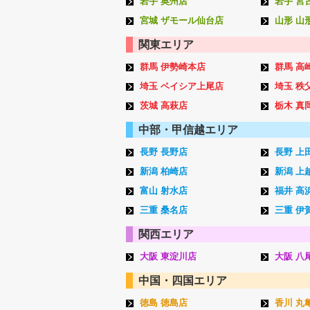
岩手 奥州店
岩手 宮
宮城 ザモール仙台店
山形 山
関東エリア
群馬 伊勢崎本店
群馬 高
埼玉 ベイシア上尾店
埼玉 秩
茨城 高萩店
栃木 真
中部・甲信越エリア
長野 長野店
長野 上
新潟 柏崎店
新潟 上
富山 射水店
福井 高
三重 桑名店
三重 伊
関西エリア
大阪 東淀川店
大阪 八
中国・四国エリア
徳島 徳島店
香川 丸