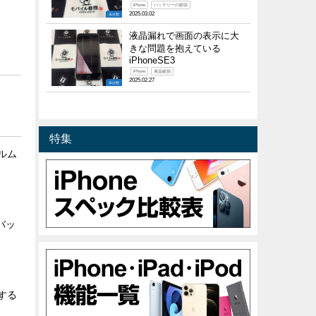
iPhone
バッテリーの膨張
2025.03.02
未分類
液晶漏れで画面の表示に大
きな問題を抱えている
iPhoneSE3
iPhone
液晶破損
2025.02.27
未分類
特集
ィルム
とバッ
探する
♪