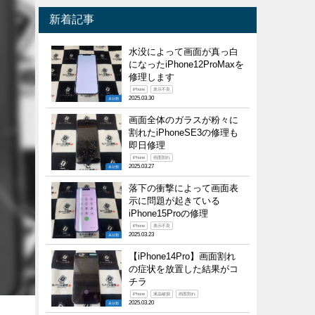
新着記事
水没によって画面が真っ白
になったiPhone12ProMaxを
修理します
iPhone
表示不良
2025.03.30
未分類
画面全体のガラスが粉々に
割れたiPhoneSE3の修理も
即日修理
iPhone
画面割れ
2025.03.27
未分類
落下の衝撃によって画面表
示に問題が起きている
iPhone15Proの修理
iPhone
表示不良
2025.03.23
未分類
【iPhone14Pro】画面割れ
の症状を放置した結果がコ
チラ
iPhone
液晶破損
画面割れ
2025.03.20
未分類