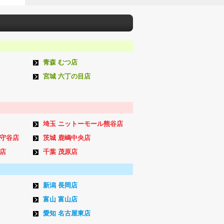
青森 むつ店
宮城 六丁の目店
埼玉 ニットーモール熊谷店
ン守谷店
茨城 鹿嶋中央店
店
千葉 茂原店
新潟 長岡店
富山 富山店
愛知 名古屋東店