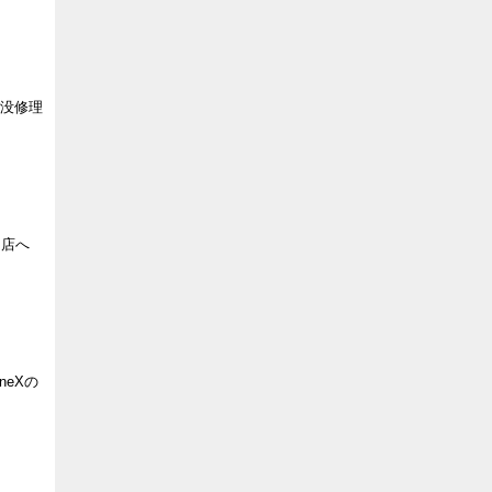
水没修理
川店へ
neXの