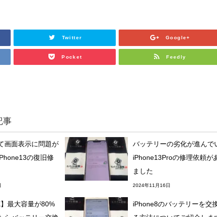
Twitter
Google+
Pocket
Feedly
記事
て画面表示に問題が
バッテリーの劣化が進んで
Phone13の復旧修
iPhone13Proの修理依頼が
ました
日
2024年11月16日
SE】最大容量が80%
iPhone8のバッテリーを交