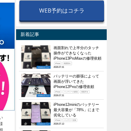
WEB予約はコチラ
新着記事
画面割れで上半分のタッチ
操作ができなくなった
iPhone13ProMaxの修理依頼
iPhone
画面割れ
2026.07.31
伊勢崎本店ブログ
バッテリーの膨張によって
画面が浮いてきた
iPhone12Proの修理依頼
iPhone
バッテリーの膨張
画面浮き
2026.07.31
伊勢崎本店ブログ
iPhone12miniのバッテリー
最大容量が「78%」にまで
劣化している
い
iPhone
バッテリー交換
様
2026.07.13
伊勢崎本店ブログ
相