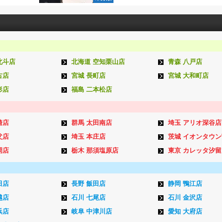
北斗店
北海道 空知栗山店
青森 八戸店
古店
宮城 長町店
宮城 大和町店
形店
福島 二本松店
崎店
群馬 太田南店
埼玉 アリオ深谷店
父店
埼玉 本庄店
茨城 イオンタウ
岡店
栃木 那須塩原店
東京 カレッタ汐留
田店
長野 飯田店
静岡 鴨江店
越店
石川 七尾店
石川 金沢店
浜店
岐阜 中津川店
愛知 大府店