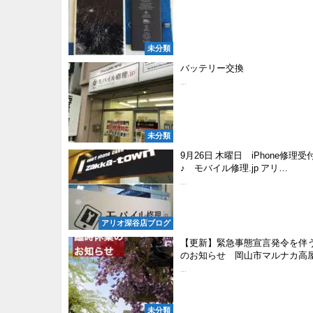
未分類
バッテリー交換
...
未分類
9月26日 木曜日 iPhone修理
♪ モバイル修理.jp アリ…
...
アリオ深谷店ブログ
【更新】緊急事態宣言発令を伴
のお知らせ 岡山市マルナカ高
...
未分類