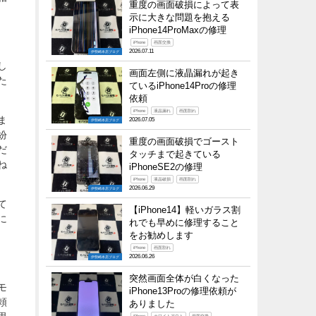
重度の画面破損によって表
示に大きな問題を抱える
iPhone14ProMaxの修理
iPhone
画面交換
2026.07.11
伊勢崎本店ブログ
し
画面左側に液晶漏れが起き
た
ているiPhone14Proの修理
依頼
iPhone
液晶漏れ
画面割れ
ま
2026.07.05
伊勢崎本店ブログ
紛
重度の画面破損でゴースト
だ
タッチまで起きている
ね
iPhoneSE2の修理
iPhone
液晶破損
画面割れ
2026.06.29
伊勢崎本店ブログ
て
【iPhone14】軽いガラス割
に
れでも早めに修理すること
をお勧めします
iPhone
画面割れ
2026.06.26
伊勢崎本店ブログ
突然画面全体が白くなった
モ
iPhone13Proの修理依頼が
頼
ありました