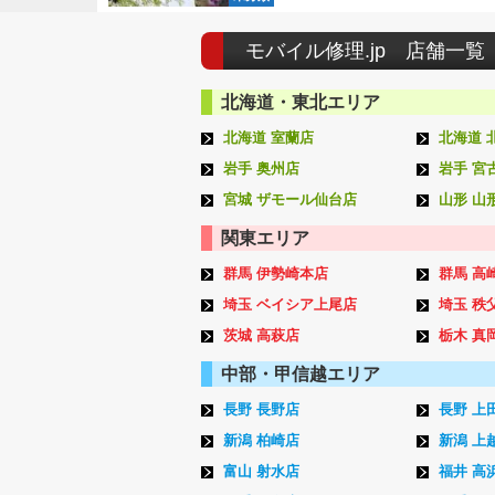
モバイル修理.jp 店舗一覧
北海道・東北エリア
北海道 室蘭店
北海道 
岩手 奥州店
岩手 宮
宮城 ザモール仙台店
山形 山
関東エリア
群馬 伊勢崎本店
群馬 高
埼玉 ベイシア上尾店
埼玉 秩
茨城 高萩店
栃木 真
中部・甲信越エリア
長野 長野店
長野 上
新潟 柏崎店
新潟 上
富山 射水店
福井 高