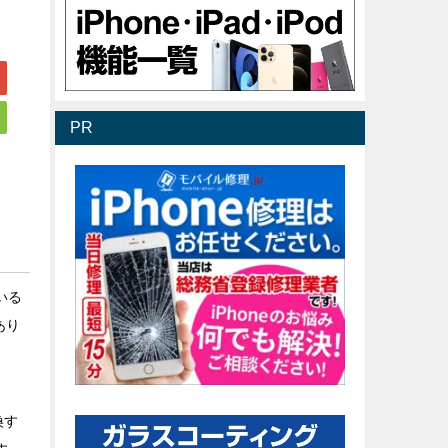
PR
いる
あり
換す