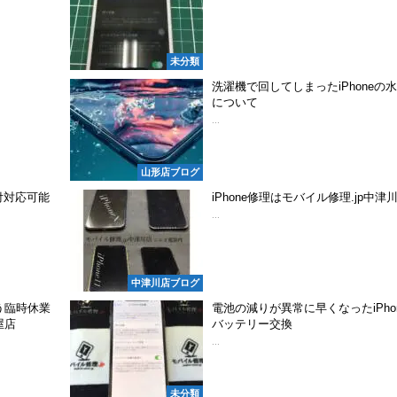
未分類
洗濯機で回してしまったiPhoneの
について
...
山形店ブログ
受付対応可能
iPhone修理はモバイル修理.jp中津
...
中津川店ブログ
う臨時休業
電池の減りが異常に早くなったiPho
屋店
バッテリー交換
...
未分類