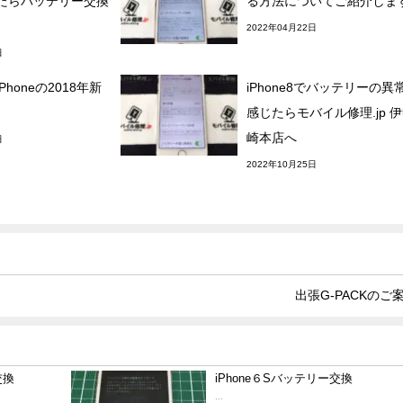
たらバッテリー交換
る方法についてご紹介しま
2022年04月22日
日
honeの2018年新
iPhone8でバッテリーの異
感じたらモバイル修理.jp 
崎本店へ
日
2022年10月25日
出張G-PACKのご
交換
iPhone６Sバッテリー交換
...