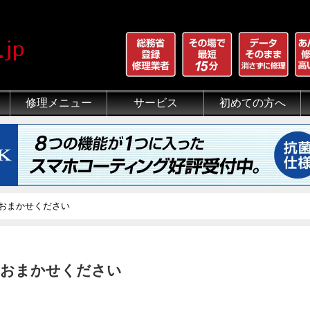
修理メニュー
サービス
初めての方へ
iPhone 画面割れ修理
iPhone 液晶修理
iPhoneバッテリー交換
iPhone 水没修理
iPhone ホームボタン修理
iPhone カメラ修理
iPhone スピーカー修理
iPhone 自己修理失敗
iPhone 水没・データ復旧
iPad修理メニュー
iPod修理メニュー
スマホコーティング G-PACK
iPhone買取
iFace
iRing
Qubii
出張修理（iWorker）
代行修理サービス（同業者様）
当店の特徴
総務省登録修理業者
マンガでわかるモバイル修
クリーニング
グループ全体の部品の安
悪質な部品に注意
フロントパネルについて
有機ELパネル（OLED
バッテリーについて
理はおまかせください
理はおまかせください