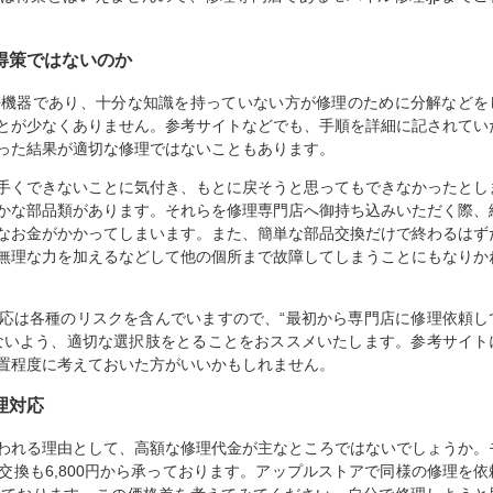
得策ではないのか
は精密機器であり、十分な知識を持っていない方が修理のために分解などを
とが少なくありません。参考サイトなどでも、手順を詳細に記されてい
った結果が適切な修理ではないこともあります。
手くできないことに気付き、もとに戻そうと思ってもできなかったとし
かな部品類があります。それらを修理専門店へ御持ち込みいただく際、
なお金がかかってしまいます。また、簡単な部品交換だけで終わるはず
無理な力を加えるなどして他の個所まで故障してしまうことにもなりか
応は各種のリスクを含んでいますので、“最初から専門店に修理依頼し
ないよう、適切な選択肢をとることをおススメいたします。参考サイト
置程度に考えておいた方がいいかもしれません。
理対応
われる理由として、高額な修理代金が主なところではないでしょうか。
ル交換も6,800円から承っております。アップルストアで同様の修理を依