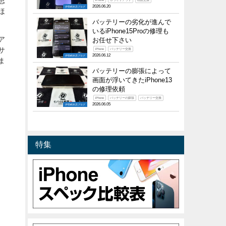
思
iPhone
ホワイトアウト
画面交換
2026.06.20
伊勢崎本店ブログ
ほ
バッテリーの劣化が進んで
いるiPhone15Proの修理も
ア
お任せ下さい
サ
iPhone
バッテリー交換
2026.06.12
伊勢崎本店ブログ
ま
バッテリーの膨張によって
画面が浮いてきたiPhone13
の修理依頼
iPhone
バッテリーの膨張
バッテリー交換
2026.06.05
伊勢崎本店ブログ
特集