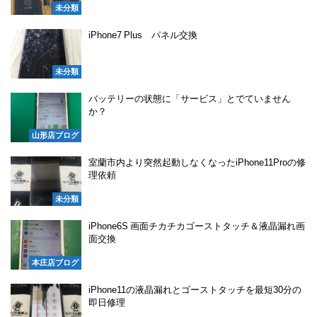
未分類
iPhone7 Plus パネル交換
未分類
バッテリーの状態に「サービス」とでていません
か？
山形店ブログ
室蘭市内より突然起動しなくなったiPhone11Proの修
理依頼
未分類
iPhone6S 画面チカチカゴーストタッチ＆液晶漏れ画
面交換
本庄店ブログ
iPhone11の液晶漏れとゴーストタッチを最短30分の
即日修理