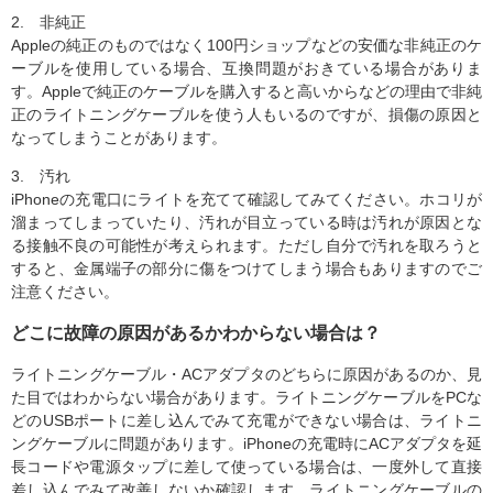
2. 非純正
Appleの純正のものではなく100円ショップなどの安価な非純正のケ
ーブルを使用している場合、互換問題がおきている場合がありま
す。Appleで純正のケーブルを購入すると高いからなどの理由で非純
正のライトニングケーブルを使う人もいるのですが、損傷の原因と
なってしまうことがあります。
3. 汚れ
iPhoneの充電口にライトを充てて確認してみてください。ホコリが
溜まってしまっていたり、汚れが目立っている時は汚れが原因とな
る接触不良の可能性が考えられます。ただし自分で汚れを取ろうと
すると、金属端子の部分に傷をつけてしまう場合もありますのでご
注意ください。
どこに故障の原因があるかわからない場合は？
ライトニングケーブル・ACアダプタのどちらに原因があるのか、見
た目ではわからない場合があります。ライトニングケーブルをPCな
どのUSBポートに差し込んでみて充電ができない場合は、ライトニ
ングケーブルに問題があります。iPhoneの充電時にACアダプタを延
長コードや電源タップに差して使っている場合は、一度外して直接
差し込んでみて改善しないか確認します。ライトニングケーブルの