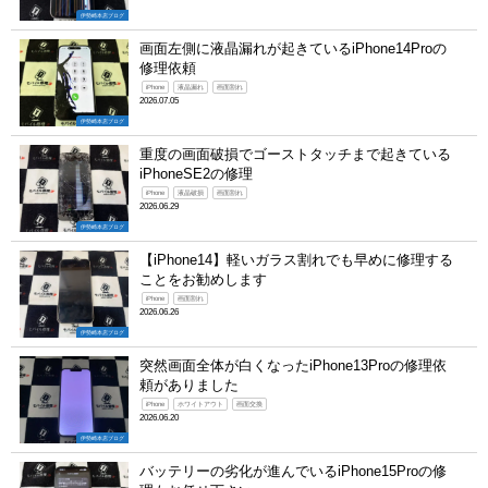
伊勢崎本店ブログ
画面左側に液晶漏れが起きているiPhone14Proの
修理依頼
iPhone
液晶漏れ
画面割れ
2026.07.05
伊勢崎本店ブログ
重度の画面破損でゴーストタッチまで起きている
iPhoneSE2の修理
iPhone
液晶破損
画面割れ
2026.06.29
伊勢崎本店ブログ
【iPhone14】軽いガラス割れでも早めに修理する
ことをお勧めします
iPhone
画面割れ
2026.06.26
伊勢崎本店ブログ
突然画面全体が白くなったiPhone13Proの修理依
頼がありました
iPhone
ホワイトアウト
画面交換
2026.06.20
伊勢崎本店ブログ
バッテリーの劣化が進んでいるiPhone15Proの修