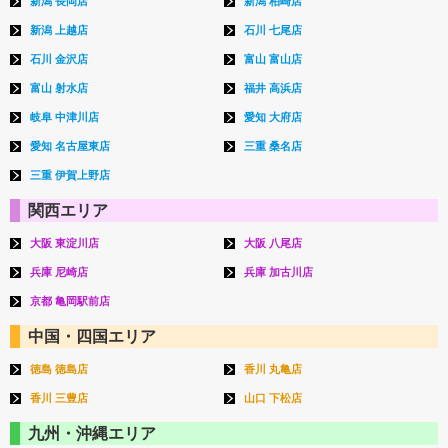
新潟 長岡店
新潟 柏崎店
新潟 上越店
石川 七尾店
石川 金沢店
富山 富山店
富山 射水店
福井 高浜店
岐阜 中津川店
愛知 大府店
愛知 名古屋東店
三重 桑名店
三重 伊賀上野店
関西エリア
大阪 東淀川店
大阪 八尾店
兵庫 尼崎店
兵庫 加古川店
京都 亀岡駅前店
中国・四国エリア
徳島 徳島店
香川 丸亀店
香川 三豊店
山口 下松店
九州・沖縄エリア