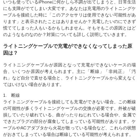
いつも使っているiPhoneに何かしら不調が出てしまうと、日常生活
にも支障がでてしまい大変です。あなたは充電用のライトニングケ
ーブルを接続した時に「このアクセサリは使用できない可能性があ
ります」と表示されたことはありませんか？充電したいのにできず
慌ててしまった人もいるかもしれません。そもそもこの原因とはど
のようなものなのか？対策についても詳しく説明していきます。
ライトニングケーブルで充電ができなくなってしまった原
因は？
ライトニングケーブルが原因となって充電ができないケースの場
合、いくつか原因が考えられます。主に「断線」「非純正」「汚
れ」など自分で直せる場合と、ライトニングケーブルから変えなく
てはいけない場合があります。
1. 断線
ライトニングケーブルを接続しても充電ができない場合、この断線
の可能性が多くライトニングケーブルの交換が必要です。外被が破
損していたり破れている、曲がったりねじれている場合や、金属で
できたプラグの部分が腐食してしまっている可能性があります。ケ
ーブルやACアダプタから火花が散っている場合など、これらの状態
がおきてしまっている場合は断線している可能性が考えられます。