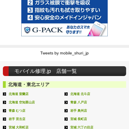
Tweets by mobile_shuri_jp
モバイル修理.jp 店舗一覧
北海道・東北エリア
北海道 室蘭店
北海道 北斗店
北海道 空知栗山店
青森 八戸店
青森 むつ店
岩手 奥州店
岩手 宮古店
宮城 長町店
宮城 大和町店
宮城 六丁の目店