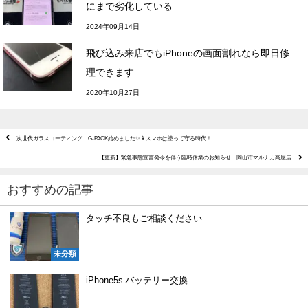
にまで劣化している
2024年09月14日
飛び込み来店でもiPhoneの画面割れなら即日修
理できます
2020年10月27日
次世代ガラスコーティング G-PACK始めました✨📱スマホは塗って守る時代！
【更新】緊急事態宣言発令を伴う臨時休業のお知らせ 岡山市マルナカ高屋店
おすすめの記事
タッチ不良もご相談ください
未分類
iPhone5s バッテリー交換