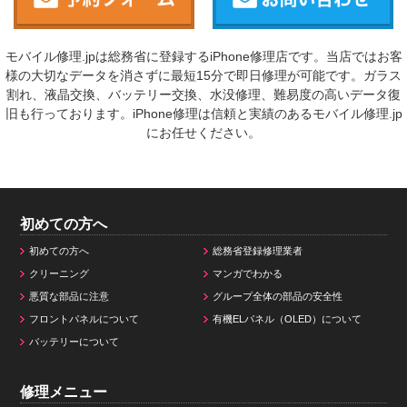
モバイル修理.jpは総務省に登録するiPhone修理店です。当店ではお客
様の大切なデータを消さずに最短15分で即日修理が可能です。ガラス
割れ、液晶交換、バッテリー交換、水没修理、難易度の高いデータ復
旧も行っております。iPhone修理は信頼と実績のあるモバイル修理.jp
にお任せください。
初めての方へ
初めての方へ
総務省登録修理業者
クリーニング
マンガでわかる
悪質な部品に注意
グループ全体の部品の安全性
フロントパネルについて
有機ELパネル（OLED）について
バッテリーについて
修理メニュー