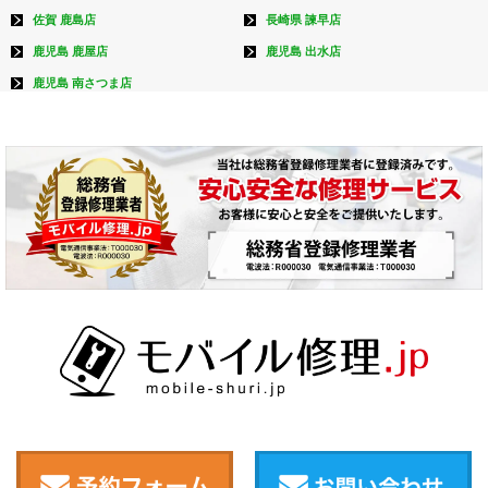
佐賀 鹿島店
長崎県 諫早店
鹿児島 鹿屋店
鹿児島 出水店
鹿児島 南さつま店