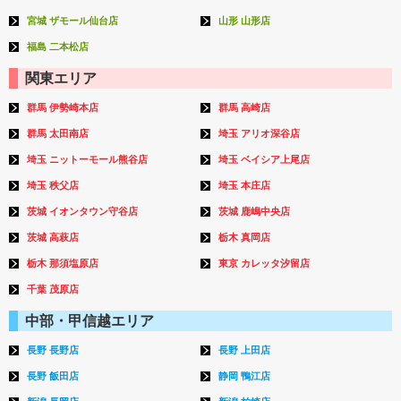
宮城 ザモール仙台店
山形 山形店
福島 二本松店
関東エリア
群馬 伊勢崎本店
群馬 高崎店
群馬 太田南店
埼玉 アリオ深谷店
埼玉 ニットーモール熊谷店
埼玉 ベイシア上尾店
埼玉 秩父店
埼玉 本庄店
茨城 イオンタウン守谷店
茨城 鹿嶋中央店
茨城 高萩店
栃木 真岡店
栃木 那須塩原店
東京 カレッタ汐留店
千葉 茂原店
中部・甲信越エリア
長野 長野店
長野 上田店
長野 飯田店
静岡 鴨江店