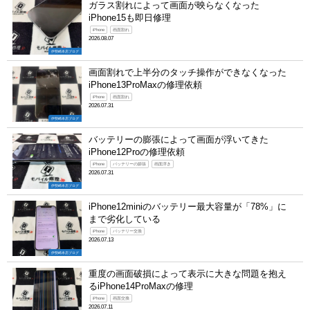
ガラス割れによって画面が映らなくなった
iPhone15も即日修理
iPhone
画面割れ
2026.08.07
伊勢崎本店ブログ
画面割れで上半分のタッチ操作ができなくなった
iPhone13ProMaxの修理依頼
iPhone
画面割れ
2026.07.31
伊勢崎本店ブログ
バッテリーの膨張によって画面が浮いてきた
iPhone12Proの修理依頼
iPhone
バッテリーの膨張
画面浮き
2026.07.31
伊勢崎本店ブログ
iPhone12miniのバッテリー最大容量が「78%」に
まで劣化している
iPhone
バッテリー交換
2026.07.13
伊勢崎本店ブログ
重度の画面破損によって表示に大きな問題を抱え
るiPhone14ProMaxの修理
iPhone
画面交換
2026.07.11