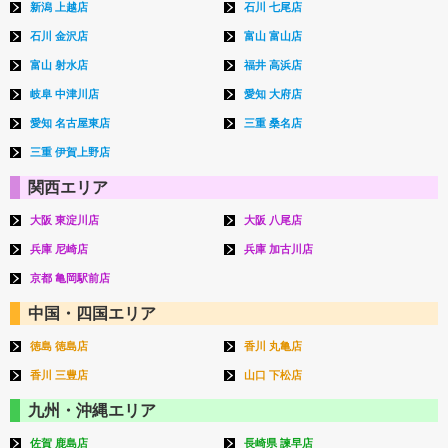
新潟 上越店
石川 七尾店
石川 金沢店
富山 富山店
富山 射水店
福井 高浜店
岐阜 中津川店
愛知 大府店
愛知 名古屋東店
三重 桑名店
三重 伊賀上野店
関西エリア
大阪 東淀川店
大阪 八尾店
兵庫 尼崎店
兵庫 加古川店
京都 亀岡駅前店
中国・四国エリア
徳島 徳島店
香川 丸亀店
香川 三豊店
山口 下松店
九州・沖縄エリア
佐賀 鹿島店
長崎県 諫早店