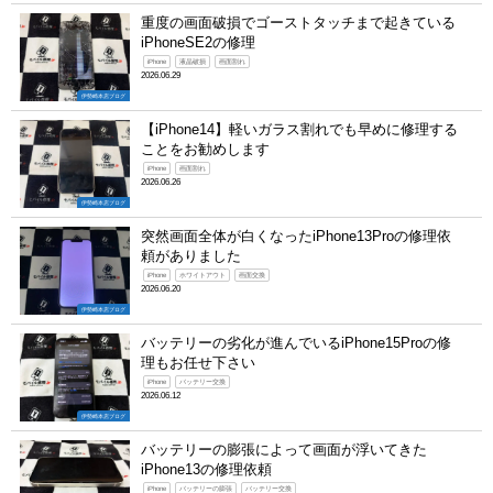
重度の画面破損でゴーストタッチまで起きている
iPhoneSE2の修理
iPhone
液晶破損
画面割れ
2026.06.29
伊勢崎本店ブログ
【iPhone14】軽いガラス割れでも早めに修理する
ことをお勧めします
iPhone
画面割れ
2026.06.26
伊勢崎本店ブログ
突然画面全体が白くなったiPhone13Proの修理依
頼がありました
iPhone
ホワイトアウト
画面交換
2026.06.20
伊勢崎本店ブログ
バッテリーの劣化が進んでいるiPhone15Proの修
理もお任せ下さい
iPhone
バッテリー交換
2026.06.12
伊勢崎本店ブログ
バッテリーの膨張によって画面が浮いてきた
iPhone13の修理依頼
iPhone
バッテリーの膨張
バッテリー交換