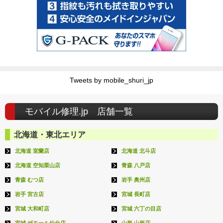
Tweets by mobile_shuri_jp
モバイル修理.jp 店舗一覧
北海道・東北エリア
北海道 室蘭店
北海道 北斗店
北海道 空知栗山店
青森 八戸店
青森 むつ店
岩手 奥州店
岩手 宮古店
宮城 長町店
宮城 大和町店
宮城 六丁の目店