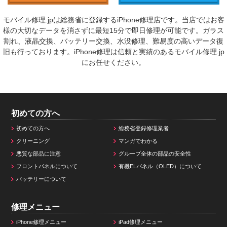
モバイル修理.jpは総務省に登録するiPhone修理店です。当店ではお客
様の大切なデータを消さずに最短15分で即日修理が可能です。ガラス
割れ、液晶交換、バッテリー交換、水没修理、難易度の高いデータ復
旧も行っております。iPhone修理は信頼と実績のあるモバイル修理.jp
にお任せください。
初めての方へ
初めての方へ
総務省登録修理業者
クリーニング
マンガでわかる
悪質な部品に注意
グループ全体の部品の安全性
フロントパネルについて
有機ELパネル（OLED）について
バッテリーについて
修理メニュー
iPhone修理メニュー
iPad修理メニュー