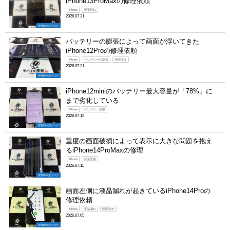
iPhone13ProMaxの修理依頼
iPhone
画面割れ
2026.07.31
伊勢崎本店ブログ
バッテリーの膨張によって画面が浮いてきた
iPhone12Proの修理依頼
iPhone
バッテリーの膨張
画面浮き
2026.07.31
伊勢崎本店ブログ
iPhone12miniのバッテリー最大容量が「78%」に
まで劣化している
iPhone
バッテリー交換
2026.07.13
伊勢崎本店ブログ
重度の画面破損によって表示に大きな問題を抱え
るiPhone14ProMaxの修理
iPhone
画面交換
2026.07.11
伊勢崎本店ブログ
画面左側に液晶漏れが起きているiPhone14Proの
修理依頼
iPhone
液晶漏れ
画面割れ
2026.07.05
伊勢崎本店ブログ