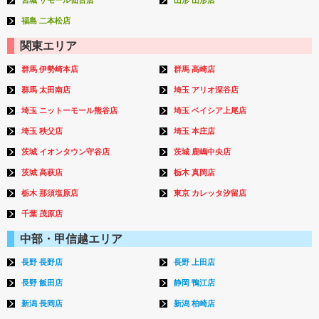
宮城 ザモール仙台店
山形 山形店
福島 二本松店
関東エリア
群馬 伊勢崎本店
群馬 高崎店
群馬 太田南店
埼玉 アリオ深谷店
埼玉 ニットーモール熊谷店
埼玉 ベイシア上尾店
埼玉 秩父店
埼玉 本庄店
茨城 イオンタウン守谷店
茨城 鹿嶋中央店
茨城 高萩店
栃木 真岡店
栃木 那須塩原店
東京 カレッタ汐留店
千葉 茂原店
中部・甲信越エリア
長野 長野店
長野 上田店
長野 飯田店
静岡 鴨江店
新潟 長岡店
新潟 柏崎店