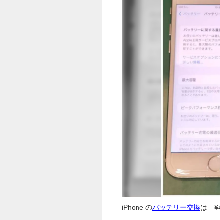
iPhone の
バッテリー交換
は ¥