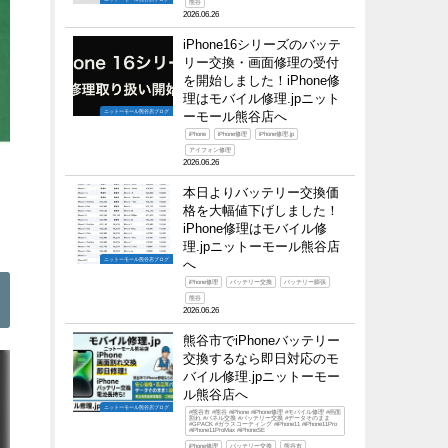
熊谷
2026.06.26
iPhone16シリーズのバッテ
リー交換・画面修理の受付
を開始しました！iPhone修
理はモバイル修理.jpニット
ニットーモール熊谷店ブログ
ーモール熊谷店へ
iPhone
iPhone修理
iPhone修理.jp
アイフォン修理
2026.06.26
本日よりバッテリー交換価
格を大幅値下げしました！
iPhone修理はモバイル修
理.jpニットーモール熊谷店
ニットーモール熊谷店ブログ
へ
iPhone修理
バッテリー交換
バッテリー膨張
熊谷
2026.06.26
熊谷市でiPhoneバッテリー
交換するなら即日対応のモ
バイル修理.jpニットーモー
ル熊谷店へ
ニットーモール熊谷店ブログ
#熊谷市 #熊谷 #iPhone #iPhone修理 #モバイル修理 #画面
割れ #パネル交換 #バッテリー交換 #データそのまま
#GPACK #ガラスコーティング #iPhone11 #iPhone11Pro
#iPhone11ProMax #iPhoneSE
iPhone修理
バッテリー交換
熊谷市