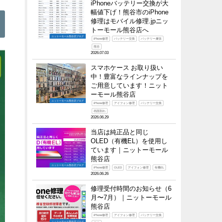
iPhoneバッテリー交換が大
幅値下げ！熊谷市のiPhone
修理はモバイル修理.jpニッ
トーモール熊谷店へ
ニットーモール熊谷店ブログ
iPhone修理
バッテリー交換
バッテリー膚張
熊谷
2026.07.03
スマホケース お取り扱い
中！豊富なラインナップを
ご用意しています！ニット
ーモール熊谷店
ニットーモール熊谷店ブログ
iPhone修理
アイフォン修理
バッテリー交換
画面割れ
2026.06.29
当店は純正品と同じ
OLED（有機EL）を使用し
ています｜ニットーモール
熊谷店
ニットーモール熊谷店ブログ
iPhone修理
OLED
アイフォン修理
有機EL
2026.06.26
修理受付時間のお知らせ（6
月〜7月）｜ニットーモール
熊谷店
iPhone修理
アイフォン修理
バッテリー交換
ニットーモール熊谷店ブログ