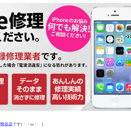
ル熊谷店
です(｀・ω・´)