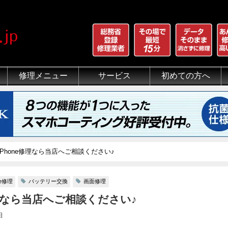
修理メニュー
サービス
初めての方へ
iPhone 画面割れ修理
iPhone 液晶修理
iPhoneバッテリー交換
iPhone 水没修理
iPhone ホームボタン修理
iPhone カメラ修理
iPhone スピーカー修理
iPhone 自己修理失敗
iPhone 水没・データ復旧
iPad修理メニュー
iPod修理メニュー
スマホコーティング G-PACK
iPhone買取
iFace
iRing
Qubii
出張修理（iWorker）
代行修理サービス（同業者様）
当店の特徴
総務省登録修理業者
マンガでわかるモバイル修
クリーニング
グループ全体の部品の安
悪質な部品に注意
フロントパネルについて
有機ELパネル（OLED
バッテリーについて
Phone修理なら当店へご相談ください♪
ne修理
バッテリー交換
画面修理
修理なら当店へご相談ください♪
日