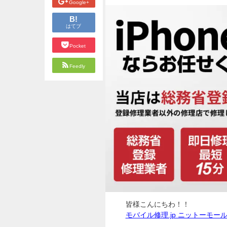
Google+
B!
はてブ
Pocket
Feedly
皆様こんにちわ！！
モバイル修理.jp ニットーモー