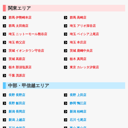
関東エリア
群馬 伊勢崎本店
群馬 高崎店
群馬 太田南店
埼玉 アリオ深谷店
埼玉 ニットーモール熊谷店
埼玉 ベイシア上尾店
埼玉 秩父店
埼玉 本庄店
茨城 イオンタウン守谷店
茨城 鹿嶋中央店
茨城 高萩店
栃木 真岡店
栃木 那須塩原店
東京 カレッタ汐留店
千葉 茂原店
中部・甲信越エリア
長野 長野店
長野 上田店
長野 飯田店
静岡 鴨江店
新潟 長岡店
新潟 柏崎店
新潟 上越店
石川 七尾店
石川 金沢店
富山 富山店