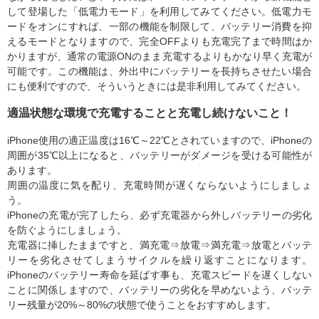
して登場した「低電力モード」を利用してみてください。低電力モ
ードをオンにすれば、一部の機能を制限して、バッテリー消費を抑
えるモードとなりますので、完全OFFよりも充電完了まで時間はか
かりますが、通常の電源ONのまま充電するよりもかなり早く充電が
可能です。この機能は、外出中にバッテリーを長持ちさせたい場合
にも便利ですので、そういうときには是非利用してみてください。
適温状態な環境で充電することと充電し続けないこと！
iPhone使用の適正温度は16℃～22℃とされていますので、iPhoneの
周囲が35℃以上になると、バッテリーがダメージを受ける可能性が
あります。
周囲の温度に気を配り、充電時間が遅くならないようにしましょ
う。
iPhoneの充電が完了したら、必ず充電器から外しバッテリーの劣化
を防ぐようにしましょう。
充電器に挿したままですと、満充電⇒放電⇒満充電⇒放電とバッテ
リーを劣化させてしまうサイクルを繰り返すことになります。
iPhoneのバッテリー寿命を延ばす事も、充電スピードを遅くしない
ことに関係しますので、バッテリーの劣化を早めないよう、バッテ
リー残量が20%～80%の状態で使うことをおすすめします。