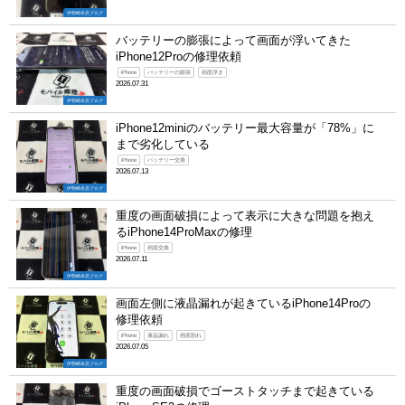
伊勢崎本店ブログ
バッテリーの膨張によって画面が浮いてきた
iPhone12Proの修理依頼
iPhone
バッテリーの膨張
画面浮き
2026.07.31
伊勢崎本店ブログ
iPhone12miniのバッテリー最大容量が「78%」に
まで劣化している
iPhone
バッテリー交換
2026.07.13
伊勢崎本店ブログ
重度の画面破損によって表示に大きな問題を抱え
るiPhone14ProMaxの修理
iPhone
画面交換
2026.07.11
伊勢崎本店ブログ
画面左側に液晶漏れが起きているiPhone14Proの
修理依頼
iPhone
液晶漏れ
画面割れ
2026.07.05
伊勢崎本店ブログ
重度の画面破損でゴーストタッチまで起きている