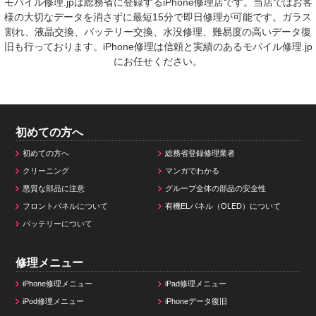
モバイル修理.jpは総務省に登録するiPhone修理店です。当店ではお客
様の大切なデータを消さずに最短15分で即日修理が可能です。ガラス
割れ、液晶交換、バッテリー交換、水没修理、難易度の高いデータ復
旧も行っております。iPhone修理は信頼と実績のあるモバイル修理.jp
にお任せください。
初めての方へ
初めての方へ
総務省登録修理業者
クリーニング
マンガでわかる
悪質な部品に注意
グループ全体の部品の安全性
フロントパネルについて
有機ELパネル（OLED）について
バッテリーについて
修理メニュー
iPhone修理メニュー
iPad修理メニュー
iPod修理メニュー
iPhoneデータ復旧