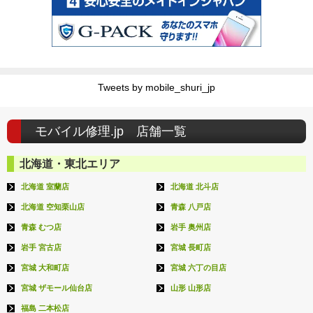
Tweets by mobile_shuri_jp
モバイル修理.jp 店舗一覧
北海道・東北エリア
北海道 室蘭店
北海道 北斗店
北海道 空知栗山店
青森 八戸店
青森 むつ店
岩手 奥州店
岩手 宮古店
宮城 長町店
宮城 大和町店
宮城 六丁の目店
宮城 ザモール仙台店
山形 山形店
福島 二本松店