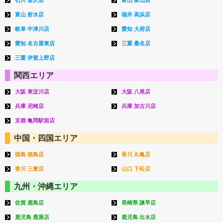
富山 射水店
福井 高浜店
岐阜 中津川店
愛知 大府店
愛知 名古屋東店
三重 桑名店
三重 伊賀上野店
関西エリア
大阪 東淀川店
大阪 八尾店
兵庫 尼崎店
兵庫 加古川店
京都 亀岡駅前店
中国・四国エリア
徳島 徳島店
香川 丸亀店
香川 三豊店
山口 下松店
九州・沖縄エリア
佐賀 鹿島店
長崎県 諫早店
鹿児島 鹿屋店
鹿児島 出水店