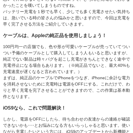
かったことを嘆いてしまうものですね。
バッテリー充電を１秒でも早く、少しでも多く充電させたい気持ち
は、急いでいる時の皆さんの悩みかと思いますので、今回は充電を
早く完了させる方法をご紹介していきます。
ケーブルは、Appleの純正品を使用しましょう！
100円均一の店舗でも、色や形が可愛いケーブルが売っていてつい
つい予備のケーブルとして購入してしまう人もいると思いますが、
純正でない製品は時々バグを起こし充電がきちんとできなく途中で
充電停止になる場合もあります。（※純正品でないと、最大40%も
充電速度が遅くなると言われています。）
まずは、純正品のケーブルでiPhoneをつなぎ、iPhoneに余計な電力
を消耗させないために充電時は電源をOFFにする。これだけで、わ
りと早く充電を完了させることができますので、この作業は基本動
作となります。
iOS9なら、これで問題解決！
しかし、電源をOFFにしたら、待ち合わせの友達からの連絡が確認
できないかも･･･とお悩みになる方もいらっしゃると思います。使い
ながら充電したいという方には、iOS9のアップデートから新機能と