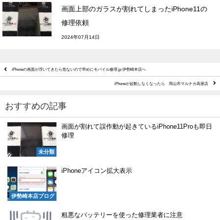
画面上部のガラスが割れてしまったiPhone11の
修理依頼
2024年07月14日
iPhoneの画面が浮いてきたら危ないので早めにモバイル修理.jp 伊勢崎本店へ
iPhoneが起動しなくなったら 岡山市マルナカ高屋店
おすすめの記事
画面が割れて誤作動が起きているiPhone11Proも即日
修理
未分類
iPhoneアイコン拡大表示
伊勢崎本店ブログ
粗悪なバッテリーを使った修理業者に注意