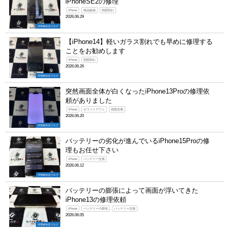
iPhoneSE2の修理
iPhone
液晶破損
画面割れ
2026.06.29
伊勢崎本店ブログ
【iPhone14】軽いガラス割れでも早めに修理する
ことをお勧めします
iPhone
画面割れ
2026.06.26
伊勢崎本店ブログ
突然画面全体が白くなったiPhone13Proの修理依
頼がありました
iPhone
ホワイトアウト
画面交換
2026.06.20
伊勢崎本店ブログ
バッテリーの劣化が進んでいるiPhone15Proの修
理もお任せ下さい
iPhone
バッテリー交換
2026.06.12
伊勢崎本店ブログ
バッテリーの膨張によって画面が浮いてきた
iPhone13の修理依頼
iPhone
バッテリーの膨張
バッテリー交換
2026.06.05
伊勢崎本店ブログ