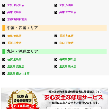
大阪 東淀川店
大阪 八尾店
兵庫 尼崎店
兵庫 加古川店
京都 亀岡駅前店
中国・四国エリア
徳島 徳島店
香川 丸亀店
香川 三豊店
山口 下松店
九州・沖縄エリア
佐賀 鹿島店
長崎県 諫早店
鹿児島 鹿屋店
鹿児島 出水店
鹿児島 南さつま店