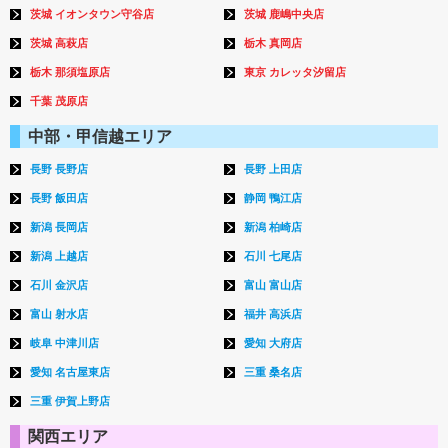
茨城 イオンタウン守谷店
茨城 鹿嶋中央店
茨城 高萩店
栃木 真岡店
栃木 那須塩原店
東京 カレッタ汐留店
千葉 茂原店
中部・甲信越エリア
長野 長野店
長野 上田店
長野 飯田店
静岡 鴨江店
新潟 長岡店
新潟 柏崎店
新潟 上越店
石川 七尾店
石川 金沢店
富山 富山店
富山 射水店
福井 高浜店
岐阜 中津川店
愛知 大府店
愛知 名古屋東店
三重 桑名店
三重 伊賀上野店
関西エリア