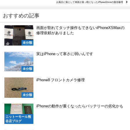
お風呂に落として画面が真っ暗になったiPhone12miniの復旧修理
おすすめの記事
画面が割れてタッチ操作もできないiPhoneXSMaxの
修理依頼がありました
未分類
実はiPhoneって寒さに弱いんです
未分類
iPhone8 フロントカメラ修理
未分類
iPhoneの動作が重くなったらバッテリーの劣化かも
ニットーモール熊
谷店ブログ