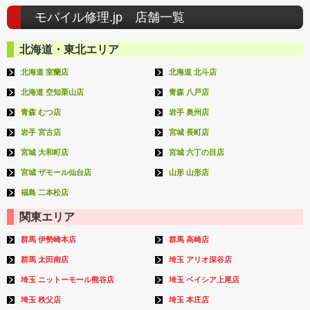
モバイル修理.jp 店舗一覧
北海道・東北エリア
北海道 室蘭店
北海道 北斗店
北海道 空知栗山店
青森 八戸店
青森 むつ店
岩手 奥州店
岩手 宮古店
宮城 長町店
宮城 大和町店
宮城 六丁の目店
宮城 ザモール仙台店
山形 山形店
福島 二本松店
関東エリア
群馬 伊勢崎本店
群馬 高崎店
群馬 太田南店
埼玉 アリオ深谷店
埼玉 ニットーモール熊谷店
埼玉 ベイシア上尾店
埼玉 秩父店
埼玉 本庄店