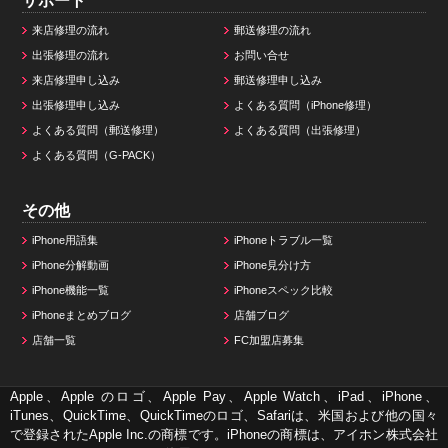
サポート
来店修理の流れ
郵送修理の流れ
出張修理の流れ
お問い合せ
来店修理申し込み
郵送修理申し込み
出張修理申し込み
よくある質問（iPhone修理）
よくある質問（郵送修理）
よくある質問（出張修理）
よくある質問（G-PACK）
その他
iPhone用語集
iPhoneトラブル一覧
iPhone分解動画
iPhone見分け方
iPhone機能一覧
iPhoneスペック比較
iPhoneまとめブログ
店舗ブログ
店舗一覧
FC加盟店募集
Apple、Apple のロゴ、Apple Pay、Apple Watch、iPad、iPhone、
iTunes、QuickTime、QuickTimeのロゴ、Safariは、米国および他の国々
で登録されたApple Inc.の商標です。iPhoneの商標は、アイホン株式会社