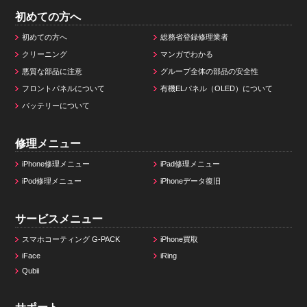
初めての方へ
初めての方へ
総務省登録修理業者
クリーニング
マンガでわかる
悪質な部品に注意
グループ全体の部品の安全性
フロントパネルについて
有機ELパネル（OLED）について
バッテリーについて
修理メニュー
iPhone修理メニュー
iPad修理メニュー
iPod修理メニュー
iPhoneデータ復旧
サービスメニュー
スマホコーティング G-PACK
iPhone買取
iFace
iRing
Qubii