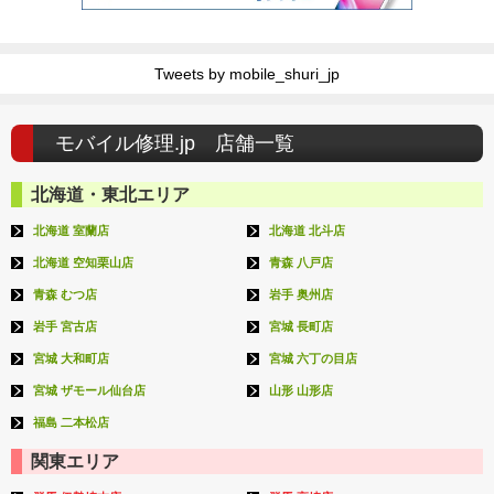
Tweets by mobile_shuri_jp
モバイル修理.jp 店舗一覧
北海道・東北エリア
北海道 室蘭店
北海道 北斗店
北海道 空知栗山店
青森 八戸店
青森 むつ店
岩手 奥州店
岩手 宮古店
宮城 長町店
宮城 大和町店
宮城 六丁の目店
宮城 ザモール仙台店
山形 山形店
福島 二本松店
関東エリア