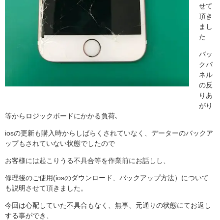
せて
頂き
まし
た
バッ
クパ
ネル
の反
りあ
がり
等からロジックボードにかかる負荷､
iosの更新も購入時からしばらくされていなく、データーのバックア
ップもされていない状態でしたので
お客様には起こりうる不具合等を作業前にお話しし、
修理後のご使用(iosのダウンロード、バックアップ方法）について
も説明させて頂きました。
今回は心配していた不具合もなく、無事、元通りの状態にてお返し
する事ができ、