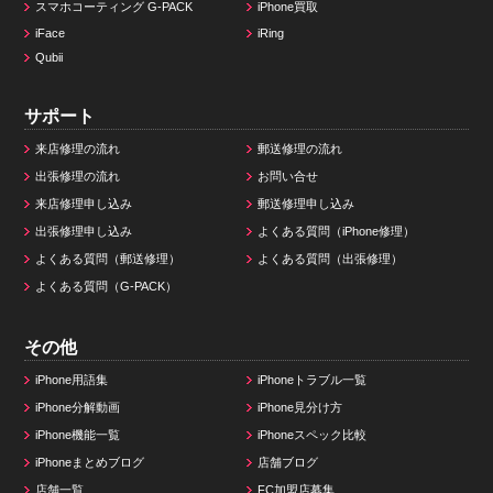
スマホコーティング G-PACK
iPhone買取
iFace
iRing
Qubii
サポート
来店修理の流れ
郵送修理の流れ
出張修理の流れ
お問い合せ
来店修理申し込み
郵送修理申し込み
出張修理申し込み
よくある質問（iPhone修理）
よくある質問（郵送修理）
よくある質問（出張修理）
よくある質問（G-PACK）
その他
iPhone用語集
iPhoneトラブル一覧
iPhone分解動画
iPhone見分け方
iPhone機能一覧
iPhoneスペック比較
iPhoneまとめブログ
店舗ブログ
店舗一覧
FC加盟店募集