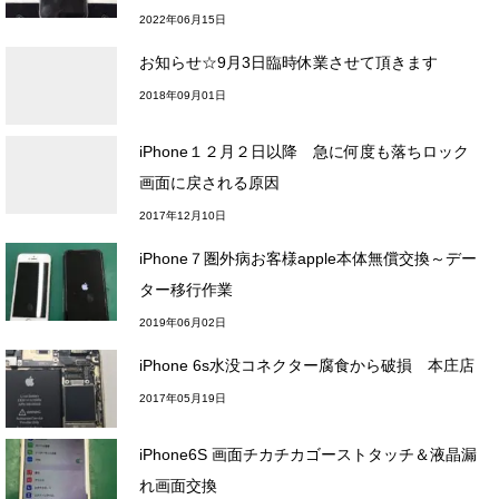
2022年06月15日
お知らせ☆9月3日臨時休業させて頂きます
2018年09月01日
iPhone１２月２日以降 急に何度も落ちロック
画面に戻される原因
2017年12月10日
iPhone７圏外病お客様apple本体無償交換～デー
ター移行作業
2019年06月02日
iPhone 6s水没コネクター腐食から破損 本庄店
2017年05月19日
iPhone6S 画面チカチカゴーストタッチ＆液晶漏
れ画面交換