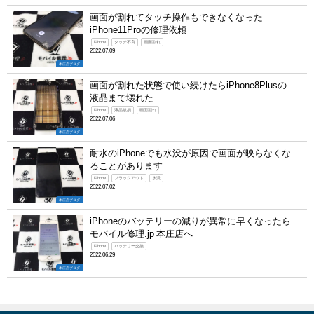
画面が割れてタッチ操作もできなくなった
iPhone11Proの修理依頼
iPhone
タッチ不良
画面割れ
2022.07.09
本庄店ブログ
画面が割れた状態で使い続けたらiPhone8Plusの
液晶まで壊れた
iPhone
液晶破損
画面割れ
2022.07.06
本庄店ブログ
耐水のiPhoneでも水没が原因で画面が映らなくな
ることがあります
iPhone
ブラックアウト
水没
2022.07.02
本庄店ブログ
iPhoneのバッテリーの減りが異常に早くなったら
モバイル修理.jp 本庄店へ
iPhone
バッテリー交換
2022.06.29
本庄店ブログ