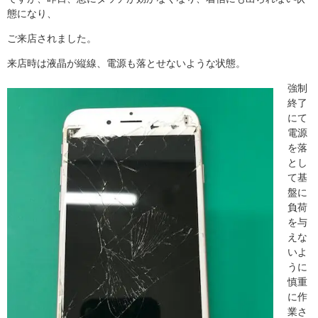
態になり、
ご来店されました。
来店時は液晶が縦線、電源も落とせないような状態。
強制
終了
にて
電源
を落
とし
て基
盤に
負荷
を与
えな
いよ
うに
慎重
に作
業さ