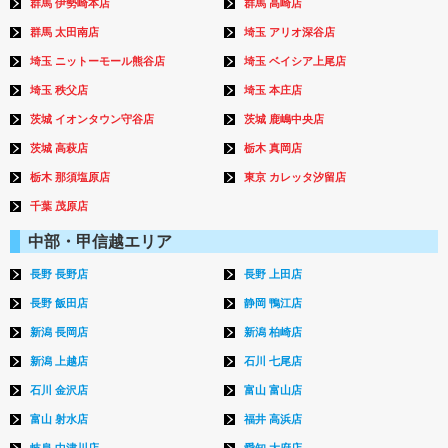
群馬 伊勢崎本店
群馬 高崎店
群馬 太田南店
埼玉 アリオ深谷店
埼玉 ニットーモール熊谷店
埼玉 ベイシア上尾店
埼玉 秩父店
埼玉 本庄店
茨城 イオンタウン守谷店
茨城 鹿嶋中央店
茨城 高萩店
栃木 真岡店
栃木 那須塩原店
東京 カレッタ汐留店
千葉 茂原店
中部・甲信越エリア
長野 長野店
長野 上田店
長野 飯田店
静岡 鴨江店
新潟 長岡店
新潟 柏崎店
新潟 上越店
石川 七尾店
石川 金沢店
富山 富山店
富山 射水店
福井 高浜店