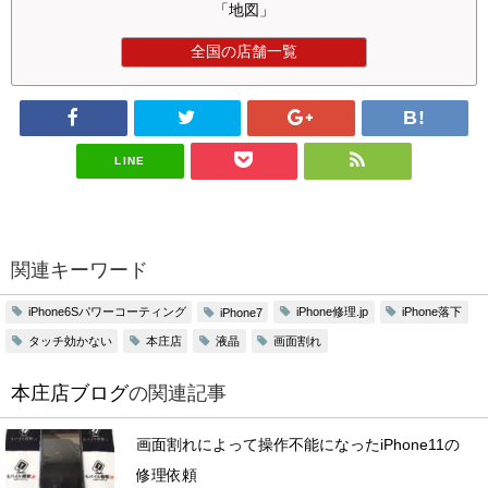
「地図」
全国の店舗一覧
LINE
関連キーワード
iPhone6Sパワーコーティング
iPhone修理.jp
iPhone落下
iPhone7
タッチ効かない
本庄店
液晶
画面割れ
本庄店ブログ
の関連記事
画面割れによって操作不能になったiPhone11の
修理依頼