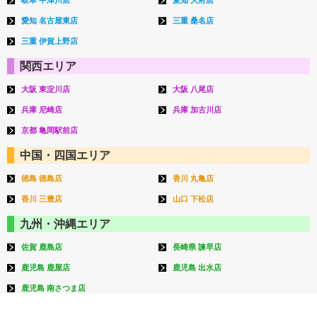
岐阜 中津川店
愛知 大府店
愛知 名古屋東店
三重 桑名店
三重 伊賀上野店
関西エリア
大阪 東淀川店
大阪 八尾店
兵庫 尼崎店
兵庫 加古川店
京都 亀岡駅前店
中国・四国エリア
徳島 徳島店
香川 丸亀店
香川 三豊店
山口 下松店
九州・沖縄エリア
佐賀 鹿島店
長崎県 諫早店
鹿児島 鹿屋店
鹿児島 出水店
鹿児島 南さつま店