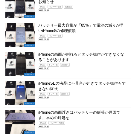
お知らせ
iPhone
バッテリー交換
画面割れ
2022.07.27
本庄店ブログ
バッテリー最大容量が「85%」で電池の減りが早
いiPhone8の修理依頼
iPhone
バッテリー交換
2022.07.23
本庄店ブログ
iPhoneの画面が割れるとタッチ操作ができなくな
ることがあります
iPhone
タッチ不良
画面割れ
2022.07.20
本庄店ブログ
iPhoneSEの液晶に不具合が起きてタッチ操作もで
きない症状
iPhone
タッチ不良
液晶不良
2022.07.17
本庄店ブログ
iPhoneの画面浮きはバッテリーの膨張が原因で
す。早めの対処を
iPhone8
バッテリーの膨張
2022.07.13
本庄店ブログ