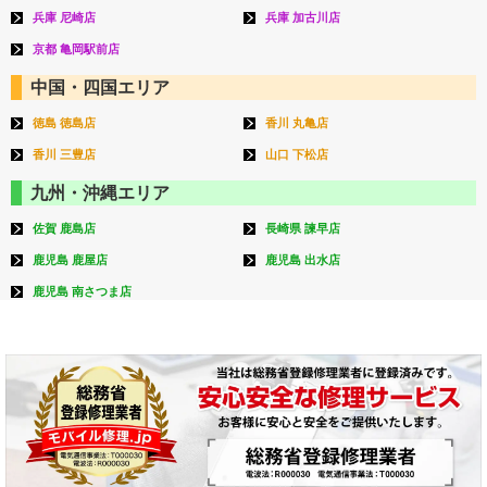
兵庫 尼崎店
兵庫 加古川店
京都 亀岡駅前店
中国・四国エリア
徳島 徳島店
香川 丸亀店
香川 三豊店
山口 下松店
九州・沖縄エリア
佐賀 鹿島店
長崎県 諫早店
鹿児島 鹿屋店
鹿児島 出水店
鹿児島 南さつま店