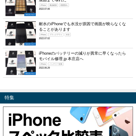
iPhone
液晶破損
画面割れ
2022.07.06
本庄店ブログ
耐水のiPhoneでも水没が原因で画面が映らなくな
ることがあります
iPhone
ブラックアウト
水没
2022.07.02
本庄店ブログ
iPhoneのバッテリーの減りが異常に早くなったら
モバイル修理.jp 本庄店へ
iPhone
バッテリー交換
2022.06.29
本庄店ブログ
特集