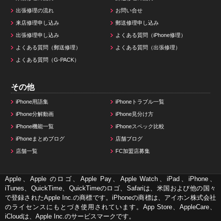
出張修理の流れ
お問い合せ
来店修理申し込み
郵送修理申し込み
出張修理申し込み
よくある質問（iPhone修理）
よくある質問（郵送修理）
よくある質問（出張修理）
よくある質問（G-PACK）
その他
iPhone用語集
iPhoneトラブル一覧
iPhone分解動画
iPhone見分け方
iPhone機能一覧
iPhoneスペック比較
iPhoneまとめブログ
店舗ブログ
店舗一覧
FC加盟店募集
Apple、Apple のロゴ、Apple Pay、Apple Watch、iPad、iPhone、
iTunes、QuickTime、QuickTimeのロゴ、Safariは、米国および他の国々
で登録されたApple Inc.の商標です。iPhoneの商標は、アイホン株式会社
のライセンスにもとづき使用されています。App Store、AppleCare、
iCloudは、Apple Inc.のサービスマークです。