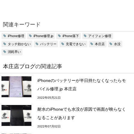
関連キーワード
iPhone修理
iPhone修理.jp
iPhone落下
アイフォン修理
タッチ効かない
バッテリー
充電できない
本庄店
水没
消耗早い
本庄店ブログ
の関連記事
iPhoneのバッテリーが半日持たなくなったらモ
バイル修理.jp 本庄店
2022年05月21日
耐水のiPhoneでも水没が原因で画面が映らなく
なることがあります
2022年07月02日