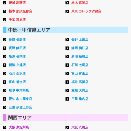
茨城 高萩店
栃木 真岡店
栃木 那須塩原店
東京 カレッタ汐留店
千葉 茂原店
中部・甲信越エリア
長野 長野店
長野 上田店
長野 飯田店
静岡 鴨江店
新潟 長岡店
新潟 柏崎店
新潟 上越店
石川 七尾店
石川 金沢店
富山 富山店
富山 射水店
福井 高浜店
岐阜 中津川店
愛知 大府店
愛知 名古屋東店
三重 桑名店
三重 伊賀上野店
関西エリア
大阪 東淀川店
大阪 八尾店