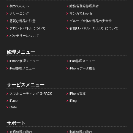
初めての方へ
総務省登録修理業者
クリーニング
マンガでわかる
悪質な部品に注意
グループ全体の部品の安全性
フロントパネルについて
有機ELパネル（OLED）について
バッテリーについて
修理メニュー
iPhone修理メニュー
iPad修理メニュー
iPod修理メニュー
iPhoneデータ復旧
サービスメニュー
スマホコーティング G-PACK
iPhone買取
iFace
iRing
Qubii
サポート
来店修理の流れ
郵送修理の流れ