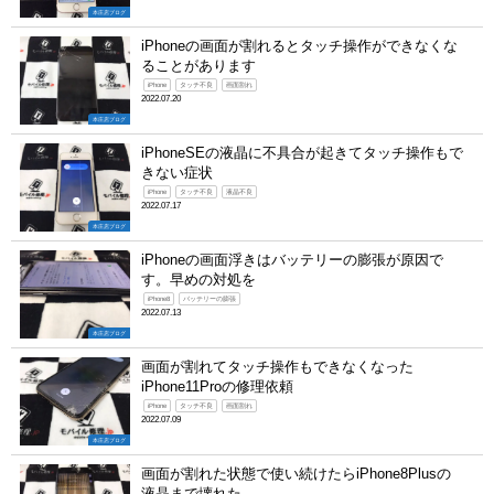
本庄店ブログ
iPhoneの画面が割れるとタッチ操作ができなくな
ることがあります
iPhone
タッチ不良
画面割れ
2022.07.20
本庄店ブログ
iPhoneSEの液晶に不具合が起きてタッチ操作もで
きない症状
iPhone
タッチ不良
液晶不良
2022.07.17
本庄店ブログ
iPhoneの画面浮きはバッテリーの膨張が原因で
す。早めの対処を
iPhone8
バッテリーの膨張
2022.07.13
本庄店ブログ
画面が割れてタッチ操作もできなくなった
iPhone11Proの修理依頼
iPhone
タッチ不良
画面割れ
2022.07.09
本庄店ブログ
画面が割れた状態で使い続けたらiPhone8Plusの
液晶まで壊れた