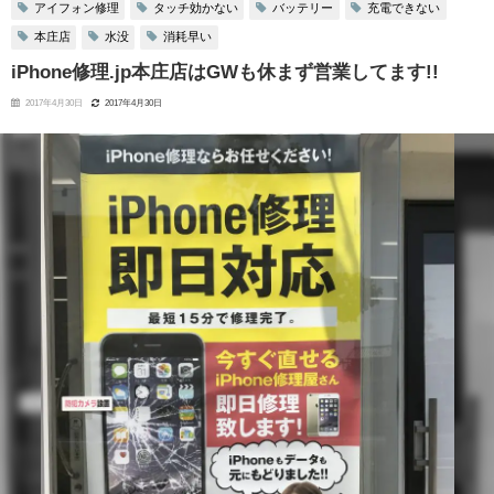
アイフォン修理
タッチ効かない
バッテリー
充電できない
本庄店
水没
消耗早い
iPhone修理.jp本庄店はGWも休まず営業してます!!
2017年4月30日
2017年4月30日