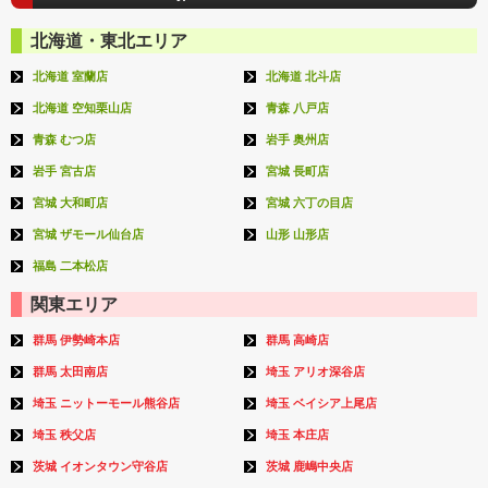
北海道・東北エリア
北海道 室蘭店
北海道 北斗店
北海道 空知栗山店
青森 八戸店
青森 むつ店
岩手 奥州店
岩手 宮古店
宮城 長町店
宮城 大和町店
宮城 六丁の目店
宮城 ザモール仙台店
山形 山形店
福島 二本松店
関東エリア
群馬 伊勢崎本店
群馬 高崎店
群馬 太田南店
埼玉 アリオ深谷店
埼玉 ニットーモール熊谷店
埼玉 ベイシア上尾店
埼玉 秩父店
埼玉 本庄店
茨城 イオンタウン守谷店
茨城 鹿嶋中央店