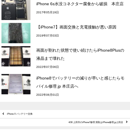
iPhone 6s水没コネクター腐食から破損 本庄店
2017年05月19日
【iPhone7】画面交換と充電接触が悪い原因
2019年07月03日
画面が割れた状態で使い続けたらiPhone8Plusの
液晶まで壊れた
2022年07月06日
iPhone8でバッテリーの減りが早いと感じたらモ
バイル修理.jp 本庄店へ
2022年06月01日
iPhone X バッテリー交換
4/30 上田市のiPhone7修理 買取はiPhone修理.jp上田店