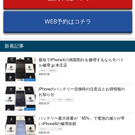
WEB予約はコチラ
新着記事
最短でiPhoneXの画面割れを修理するならモバイ
ル修理.jp 本庄店
iPhone
画面割れ
2022.07.30
本庄店ブログ
iPhoneのバッテリー交換時の注意点とお得情報の
お知らせ
iPhone
バッテリー交換
画面割れ
2022.07.27
本庄店ブログ
バッテリー最大容量が「85%」で電池の減りが早
いiPhone8の修理依頼
iPhone
バッテリー交換
2022.07.23