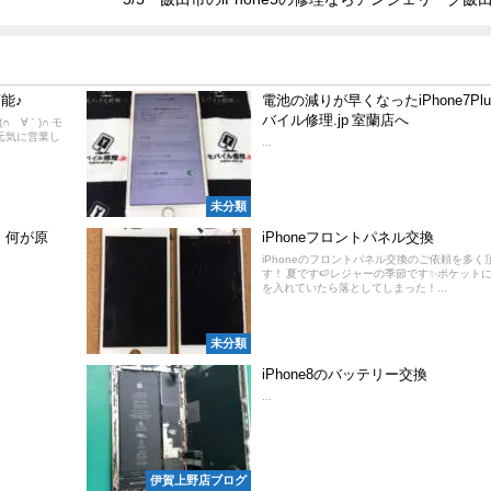
可能♪
電池の減りが早くなったiPhone7Pl
バイル修理.jp 室蘭店へ
∩´∀｀)∩ モ
も元気に営業し
...
未分類
、何が原
iPhoneフロントパネル交換
iPhoneのフロントパネル交換のご依頼を多く
す！ 夏です🍉レジャーの季節です✨ポケットにi
を入れていたら落としてしまった！...
未分類
！
iPhone8のバッテリー交換
...
伊賀上野店ブログ