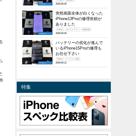
iPhone
画面割れ
2026.06.26
伊勢崎本店ブログ
突然画面全体が白くなった
iPhone13Proの修理依頼が
ありました
iPhone
ホワイトアウト
画面交換
2026.06.20
伊勢崎本店ブログ
る
バッテリーの劣化が進んで
いるiPhone15Proの修理も
お任せ下さい
、
iPhone
バッテリー交換
ら
2026.06.12
伊勢崎本店ブログ
と
無
特集