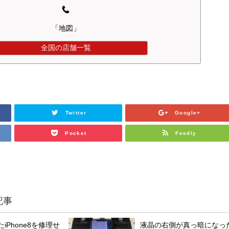
「地図」
全国の店舗一覧
Twitter
Google+
Pocket
Feedly
記事
iPhone8を修理せ
液晶の右側が真っ暗になっ