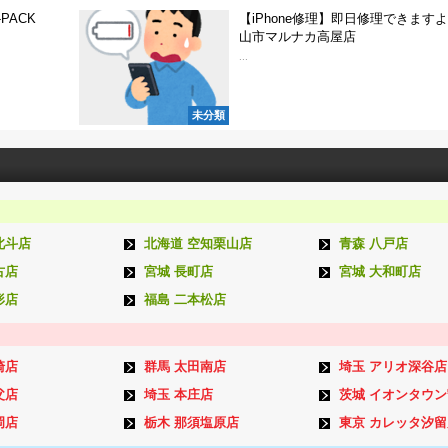
PACK
【iPhone修理】即日修理できます
山市マルナカ高屋店
...
未分類
北斗店
北海道 空知栗山店
青森 八戸店
古店
宮城 長町店
宮城 大和町店
形店
福島 二本松店
崎店
群馬 太田南店
埼玉 アリオ深谷店
父店
埼玉 本庄店
茨城 イオンタウ
岡店
栃木 那須塩原店
東京 カレッタ汐留