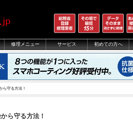
修理メニュー
サービス
初めての方へ
iPhone 画面割れ修理
iPhone 液晶修理
iPhoneバッテリー交換
iPhone 水没修理
iPhone ホームボタン修理
iPhone カメラ修理
iPhone スピーカー修理
iPhone 自己修理失敗
iPhone 水没・データ復旧
iPad修理メニュー
iPod修理メニュー
スマホコーティング G-PACK
iPhone買取
iFace
iRing
Qubii
出張修理（iWorker）
代行修理サービス（同業者様）
当店の特徴
総務省登録修理業者
マンガでわかるモバイル修
クリーニング
グループ全体の部品の安
悪質な部品に注意
フロントパネルについて
有機ELパネル（OLED
バッテリーについて
染から守る方法！
感染から守る方法！