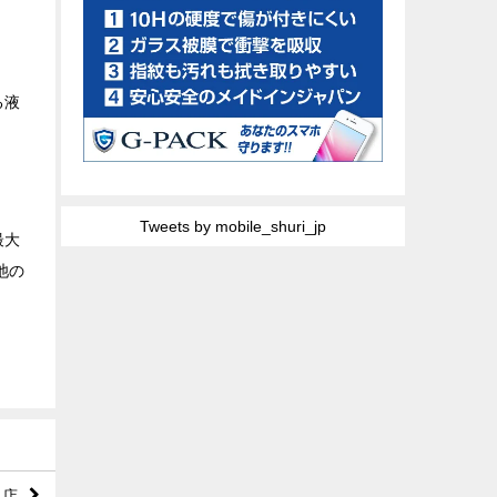
る液
Tweets by mobile_shuri_jp
最大
池の
田店