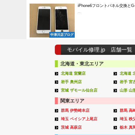
iPhone6フロントパネル交換とG-
...
中津川店ブログ
モバイル修理.jp 店舗一覧
北海道・東北エリア
北海道 室蘭店
北海道 
岩手 奥州店
岩手 宮
宮城 ザモール仙台店
山形 山
関東エリア
群馬 伊勢崎本店
群馬 高
埼玉 ベイシア上尾店
埼玉 秩
茨城 高萩店
栃木 真