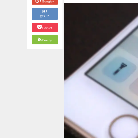
Google+
B!
はてブ
Pocket
Feedly