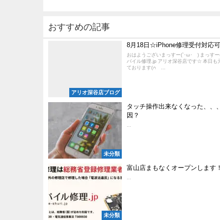
おすすめの記事
8月18日☆iPhone修理受付対応
おはようございまっすー(`･ω･´) まっすー(
バイル修理.jp アリオ深谷店です☆ 本日
ております(∩´...
アリオ深谷店ブログ
タッチ操作出来なくなった、、
因？
...
未分類
富山店まもなくオープンします
...
未分類