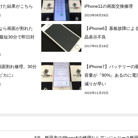
けた結果がこちら
iPhone11の画面交換修理
日
2023年09月29日
なら画面が割れた
【iPhone6】基板故障によ
sも最短30分で即日対
晶表示不良
2017年01月19日
日
8の画面割れ修理。30分
【iPhone7】バッテリーの
ピカに♪
容量が『90%』あるのに電
減りが早い
日
2022年11月25日
5/5 飯田市のiPhone5の修理ならアンジェリーク飯