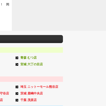
よ！ 岡
青森 むつ店
宮城 六丁の目店
埼玉 ニットーモール熊谷店
ン守谷店
茨城 鹿嶋中央店
店
千葉 茂原店