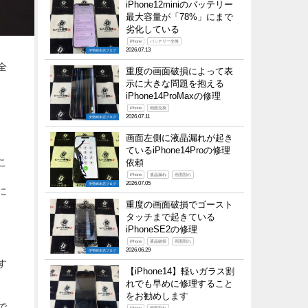
iPhone12miniのバッテリー
最大容量が「78%」にまで
劣化している
iPhone
バッテリー交換
2026.07.13
伊勢崎本店ブログ
全
重度の画面破損によって表
示に大きな問題を抱える
iPhone14ProMaxの修理
iPhone
画面交換
2026.07.11
伊勢崎本店ブログ
画面左側に液晶漏れが起き
ているiPhone14Proの修理
こ
依頼
iPhone
液晶漏れ
画面割れ
2026.07.05
伊勢崎本店ブログ
に
重度の画面破損でゴースト
タッチまで起きている
iPhoneSE2の修理
iPhone
液晶破損
画面割れ
2026.06.29
伊勢崎本店ブログ
す
【iPhone14】軽いガラス割
れでも早めに修理すること
をお勧めします
で