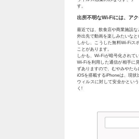
す。
出所不明なWi-Fiには、ア
最近では、飲食店や商業施設など
外出先で動画を楽しみたいなとい
しかし、こうした無料Wi-F
ことがあります。
しかも、Wi-Fiが暗号化さ
Wi-Fiを利用した通信が相
ずありますので、むやみやたらに
iOSを搭載するiPhoneは
ウィルスに対して安全かとい
く!