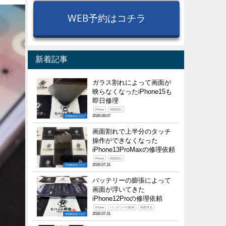
WEB予約はコチラ
新着記事
ガラス割れによって画面が
映らなくなったiPhone15も
即日修理
iPhone
画面割れ
2026.08.07
伊勢崎本店ブログ
画面割れで上半分のタッチ
操作ができなくなった
iPhone13ProMaxの修理依頼
iPhone
画面割れ
2026.07.31
伊勢崎本店ブログ
バッテリーの膨張によって
画面が浮いてきた
iPhone12Proの修理依頼
iPhone
バッテリーの膨張
画面浮き
2026.07.31
伊勢崎本店ブログ