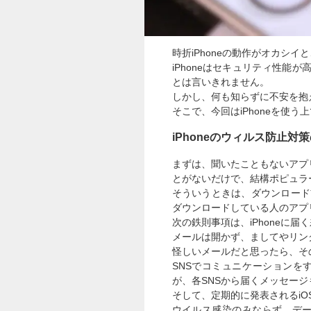
時折iPhoneの動作がオカシ
iPhoneはセキュリティ性
とは言いきれません。
しかし、何も知らずに不安を抱え
そこで、今回はiPhoneを使
iPhoneのウィルス防止対
まずは、聞いたこともないアプ
とがないだけで、結構ポピュラ
そういうときは、ダウンロード
ダウンロードしている人のアプ
次の鉄則事項は、iPhoneに
メールは開かず、ましてやリン
怪しいメールだと思ったら、そ
SNSでコミュニケーションをする
が、各SNSから届くメッセー
そして、定期的に発表されるi
ウイルス感染のみならず、デー