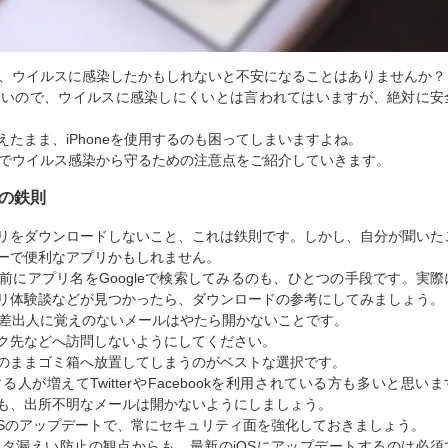
イと、ウイルスに感染したかもしれないと不安になることはありませんか？
能が高いので、ウイルスに感染しにくいとは言われてはいますが、絶対に安
たまま、iPhoneを使用するのも困ってしまいますよね。
う上でウイルス感染から守るための注意点をご紹介していきます。
策の鉄則
リをダウンロードしないこと、これは鉄則です。しかし、自分が聞いた
ーで便利なアプリかもしれません。
前にアプリ名をGoogleで検索してみるのも、ひとつの手段です。実際
リ体験談などが見つかったら、ダウンロードの参考にしてみましょう。
届く差出人に覚えのないメールはやたら開かないことです。
ク先などへ訪問しないようにしてください。
のままゴミ箱へ放置してしまうのがベストな選択です。
人が増えてTwitterやFacebookを利用されている方も多いと思いま
ジも、出所不明なメールは開かないようにしましょう。
OSのアップデートで、常にセキュリティ面を強化しておきましょう。
タ漏えい防止の観点からも、最新のiOSにアップデートするのは必須